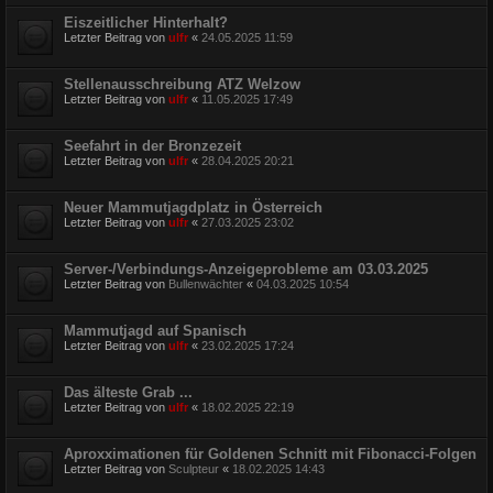
Eiszeitlicher Hinterhalt?
Letzter Beitrag von
ulfr
«
24.05.2025 11:59
Stellenausschreibung ATZ Welzow
Letzter Beitrag von
ulfr
«
11.05.2025 17:49
Seefahrt in der Bronzezeit
Letzter Beitrag von
ulfr
«
28.04.2025 20:21
Neuer Mammutjagdplatz in Österreich
Letzter Beitrag von
ulfr
«
27.03.2025 23:02
Server-/Verbindungs-Anzeigeprobleme am 03.03.2025
Letzter Beitrag von
Bullenwächter
«
04.03.2025 10:54
Mammutjagd auf Spanisch
Letzter Beitrag von
ulfr
«
23.02.2025 17:24
Das älteste Grab ...
Letzter Beitrag von
ulfr
«
18.02.2025 22:19
Aproxximationen für Goldenen Schnitt mit Fibonacci-Folgen
Letzter Beitrag von
Sculpteur
«
18.02.2025 14:43