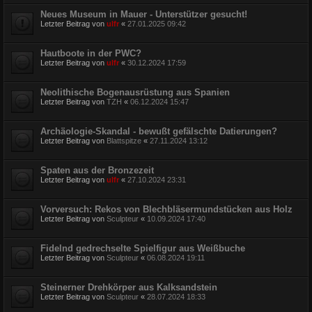
Neues Museum in Mauer - Unterstützer gesucht!
Letzter Beitrag von
ulfr
«
27.01.2025 09:42
Hautboote in der PWC?
Letzter Beitrag von
ulfr
«
30.12.2024 17:59
Neolithische Bogenausrüstung aus Spanien
Letzter Beitrag von
TZH
«
06.12.2024 15:47
Archäologie-Skandal - bewußt gefälschte Datierungen?
Letzter Beitrag von
Blattspitze
«
27.11.2024 13:12
Spaten aus der Bronzezeit
Letzter Beitrag von
ulfr
«
27.10.2024 23:31
Vorversuch: Rekos von Blechbläsermundstücken aus Holz
Letzter Beitrag von
Sculpteur
«
10.09.2024 17:40
Fidelnd gedrechselte Spielfigur aus Weißbuche
Letzter Beitrag von
Sculpteur
«
06.08.2024 19:11
Steinerner Drehkörper aus Kalksandstein
Letzter Beitrag von
Sculpteur
«
28.07.2024 18:33