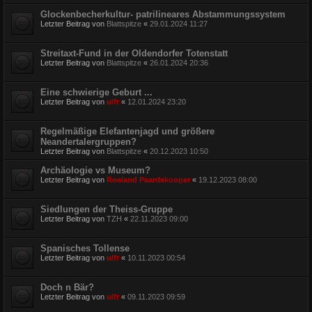
Glockenbecherkultur- patrilineares Abstammungssystem
Letzter Beitrag von
Blattspitze
«
29.01.2024 11:27
Streitaxt-Fund in der Oldendorfer Totenstatt
Letzter Beitrag von
Blattspitze
«
26.01.2024 20:36
Eine schwierige Geburt ...
Letzter Beitrag von
ulfr
«
12.01.2024 23:20
Regelmäßige Elefantenjagd und größere
Neandertalergruppen?
Letzter Beitrag von
Blattspitze
«
20.12.2023 10:50
Archäologie vs Museum?
Letzter Beitrag von
Roeland Paardekooper
«
19.12.2023 08:00
Siedlungen der Theiss-Gruppe
Letzter Beitrag von
TZH
«
22.11.2023 09:00
Spanisches Tollense
Letzter Beitrag von
ulfr
«
10.11.2023 00:54
Doch n Bär?
Letzter Beitrag von
ulfr
«
09.11.2023 09:59