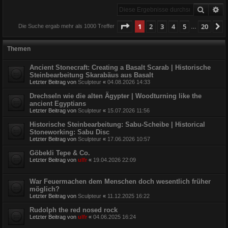
Suche
Er
Seite
1
von
20
1
2
3
4
5
20
N
Die Suche ergab mehr als 1000 Treffer
…
Themen
Ancient Stonecraft: Creating a Basalt Scarab | Historische
Steinbearbeitung Skarabäus aus Basalt
Letzter Beitrag von
Sculpteur
«
04.08.2026 14:33
Drechseln wie die alten Ägypter | Woodturning like the
ancient Egyptians
Letzter Beitrag von
Sculpteur
«
15.07.2026 11:56
Historische Steinbearbeitung: Sabu-Scheibe | Historical
Stoneworking: Sabu Disc
Letzter Beitrag von
Sculpteur
«
17.06.2026 10:57
Göbekli Tepe & Co.
Letzter Beitrag von
ulfr
«
19.04.2026 22:09
War Feuermachen dem Menschen doch wesentlich früher
möglich?
Letzter Beitrag von
Sculpteur
«
11.12.2025 16:22
Rudolph the red nosed rock
Letzter Beitrag von
ulfr
«
04.06.2025 16:24