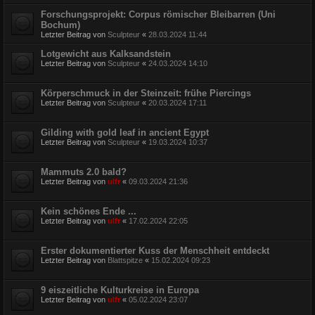
Forschungsprojekt: Corpus römischer Bleibarren (Uni
Bochum)
Letzter Beitrag von
Sculpteur
«
28.03.2024 11:44
Lotgewicht aus Kalksandstein
Letzter Beitrag von
Sculpteur
«
24.03.2024 14:10
Körperschmuck in der Steinzeit: frühe Piercings
Letzter Beitrag von
Sculpteur
«
20.03.2024 17:11
Gilding with gold leaf in ancient Egypt
Letzter Beitrag von
Sculpteur
«
19.03.2024 10:37
Mammuts 2.0 bald?
Letzter Beitrag von
ulfr
«
09.03.2024 21:36
Kein schönes Ende ...
Letzter Beitrag von
ulfr
«
17.02.2024 22:05
Erster dokumentierter Kuss der Menschheit entdeckt
Letzter Beitrag von
Blattspitze
«
15.02.2024 09:23
9 eiszeitliche Kulturkreise in Europa
Letzter Beitrag von
ulfr
«
05.02.2024 23:07