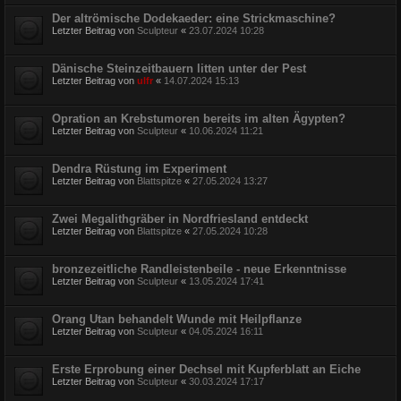
Der altrömische Dodekaeder: eine Strickmaschine?
Letzter Beitrag von
Sculpteur
«
23.07.2024 10:28
Dänische Steinzeitbauern litten unter der Pest
Letzter Beitrag von
ulfr
«
14.07.2024 15:13
Opration an Krebstumoren bereits im alten Ägypten?
Letzter Beitrag von
Sculpteur
«
10.06.2024 11:21
Dendra Rüstung im Experiment
Letzter Beitrag von
Blattspitze
«
27.05.2024 13:27
Zwei Megalithgräber in Nordfriesland entdeckt
Letzter Beitrag von
Blattspitze
«
27.05.2024 10:28
bronzezeitliche Randleistenbeile - neue Erkenntnisse
Letzter Beitrag von
Sculpteur
«
13.05.2024 17:41
Orang Utan behandelt Wunde mit Heilpflanze
Letzter Beitrag von
Sculpteur
«
04.05.2024 16:11
Erste Erprobung einer Dechsel mit Kupferblatt an Eiche
Letzter Beitrag von
Sculpteur
«
30.03.2024 17:17