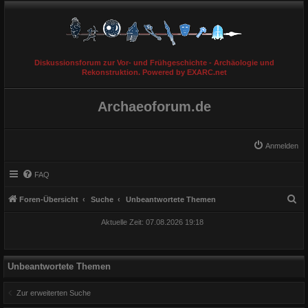
Diskussionsforum zur Vor- und Frühgeschichte - Archäologie und
Rekonstruktion. Powered by EXARC.net
Archaeoforum.de
Anmelden
FAQ
S
Foren-Übersicht
Suche
Unbeantwortete Themen
u
Aktuelle Zeit: 07.08.2026 19:18
c
h
e
Unbeantwortete Themen
Zur erweiterten Suche