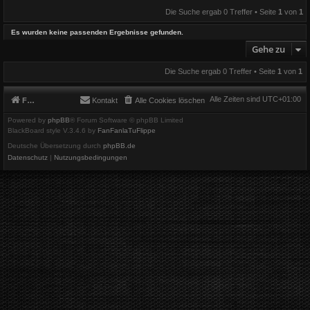
Die Suche ergab 0 Treffer • Seite
1
von
1
Es wurden keine passenden Ergebnisse gefunden.
Gehe zu
Die Suche ergab 0 Treffer • Seite
1
von
1
Alle Zeiten sind
UTC+01:00
Foren-Übersicht
Kontakt
Alle Cookies löschen
Powered by
phpBB
® Forum Software © phpBB Limited
BlackBoard style V.3.4.6 by
FanFanlaTuFlippe
Deutsche Übersetzung durch
phpBB.de
Datenschutz
|
Nutzungsbedingungen