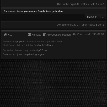
Die Suche ergab 0 Treffer • Seite
1
von
1
Es wurden keine passenden Ergebnisse gefunden.
Gehe zu
Die Suche ergab 0 Treffer • Seite
1
von
1
Alle Zeiten sind
UTC+01:00
Foren-Übersicht
Kontakt
Alle Cookies löschen
Powered by
phpBB
® Forum Software © phpBB Limited
BlackBoard style V.3.4.6 by
FanFanlaTuFlippe
Deutsche Übersetzung durch
phpBB.de
Datenschutz
|
Nutzungsbedingungen