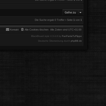
Gehe zu
Die Suche ergab 0 Treffer • Seite
1
von
1
Kontakt
Alle Cookies löschen
Alle Zeiten sind
UTC+01:00
BlackBoard style V.3.4.6 by
FanFanlaTuFlippe
Deutsche Übersetzung durch
phpBB.de