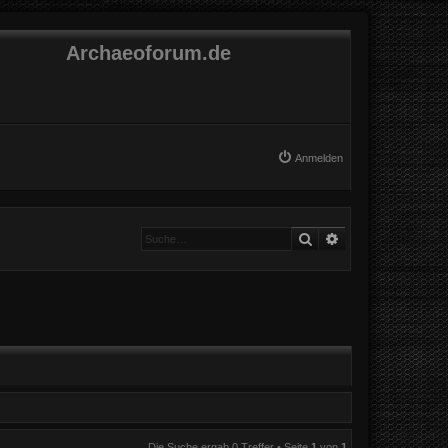
Archaeoforum.de
Anmelden
Suche
Erweiterte Suche
Die Suche ergab 0 Treffer • Seite
1
von
1