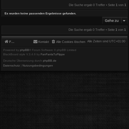
Die Suche ergab 0 Treffer • Seite
1
von
1
Es wurden keine passenden Ergebnisse gefunden.
Gehe zu
Die Suche ergab 0 Treffer • Seite
1
von
1
Alle Zeiten sind
UTC+01:00
Foren-Übersicht
Kontakt
Alle Cookies löschen
Powered by
phpBB
® Forum Software © phpBB Limited
BlackBoard style V.3.4.6 by
FanFanlaTuFlippe
Deutsche Übersetzung durch
phpBB.de
Datenschutz
|
Nutzungsbedingungen