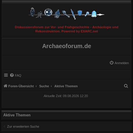
Diskussionsforum zur Vor- und Frühgeschichte - Archäologie und
Rekonstruktion. Powered by EXARC.net
Archaeoforum.de
Anmelden
FAQ
S
Foren-Übersicht
Suche
Aktive Themen
u
Aktuelle Zeit: 09.08.2026 12:20
c
h
e
Aktive Themen
Zur erweiterten Suche