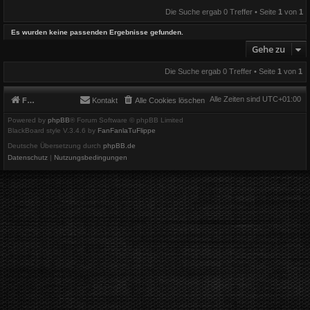
Die Suche ergab 0 Treffer • Seite
1
von
1
Es wurden keine passenden Ergebnisse gefunden.
Gehe zu
Die Suche ergab 0 Treffer • Seite
1
von
1
Alle Zeiten sind
UTC+01:00
Foren-Übersicht
Kontakt
Alle Cookies löschen
Powered by
phpBB
® Forum Software © phpBB Limited
BlackBoard style V.3.4.6 by
FanFanlaTuFlippe
Deutsche Übersetzung durch
phpBB.de
Datenschutz
|
Nutzungsbedingungen