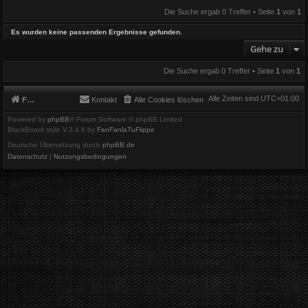
Die Suche ergab 0 Treffer • Seite
1
von
1
Es wurden keine passenden Ergebnisse gefunden.
Gehe zu
Die Suche ergab 0 Treffer • Seite
1
von
1
Alle Zeiten sind
UTC+01:00
Foren-Übersicht
Kontakt
Alle Cookies löschen
Powered by
phpBB
® Forum Software © phpBB Limited
BlackBoard style V.3.4.6 by
FanFanlaTuFlippe
Deutsche Übersetzung durch
phpBB.de
Datenschutz
|
Nutzungsbedingungen