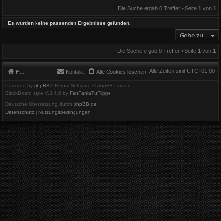
Die Suche ergab 0 Treffer • Seite
1
von
1
Es wurden keine passenden Ergebnisse gefunden.
Gehe zu
Die Suche ergab 0 Treffer • Seite
1
von
1
Alle Zeiten sind
UTC+01:00
Foren-Übersicht
Kontakt
Alle Cookies löschen
Powered by
phpBB
® Forum Software © phpBB Limited
BlackBoard style V.3.4.6 by
FanFanlaTuFlippe
Deutsche Übersetzung durch
phpBB.de
Datenschutz
|
Nutzungsbedingungen