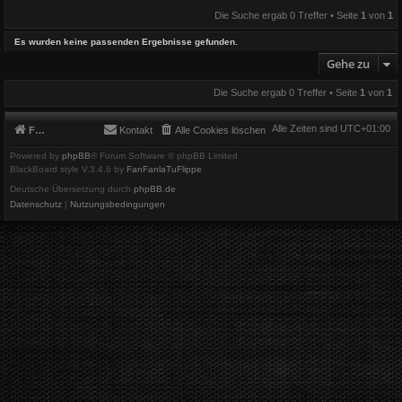
Die Suche ergab 0 Treffer • Seite
1
von
1
Es wurden keine passenden Ergebnisse gefunden.
Gehe zu
Die Suche ergab 0 Treffer • Seite
1
von
1
Alle Zeiten sind
UTC+01:00
Foren-Übersicht
Kontakt
Alle Cookies löschen
Powered by
phpBB
® Forum Software © phpBB Limited
BlackBoard style V.3.4.6 by
FanFanlaTuFlippe
Deutsche Übersetzung durch
phpBB.de
Datenschutz
|
Nutzungsbedingungen