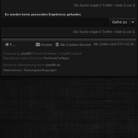
Die Suche ergab 0 Treffer • Seite
1
von
1
Es wurden keine passenden Ergebnisse gefunden.
Gehe zu
Die Suche ergab 0 Treffer • Seite
1
von
1
Alle Zeiten sind
UTC+01:00
Foren-Übersicht
Kontakt
Alle Cookies löschen
Powered by
phpBB
® Forum Software © phpBB Limited
BlackBoard style V.3.4.6 by
FanFanlaTuFlippe
Deutsche Übersetzung durch
phpBB.de
Datenschutz
|
Nutzungsbedingungen