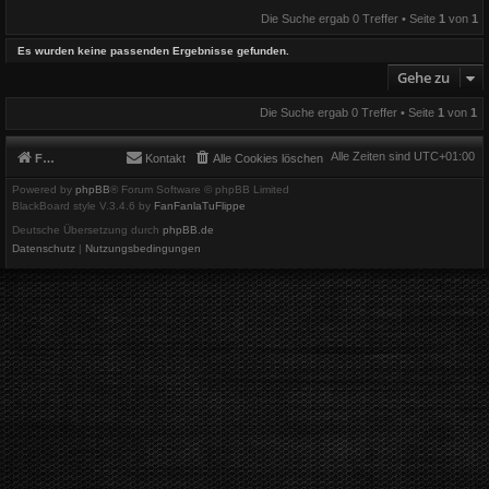
Die Suche ergab 0 Treffer • Seite
1
von
1
Es wurden keine passenden Ergebnisse gefunden.
Gehe zu
Die Suche ergab 0 Treffer • Seite
1
von
1
Alle Zeiten sind
UTC+01:00
Foren-Übersicht
Kontakt
Alle Cookies löschen
Powered by
phpBB
® Forum Software © phpBB Limited
BlackBoard style V.3.4.6 by
FanFanlaTuFlippe
Deutsche Übersetzung durch
phpBB.de
Datenschutz
|
Nutzungsbedingungen