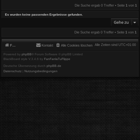
Die Suche ergab 0 Treffer • Seite
1
von
1
Es wurden keine passenden Ergebnisse gefunden.
Gehe zu
Die Suche ergab 0 Treffer • Seite
1
von
1
Alle Zeiten sind
UTC+01:00
Foren-Übersicht
Kontakt
Alle Cookies löschen
Powered by
phpBB
® Forum Software © phpBB Limited
BlackBoard style V.3.4.6 by
FanFanlaTuFlippe
Deutsche Übersetzung durch
phpBB.de
Datenschutz
|
Nutzungsbedingungen