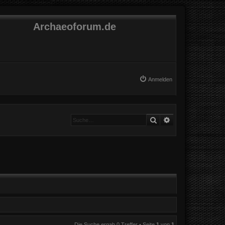
Archaeoforum.de
Anmelden
Suche
Erweiterte Suche
Die Suche ergab 0 Treffer • Seite
1
von
1