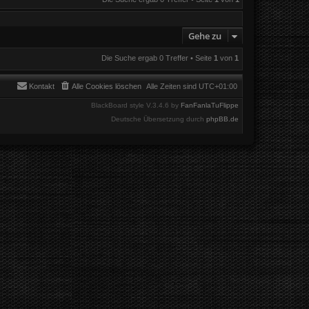
Gehe zu
Die Suche ergab 0 Treffer • Seite
1
von
1
Kontakt
Alle Cookies löschen
Alle Zeiten sind
UTC+01:00
BlackBoard style V.3.4.6 by
FanFanlaTuFlippe
Deutsche Übersetzung durch
phpBB.de