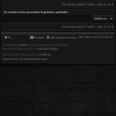
Die Suche ergab 0 Treffer • Seite
1
von
1
Es wurden keine passenden Ergebnisse gefunden.
Gehe zu
Die Suche ergab 0 Treffer • Seite
1
von
1
Alle Zeiten sind
UTC+01:00
Foren-Übersicht
Kontakt
Alle Cookies löschen
Powered by
phpBB
® Forum Software © phpBB Limited
BlackBoard style V.3.4.6 by
FanFanlaTuFlippe
Deutsche Übersetzung durch
phpBB.de
Datenschutz
|
Nutzungsbedingungen