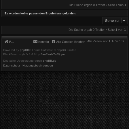
Die Suche ergab 0 Treffer • Seite
1
von
1
Es wurden keine passenden Ergebnisse gefunden.
Gehe zu
Die Suche ergab 0 Treffer • Seite
1
von
1
Alle Zeiten sind
UTC+01:00
Foren-Übersicht
Kontakt
Alle Cookies löschen
Powered by
phpBB
® Forum Software © phpBB Limited
BlackBoard style V.3.4.6 by
FanFanlaTuFlippe
Deutsche Übersetzung durch
phpBB.de
Datenschutz
|
Nutzungsbedingungen