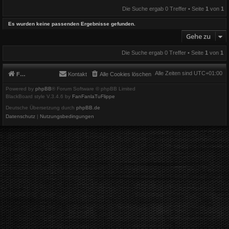
Die Suche ergab 0 Treffer • Seite
1
von
1
Es wurden keine passenden Ergebnisse gefunden.
Gehe zu
Die Suche ergab 0 Treffer • Seite
1
von
1
Alle Zeiten sind
UTC+01:00
Foren-Übersicht
Kontakt
Alle Cookies löschen
Powered by
phpBB
® Forum Software © phpBB Limited
BlackBoard style V.3.4.6 by
FanFanlaTuFlippe
Deutsche Übersetzung durch
phpBB.de
Datenschutz
|
Nutzungsbedingungen