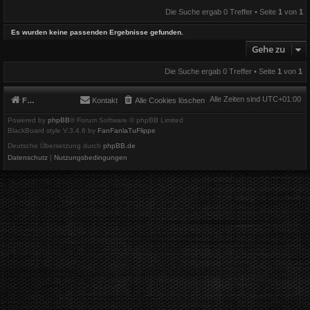
Die Suche ergab 0 Treffer • Seite
1
von
1
Es wurden keine passenden Ergebnisse gefunden.
Gehe zu
Die Suche ergab 0 Treffer • Seite
1
von
1
Alle Zeiten sind
UTC+01:00
Foren-Übersicht
Kontakt
Alle Cookies löschen
Powered by
phpBB
® Forum Software © phpBB Limited
BlackBoard style V.3.4.6 by
FanFanlaTuFlippe
Deutsche Übersetzung durch
phpBB.de
Datenschutz
|
Nutzungsbedingungen