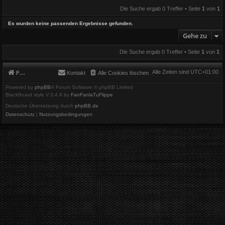
Die Suche ergab 0 Treffer • Seite
1
von
1
Es wurden keine passenden Ergebnisse gefunden.
Gehe zu
Die Suche ergab 0 Treffer • Seite
1
von
1
Alle Zeiten sind
UTC+01:00
Foren-Übersicht
Kontakt
Alle Cookies löschen
Powered by
phpBB
® Forum Software © phpBB Limited
BlackBoard style V.3.4.6 by
FanFanlaTuFlippe
Deutsche Übersetzung durch
phpBB.de
Datenschutz
|
Nutzungsbedingungen