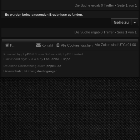
Die Suche ergab 0 Treffer • Seite
1
von
1
Es wurden keine passenden Ergebnisse gefunden.
Gehe zu
Die Suche ergab 0 Treffer • Seite
1
von
1
Alle Zeiten sind
UTC+01:00
Foren-Übersicht
Kontakt
Alle Cookies löschen
Powered by
phpBB
® Forum Software © phpBB Limited
BlackBoard style V.3.4.6 by
FanFanlaTuFlippe
Deutsche Übersetzung durch
phpBB.de
Datenschutz
|
Nutzungsbedingungen