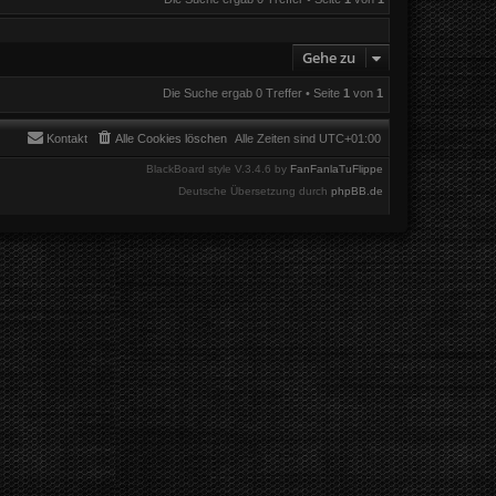
Gehe zu
Die Suche ergab 0 Treffer • Seite
1
von
1
Kontakt
Alle Cookies löschen
Alle Zeiten sind
UTC+01:00
BlackBoard style V.3.4.6 by
FanFanlaTuFlippe
Deutsche Übersetzung durch
phpBB.de