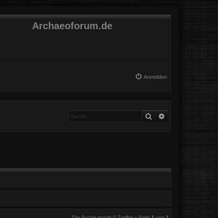
Archaeoforum.de
Anmelden
Suche
Erweiterte Suche
Die Suche ergab 0 Treffer • Seite
1
von
1