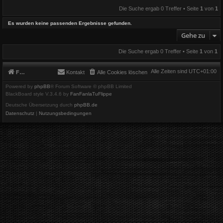
Die Suche ergab 0 Treffer • Seite
1
von
1
Es wurden keine passenden Ergebnisse gefunden.
Gehe zu
Die Suche ergab 0 Treffer • Seite
1
von
1
Alle Zeiten sind
UTC+01:00
Foren-Übersicht
Kontakt
Alle Cookies löschen
Powered by
phpBB
® Forum Software © phpBB Limited
BlackBoard style V.3.4.6 by
FanFanlaTuFlippe
Deutsche Übersetzung durch
phpBB.de
Datenschutz
|
Nutzungsbedingungen