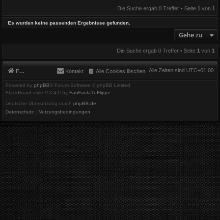
Die Suche ergab 0 Treffer • Seite
1
von
1
Es wurden keine passenden Ergebnisse gefunden.
Gehe zu
Die Suche ergab 0 Treffer • Seite
1
von
1
Alle Zeiten sind
UTC+01:00
Foren-Übersicht
Kontakt
Alle Cookies löschen
Powered by
phpBB
® Forum Software © phpBB Limited
BlackBoard style V.3.4.6 by
FanFanlaTuFlippe
Deutsche Übersetzung durch
phpBB.de
Datenschutz
|
Nutzungsbedingungen