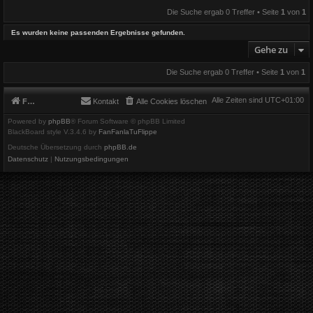
Die Suche ergab 0 Treffer • Seite
1
von
1
Es wurden keine passenden Ergebnisse gefunden.
Gehe zu
Die Suche ergab 0 Treffer • Seite
1
von
1
Alle Zeiten sind
UTC+01:00
Foren-Übersicht
Kontakt
Alle Cookies löschen
Powered by
phpBB
® Forum Software © phpBB Limited
BlackBoard style V.3.4.6 by
FanFanlaTuFlippe
Deutsche Übersetzung durch
phpBB.de
Datenschutz
|
Nutzungsbedingungen