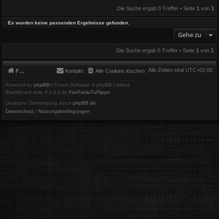
Die Suche ergab 0 Treffer • Seite
1
von
1
Es wurden keine passenden Ergebnisse gefunden.
Gehe zu
Die Suche ergab 0 Treffer • Seite
1
von
1
Alle Zeiten sind
UTC+01:00
Foren-Übersicht
Kontakt
Alle Cookies löschen
Powered by
phpBB
® Forum Software © phpBB Limited
BlackBoard style V.3.4.6 by
FanFanlaTuFlippe
Deutsche Übersetzung durch
phpBB.de
Datenschutz
|
Nutzungsbedingungen