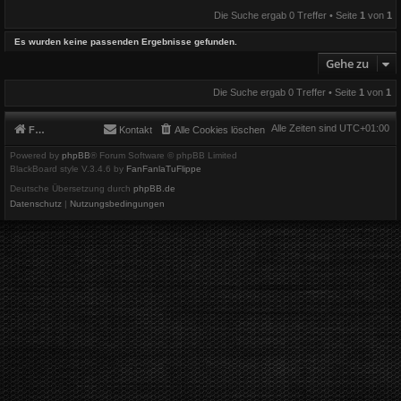
Die Suche ergab 0 Treffer • Seite
1
von
1
Es wurden keine passenden Ergebnisse gefunden.
Gehe zu
Die Suche ergab 0 Treffer • Seite
1
von
1
Alle Zeiten sind
UTC+01:00
Foren-Übersicht
Kontakt
Alle Cookies löschen
Powered by
phpBB
® Forum Software © phpBB Limited
BlackBoard style V.3.4.6 by
FanFanlaTuFlippe
Deutsche Übersetzung durch
phpBB.de
Datenschutz
|
Nutzungsbedingungen