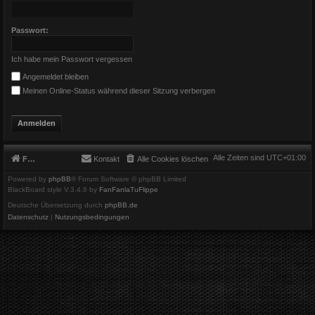
Passwort:
Ich habe mein Passwort vergessen
Angemeldet bleiben
Meinen Online-Status während dieser Sitzung verbergen
Alle Zeiten sind
UTC+01:00
Foren-Übersicht
Kontakt
Alle Cookies löschen
Powered by
phpBB
® Forum Software © phpBB Limited
BlackBoard style V.3.4.6 by
FanFanlaTuFlippe
Deutsche Übersetzung durch
phpBB.de
Datenschutz
|
Nutzungsbedingungen