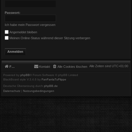
Passwort:
Ich habe mein Passwort vergessen
Angemeldet bleiben
Meinen Online-Status während dieser Sitzung verbergen
Alle Zeiten sind
UTC+01:00
Foren-Übersicht
Kontakt
Alle Cookies löschen
Powered by
phpBB
® Forum Software © phpBB Limited
BlackBoard style V.3.4.6 by
FanFanlaTuFlippe
Deutsche Übersetzung durch
phpBB.de
Datenschutz
|
Nutzungsbedingungen