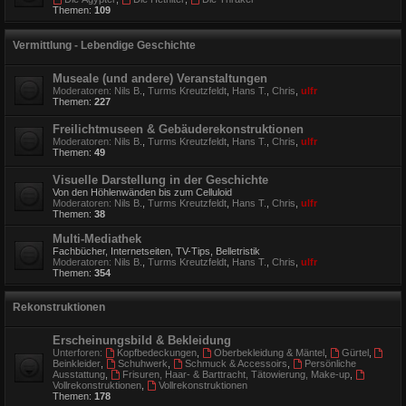
Themen:
109
Vermittlung - Lebendige Geschichte
Museale (und andere) Veranstaltungen
Moderatoren:
Nils B.
,
Turms Kreutzfeldt
,
Hans T.
,
Chris
,
ulfr
Themen:
227
Freilichtmuseen & Gebäuderekonstruktionen
Moderatoren:
Nils B.
,
Turms Kreutzfeldt
,
Hans T.
,
Chris
,
ulfr
Themen:
49
Visuelle Darstellung in der Geschichte
Von den Höhlenwänden bis zum Celluloid
Moderatoren:
Nils B.
,
Turms Kreutzfeldt
,
Hans T.
,
Chris
,
ulfr
Themen:
38
Multi-Mediathek
Fachbücher, Internetseiten, TV-Tips, Belletristik
Moderatoren:
Nils B.
,
Turms Kreutzfeldt
,
Hans T.
,
Chris
,
ulfr
Themen:
354
Rekonstruktionen
Erscheinungsbild & Bekleidung
Unterforen:
Kopfbedeckungen
,
Oberbekleidung & Mäntel
,
Gürtel
,
Beinkleider
,
Schuhwerk
,
Schmuck & Accessoirs
,
Persönliche
Ausstattung
,
Frisuren, Haar- & Barttracht, Tätowierung, Make-up
,
Vollrekonstruktionen
,
Vollrekonstruktionen
Themen:
178