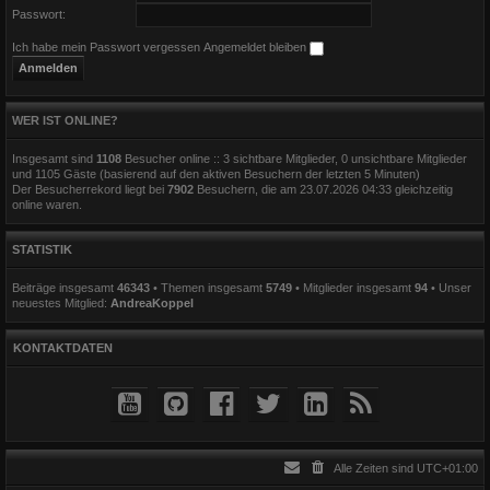
Passwort:
Ich habe mein Passwort vergessen
Angemeldet bleiben
WER IST ONLINE?
Insgesamt sind
1108
Besucher online :: 3 sichtbare Mitglieder, 0 unsichtbare Mitglieder
und 1105 Gäste (basierend auf den aktiven Besuchern der letzten 5 Minuten)
Der Besucherrekord liegt bei
7902
Besuchern, die am 23.07.2026 04:33 gleichzeitig
online waren.
STATISTIK
Beiträge insgesamt
46343
• Themen insgesamt
5749
• Mitglieder insgesamt
94
• Unser
neuestes Mitglied:
AndreaKoppel
KONTAKTDATEN
Alle Zeiten sind
UTC+01:00