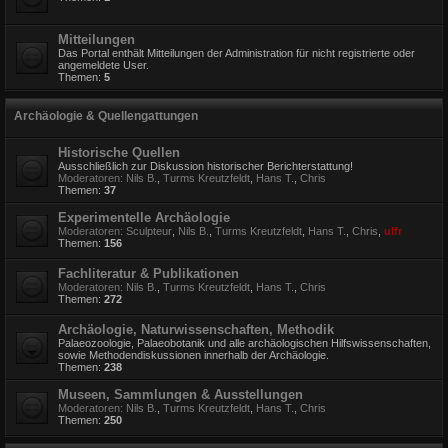
Mitteilungen
Das Portal enthält Mitteilungen der Administration für nicht registrierte oder
angemeldete User.
Themen:
5
Archäologie & Quellengattungen
Historische Quellen
Ausschließlich zur Diskussion historischer Berichterstattung!
Moderatoren:
Nils B.
,
Turms Kreutzfeldt
,
Hans T.
,
Chris
Themen:
37
Experimentelle Archäologie
Moderatoren:
Sculpteur
,
Nils B.
,
Turms Kreutzfeldt
,
Hans T.
,
Chris
,
ulfr
Themen:
156
Fachliteratur & Publikationen
Moderatoren:
Nils B.
,
Turms Kreutzfeldt
,
Hans T.
,
Chris
Themen:
272
Archäologie, Naturwissenschaften, Methodik
Palaeozoologie, Palaeobotanik und alle archäologischen Hilfswissenschaften,
sowie Methodendiskussionen innerhalb der Archäologie.
Themen:
238
Museen, Sammlungen & Ausstellungen
Moderatoren:
Nils B.
,
Turms Kreutzfeldt
,
Hans T.
,
Chris
Themen:
250