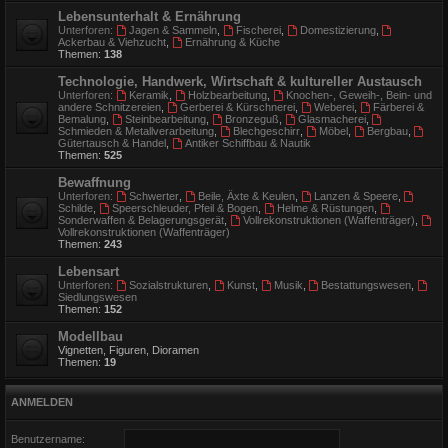
Lebensunterhalt & Ernährung
Unterforen:
Jagen & Sammeln
,
Fischerei
,
Domestizierung
,
Ackerbau & Viehzucht
,
Ernährung & Küche
Themen:
138
Technologie, Handwerk, Wirtschaft & kultureller Austausch
Unterforen:
Keramik
,
Holzbearbeitung
,
Knochen-, Geweih-, Bein- und
andere Schnitzereien
,
Gerberei & Kürschnerei
,
Weberei
,
Färberei &
Bemalung
,
Steinbearbeitung
,
Bronzeguß
,
Glasmacherei
,
Schmieden & Metallverarbeitung
,
Blechgeschirr
,
Möbel
,
Bergbau
,
Gütertausch & Handel
,
Antiker Schiffbau & Nautik
Themen:
525
Bewaffnung
Unterforen:
Schwerter
,
Beile, Äxte & Keulen
,
Lanzen & Speere
,
Schilde
,
Speerschleuder, Pfeil & Bogen
,
Helme & Rüstungen
,
Sonderwaffen & Belagerungsgerät
,
Vollrekonstruktionen (Waffenträger)
,
Vollrekonstruktionen (Waffenträger)
Themen:
243
Lebensart
Unterforen:
Sozialstrukturen
,
Kunst
,
Musik
,
Bestattungswesen
,
Siedlungswesen
Themen:
152
Modellbau
Vignetten, Figuren, Dioramen
Themen:
19
ANMELDEN
Benutzername: