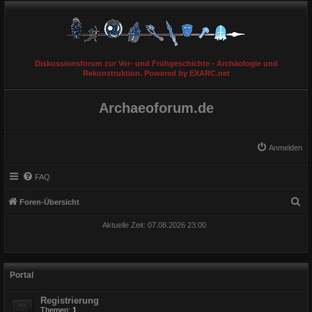
Diskussionsforum zur Vor- und Frühgeschichte - Archäologie und
Rekonstruktion. Powered by EXARC.net
Archaeoforum.de
Anmelden
FAQ
S
Foren-Übersicht
u
Aktuelle Zeit: 07.08.2026 23:00
c
h
e
Portal
Registrierung
Themen:
1