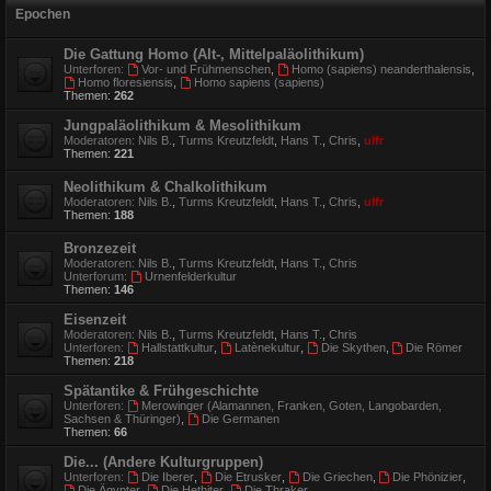
Epochen
Die Gattung Homo (Alt-, Mittelpaläolithikum)
Unterforen:
Vor- und Frühmenschen
,
Homo (sapiens) neanderthalensis
,
Homo floresiensis
,
Homo sapiens (sapiens)
Themen:
262
Jungpaläolithikum & Mesolithikum
Moderatoren:
Nils B.
,
Turms Kreutzfeldt
,
Hans T.
,
Chris
,
ulfr
Themen:
221
Neolithikum & Chalkolithikum
Moderatoren:
Nils B.
,
Turms Kreutzfeldt
,
Hans T.
,
Chris
,
ulfr
Themen:
188
Bronzezeit
Moderatoren:
Nils B.
,
Turms Kreutzfeldt
,
Hans T.
,
Chris
Unterforum:
Urnenfelderkultur
Themen:
146
Eisenzeit
Moderatoren:
Nils B.
,
Turms Kreutzfeldt
,
Hans T.
,
Chris
Unterforen:
Hallstattkultur
,
Latènekultur
,
Die Skythen
,
Die Römer
Themen:
218
Spätantike & Frühgeschichte
Unterforen:
Merowinger (Alamannen, Franken, Goten, Langobarden,
Sachsen & Thüringer)
,
Die Germanen
Themen:
66
Die... (Andere Kulturgruppen)
Unterforen:
Die Iberer
,
Die Etrusker
,
Die Griechen
,
Die Phönizier
,
Die Ägypter
,
Die Hethiter
,
Die Thraker