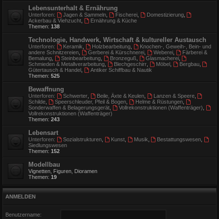
Lebensunterhalt & Ernährung
Unterforen:
Jagen & Sammeln
,
Fischerei
,
Domestizierung
,
Ackerbau & Viehzucht
,
Ernährung & Küche
Themen:
138
Technologie, Handwerk, Wirtschaft & kultureller Austausch
Unterforen:
Keramik
,
Holzbearbeitung
,
Knochen-, Geweih-, Bein- und
andere Schnitzereien
,
Gerberei & Kürschnerei
,
Weberei
,
Färberei &
Bemalung
,
Steinbearbeitung
,
Bronzeguß
,
Glasmacherei
,
Schmieden & Metallverarbeitung
,
Blechgeschirr
,
Möbel
,
Bergbau
,
Gütertausch & Handel
,
Antiker Schiffbau & Nautik
Themen:
525
Bewaffnung
Unterforen:
Schwerter
,
Beile, Äxte & Keulen
,
Lanzen & Speere
,
Schilde
,
Speerschleuder, Pfeil & Bogen
,
Helme & Rüstungen
,
Sonderwaffen & Belagerungsgerät
,
Vollrekonstruktionen (Waffenträger)
,
Vollrekonstruktionen (Waffenträger)
Themen:
243
Lebensart
Unterforen:
Sozialstrukturen
,
Kunst
,
Musik
,
Bestattungswesen
,
Siedlungswesen
Themen:
152
Modellbau
Vignetten, Figuren, Dioramen
Themen:
19
ANMELDEN
Benutzername: