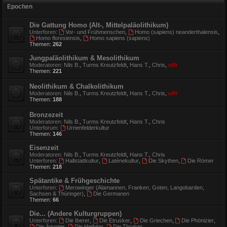
Epochen
Die Gattung Homo (Alt-, Mittelpaläolithikum)
Unterforen:
Vor- und Frühmenschen
,
Homo (sapiens) neanderthalensis
,
Homo floresiensis
,
Homo sapiens (sapiens)
Themen:
262
Jungpaläolithikum & Mesolithikum
Moderatoren:
Nils B.
,
Turms Kreutzfeldt
,
Hans T.
,
Chris
,
ulfr
Themen:
221
Neolithikum & Chalkolithikum
Moderatoren:
Nils B.
,
Turms Kreutzfeldt
,
Hans T.
,
Chris
,
ulfr
Themen:
188
Bronzezeit
Moderatoren:
Nils B.
,
Turms Kreutzfeldt
,
Hans T.
,
Chris
Unterforum:
Urnenfelderkultur
Themen:
146
Eisenzeit
Moderatoren:
Nils B.
,
Turms Kreutzfeldt
,
Hans T.
,
Chris
Unterforen:
Hallstattkultur
,
Latènekultur
,
Die Skythen
,
Die Römer
Themen:
218
Spätantike & Frühgeschichte
Unterforen:
Merowinger (Alamannen, Franken, Goten, Langobarden,
Sachsen & Thüringer)
,
Die Germanen
Themen:
66
Die... (Andere Kulturgruppen)
Unterforen:
Die Iberer
,
Die Etrusker
,
Die Griechen
,
Die Phönizier
,
Die Ägypter
,
Die Hethiter
,
Die Thraker