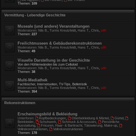
Themen:
109
Vermittlung - Lebendige Geschichte
Museale (und andere) Veranstaltungen
Moderatoren:
Nils B.
,
Turms Kreutzfeldt
,
Hans T.
,
Chris
,
ulfr
Themen:
227
Freilichtmuseen & Gebäuderekonstruktionen
Moderatoren:
Nils B.
,
Turms Kreutzfeldt
,
Hans T.
,
Chris
,
ulfr
Themen:
49
Visuelle Darstellung in der Geschichte
Von den Höhlenwänden bis zum Celluloid
Moderatoren:
Nils B.
,
Turms Kreutzfeldt
,
Hans T.
,
Chris
,
ulfr
Themen:
38
Multi-Mediathek
Fachbücher, Internetseiten, TV-Tips, Belletristik
Moderatoren:
Nils B.
,
Turms Kreutzfeldt
,
Hans T.
,
Chris
,
ulfr
Themen:
354
Rekonstruktionen
Erscheinungsbild & Bekleidung
Unterforen:
Kopfbedeckungen
,
Oberbekleidung & Mäntel
,
Gürtel
,
Beinkleider
,
Schuhwerk
,
Schmuck & Accessoirs
,
Persönliche
Ausstattung
,
Frisuren, Haar- & Barttracht, Tätowierung, Make-up
,
Vollrekonstruktionen
,
Vollrekonstruktionen
Themen:
178