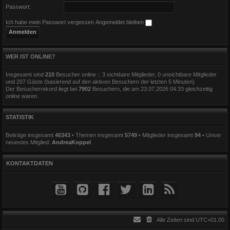
Passwort:
Ich habe mein Passwort vergessen
Angemeldet bleiben
WER IST ONLINE?
Insgesamt sind
210
Besucher online :: 3 sichtbare Mitglieder, 0 unsichtbare Mitglieder
und 207 Gäste (basierend auf den aktiven Besuchern der letzten 5 Minuten)
Der Besucherrekord liegt bei
7902
Besuchern, die am 23.07.2026 04:33 gleichzeitig
online waren.
STATISTIK
Beiträge insgesamt
46343
• Themen insgesamt
5749
• Mitglieder insgesamt
94
• Unser
neuestes Mitglied:
AndreaKoppel
KONTAKTDATEN
Alle Zeiten sind
UTC+01:00