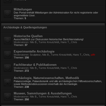
Mitteilungen
Das Portal enthält Mitteilungen der Administration für nicht registrierte oder
angemeldete User.
Themen:
5
Archäologie & Quellengattungen
Historische Quellen
Ausschließlich zur Diskussion historischer Berichterstattung!
Moderatoren:
Nils B.
,
Turms Kreutzfeldt
,
Hans T.
,
Chris
Themen:
37
Experimentelle Archäologie
Moderatoren:
Sculpteur
,
Nils B.
,
Turms Kreutzfeldt
,
Hans T.
,
Chris
,
ulfr
Themen:
156
Fachliteratur & Publikationen
Moderatoren:
Nils B.
,
Turms Kreutzfeldt
,
Hans T.
,
Chris
Themen:
272
Archäologie, Naturwissenschaften, Methodik
Palaeozoologie, Palaeobotanik und alle archäologischen Hilfswissenschaften,
sowie Methodendiskussionen innerhalb der Archäologie.
Themen:
238
Museen, Sammlungen & Ausstellungen
Moderatoren:
Nils B.
,
Turms Kreutzfeldt
,
Hans T.
,
Chris
Themen:
250