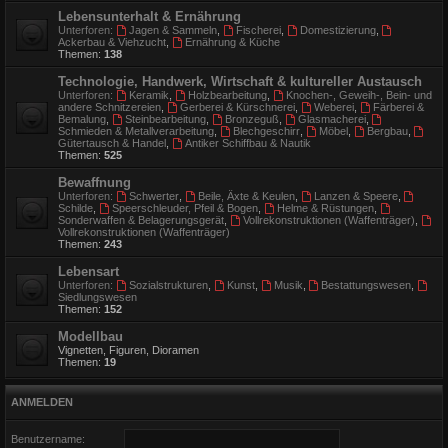
Lebensunterhalt & Ernährung
Unterforen:
Jagen & Sammeln
,
Fischerei
,
Domestizierung
,
Ackerbau & Viehzucht
,
Ernährung & Küche
Themen:
138
Technologie, Handwerk, Wirtschaft & kultureller Austausch
Unterforen:
Keramik
,
Holzbearbeitung
,
Knochen-, Geweih-, Bein- und
andere Schnitzereien
,
Gerberei & Kürschnerei
,
Weberei
,
Färberei &
Bemalung
,
Steinbearbeitung
,
Bronzeguß
,
Glasmacherei
,
Schmieden & Metallverarbeitung
,
Blechgeschirr
,
Möbel
,
Bergbau
,
Gütertausch & Handel
,
Antiker Schiffbau & Nautik
Themen:
525
Bewaffnung
Unterforen:
Schwerter
,
Beile, Äxte & Keulen
,
Lanzen & Speere
,
Schilde
,
Speerschleuder, Pfeil & Bogen
,
Helme & Rüstungen
,
Sonderwaffen & Belagerungsgerät
,
Vollrekonstruktionen (Waffenträger)
,
Vollrekonstruktionen (Waffenträger)
Themen:
243
Lebensart
Unterforen:
Sozialstrukturen
,
Kunst
,
Musik
,
Bestattungswesen
,
Siedlungswesen
Themen:
152
Modellbau
Vignetten, Figuren, Dioramen
Themen:
19
ANMELDEN
Benutzername: