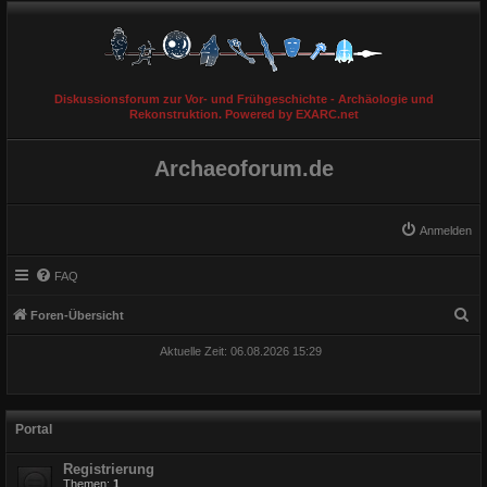
Diskussionsforum zur Vor- und Frühgeschichte - Archäologie und
Rekonstruktion. Powered by EXARC.net
Archaeoforum.de
Anmelden
FAQ
S
Foren-Übersicht
u
Aktuelle Zeit: 06.08.2026 15:29
c
h
e
Portal
Registrierung
Themen:
1