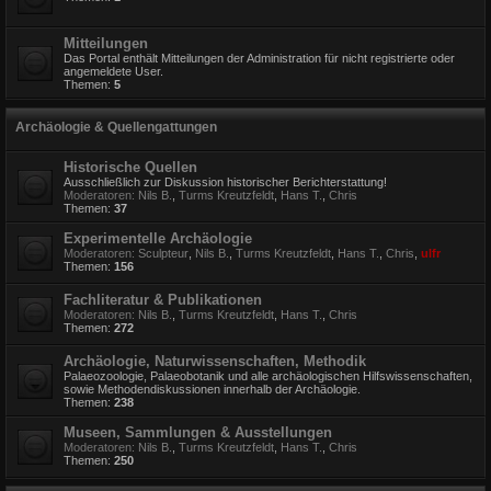
Mitteilungen
Das Portal enthält Mitteilungen der Administration für nicht registrierte oder
angemeldete User.
Themen:
5
Archäologie & Quellengattungen
Historische Quellen
Ausschließlich zur Diskussion historischer Berichterstattung!
Moderatoren:
Nils B.
,
Turms Kreutzfeldt
,
Hans T.
,
Chris
Themen:
37
Experimentelle Archäologie
Moderatoren:
Sculpteur
,
Nils B.
,
Turms Kreutzfeldt
,
Hans T.
,
Chris
,
ulfr
Themen:
156
Fachliteratur & Publikationen
Moderatoren:
Nils B.
,
Turms Kreutzfeldt
,
Hans T.
,
Chris
Themen:
272
Archäologie, Naturwissenschaften, Methodik
Palaeozoologie, Palaeobotanik und alle archäologischen Hilfswissenschaften,
sowie Methodendiskussionen innerhalb der Archäologie.
Themen:
238
Museen, Sammlungen & Ausstellungen
Moderatoren:
Nils B.
,
Turms Kreutzfeldt
,
Hans T.
,
Chris
Themen:
250