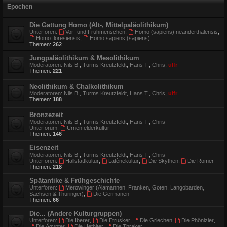
Epochen
Die Gattung Homo (Alt-, Mittelpaläolithikum)
Unterforen:
Vor- und Frühmenschen
,
Homo (sapiens) neanderthalensis
,
Homo floresiensis
,
Homo sapiens (sapiens)
Themen:
262
Jungpaläolithikum & Mesolithikum
Moderatoren:
Nils B.
,
Turms Kreutzfeldt
,
Hans T.
,
Chris
,
ulfr
Themen:
221
Neolithikum & Chalkolithikum
Moderatoren:
Nils B.
,
Turms Kreutzfeldt
,
Hans T.
,
Chris
,
ulfr
Themen:
188
Bronzezeit
Moderatoren:
Nils B.
,
Turms Kreutzfeldt
,
Hans T.
,
Chris
Unterforum:
Urnenfelderkultur
Themen:
146
Eisenzeit
Moderatoren:
Nils B.
,
Turms Kreutzfeldt
,
Hans T.
,
Chris
Unterforen:
Hallstattkultur
,
Latènekultur
,
Die Skythen
,
Die Römer
Themen:
218
Spätantike & Frühgeschichte
Unterforen:
Merowinger (Alamannen, Franken, Goten, Langobarden,
Sachsen & Thüringer)
,
Die Germanen
Themen:
66
Die... (Andere Kulturgruppen)
Unterforen:
Die Iberer
,
Die Etrusker
,
Die Griechen
,
Die Phönizier
,
Die Ägypter
,
Die Hethiter
,
Die Thraker