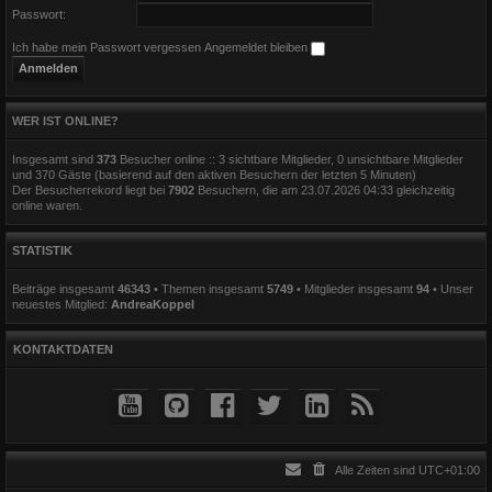
Passwort:
Ich habe mein Passwort vergessen
Angemeldet bleiben
WER IST ONLINE?
Insgesamt sind
373
Besucher online :: 3 sichtbare Mitglieder, 0 unsichtbare Mitglieder
und 370 Gäste (basierend auf den aktiven Besuchern der letzten 5 Minuten)
Der Besucherrekord liegt bei
7902
Besuchern, die am 23.07.2026 04:33 gleichzeitig
online waren.
STATISTIK
Beiträge insgesamt
46343
• Themen insgesamt
5749
• Mitglieder insgesamt
94
• Unser
neuestes Mitglied:
AndreaKoppel
KONTAKTDATEN
Alle Zeiten sind
UTC+01:00