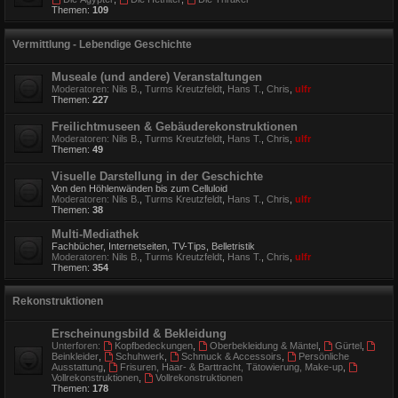
Themen:
109
Vermittlung - Lebendige Geschichte
Museale (und andere) Veranstaltungen
Moderatoren:
Nils B.
,
Turms Kreutzfeldt
,
Hans T.
,
Chris
,
ulfr
Themen:
227
Freilichtmuseen & Gebäuderekonstruktionen
Moderatoren:
Nils B.
,
Turms Kreutzfeldt
,
Hans T.
,
Chris
,
ulfr
Themen:
49
Visuelle Darstellung in der Geschichte
Von den Höhlenwänden bis zum Celluloid
Moderatoren:
Nils B.
,
Turms Kreutzfeldt
,
Hans T.
,
Chris
,
ulfr
Themen:
38
Multi-Mediathek
Fachbücher, Internetseiten, TV-Tips, Belletristik
Moderatoren:
Nils B.
,
Turms Kreutzfeldt
,
Hans T.
,
Chris
,
ulfr
Themen:
354
Rekonstruktionen
Erscheinungsbild & Bekleidung
Unterforen:
Kopfbedeckungen
,
Oberbekleidung & Mäntel
,
Gürtel
,
Beinkleider
,
Schuhwerk
,
Schmuck & Accessoirs
,
Persönliche
Ausstattung
,
Frisuren, Haar- & Barttracht, Tätowierung, Make-up
,
Vollrekonstruktionen
,
Vollrekonstruktionen
Themen:
178