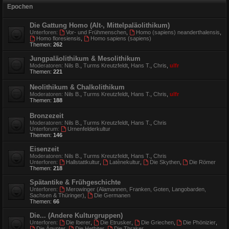
Epochen
Die Gattung Homo (Alt-, Mittelpaläolithikum)
Unterforen:
Vor- und Frühmenschen
,
Homo (sapiens) neanderthalensis
,
Homo floresiensis
,
Homo sapiens (sapiens)
Themen:
262
Jungpaläolithikum & Mesolithikum
Moderatoren:
Nils B.
,
Turms Kreutzfeldt
,
Hans T.
,
Chris
,
ulfr
Themen:
221
Neolithikum & Chalkolithikum
Moderatoren:
Nils B.
,
Turms Kreutzfeldt
,
Hans T.
,
Chris
,
ulfr
Themen:
188
Bronzezeit
Moderatoren:
Nils B.
,
Turms Kreutzfeldt
,
Hans T.
,
Chris
Unterforum:
Urnenfelderkultur
Themen:
146
Eisenzeit
Moderatoren:
Nils B.
,
Turms Kreutzfeldt
,
Hans T.
,
Chris
Unterforen:
Hallstattkultur
,
Latènekultur
,
Die Skythen
,
Die Römer
Themen:
218
Spätantike & Frühgeschichte
Unterforen:
Merowinger (Alamannen, Franken, Goten, Langobarden,
Sachsen & Thüringer)
,
Die Germanen
Themen:
66
Die... (Andere Kulturgruppen)
Unterforen:
Die Iberer
,
Die Etrusker
,
Die Griechen
,
Die Phönizier
,
Die Ägypter
,
Die Hethiter
,
Die Thraker