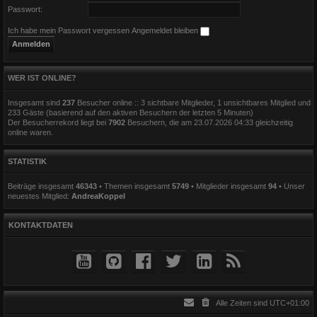
Passwort:
Ich habe mein Passwort vergessen
Angemeldet bleiben
WER IST ONLINE?
Insgesamt sind
237
Besucher online :: 3 sichtbare Mitglieder, 1 unsichtbares Mitglied und
233 Gäste (basierend auf den aktiven Besuchern der letzten 5 Minuten)
Der Besucherrekord liegt bei
7902
Besuchern, die am 23.07.2026 04:33 gleichzeitig
online waren.
STATISTIK
Beiträge insgesamt
46343
• Themen insgesamt
5749
• Mitglieder insgesamt
94
• Unser
neuestes Mitglied:
AndreaKoppel
KONTAKTDATEN
Alle Zeiten sind
UTC+01:00