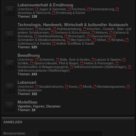
Lebensunterhalt & Ernährung
Unterforen:
Jagen & Sammeln
,
Fischerei
,
Domestizierung
,
Ackerbau & Viehzucht
,
Ernährung & Küche
Themen:
138
Technologie, Handwerk, Wirtschaft & kultureller Austausch
Unterforen:
Keramik
,
Holzbearbeitung
,
Knochen-, Geweih-, Bein- und
andere Schnitzereien
,
Gerberei & Kürschnerei
,
Weberei
,
Färberei &
Bemalung
,
Steinbearbeitung
,
Bronzeguß
,
Glasmacherei
,
Schmieden & Metallverarbeitung
,
Blechgeschirr
,
Möbel
,
Bergbau
,
Gütertausch & Handel
,
Antiker Schiffbau & Nautik
Themen:
525
Bewaffnung
Unterforen:
Schwerter
,
Beile, Äxte & Keulen
,
Lanzen & Speere
,
Schilde
,
Speerschleuder, Pfeil & Bogen
,
Helme & Rüstungen
,
Sonderwaffen & Belagerungsgerät
,
Vollrekonstruktionen (Waffenträger)
,
Vollrekonstruktionen (Waffenträger)
Themen:
243
Lebensart
Unterforen:
Sozialstrukturen
,
Kunst
,
Musik
,
Bestattungswesen
,
Siedlungswesen
Themen:
152
Modellbau
Vignetten, Figuren, Dioramen
Themen:
19
ANMELDEN
Benutzername: