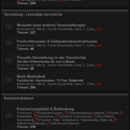
Themen:
109
Vermittlung - Lebendige Geschichte
Museale (und andere) Veranstaltungen
Moderatoren:
Nils B.
,
Turms Kreutzfeldt
,
Hans T.
,
Chris
,
ulfr
Themen:
227
Freilichtmuseen & Gebäuderekonstruktionen
Moderatoren:
Nils B.
,
Turms Kreutzfeldt
,
Hans T.
,
Chris
,
ulfr
Themen:
49
Visuelle Darstellung in der Geschichte
Von den Höhlenwänden bis zum Celluloid
Moderatoren:
Nils B.
,
Turms Kreutzfeldt
,
Hans T.
,
Chris
,
ulfr
Themen:
38
Multi-Mediathek
Fachbücher, Internetseiten, TV-Tips, Belletristik
Moderatoren:
Nils B.
,
Turms Kreutzfeldt
,
Hans T.
,
Chris
,
ulfr
Themen:
354
Rekonstruktionen
Erscheinungsbild & Bekleidung
Unterforen:
Kopfbedeckungen
,
Oberbekleidung & Mäntel
,
Gürtel
,
Beinkleider
,
Schuhwerk
,
Schmuck & Accessoirs
,
Persönliche
Ausstattung
,
Frisuren, Haar- & Barttracht, Tätowierung, Make-up
,
Vollrekonstruktionen
,
Vollrekonstruktionen
Themen:
178