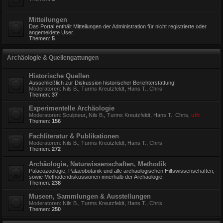
Mitteilungen
Das Portal enthält Mitteilungen der Administration für nicht registrierte oder
angemeldete User.
Themen:
5
Archäologie & Quellengattungen
Historische Quellen
Ausschließlich zur Diskussion historischer Berichterstattung!
Moderatoren:
Nils B.
,
Turms Kreutzfeldt
,
Hans T.
,
Chris
Themen:
37
Experimentelle Archäologie
Moderatoren:
Sculpteur
,
Nils B.
,
Turms Kreutzfeldt
,
Hans T.
,
Chris
,
ulfr
Themen:
156
Fachliteratur & Publikationen
Moderatoren:
Nils B.
,
Turms Kreutzfeldt
,
Hans T.
,
Chris
Themen:
272
Archäologie, Naturwissenschaften, Methodik
Palaeozoologie, Palaeobotanik und alle archäologischen Hilfswissenschaften,
sowie Methodendiskussionen innerhalb der Archäologie.
Themen:
238
Museen, Sammlungen & Ausstellungen
Moderatoren:
Nils B.
,
Turms Kreutzfeldt
,
Hans T.
,
Chris
Themen:
250