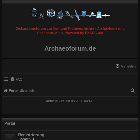
Diskussionsforum zur Vor- und Frühgeschichte - Archäologie und
Rekonstruktion. Powered by EXARC.net
Archaeoforum.de
Anmelden
FAQ
S
Foren-Übersicht
u
Aktuelle Zeit: 08.08.2026 04:41
c
h
e
Portal
Registrierung
Themen:
1