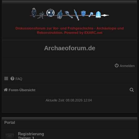
Diskussionsforum zur Vor- und Frühgeschichte - Archäologie und
Rekonstruktion. Powered by EXARC.net
Archaeoforum.de
Anmelden
FAQ
S
Foren-Übersicht
u
Aktuelle Zeit: 08.08.2026 12:04
c
h
e
Portal
Registrierung
Themen:
1