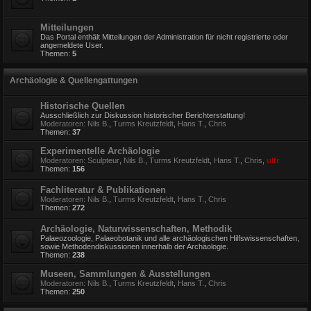
Mitteilungen
Das Portal enthält Mitteilungen der Administration für nicht registrierte oder
angemeldete User.
Themen:
5
Archäologie & Quellengattungen
Historische Quellen
Ausschließlich zur Diskussion historischer Berichterstattung!
Moderatoren:
Nils B.
,
Turms Kreutzfeldt
,
Hans T.
,
Chris
Themen:
37
Experimentelle Archäologie
Moderatoren:
Sculpteur
,
Nils B.
,
Turms Kreutzfeldt
,
Hans T.
,
Chris
,
ulfr
Themen:
156
Fachliteratur & Publikationen
Moderatoren:
Nils B.
,
Turms Kreutzfeldt
,
Hans T.
,
Chris
Themen:
272
Archäologie, Naturwissenschaften, Methodik
Palaeozoologie, Palaeobotanik und alle archäologischen Hilfswissenschaften,
sowie Methodendiskussionen innerhalb der Archäologie.
Themen:
238
Museen, Sammlungen & Ausstellungen
Moderatoren:
Nils B.
,
Turms Kreutzfeldt
,
Hans T.
,
Chris
Themen:
250