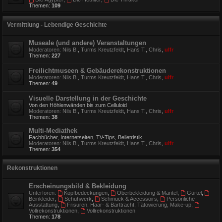
Themen:
109
Vermittlung - Lebendige Geschichte
Museale (und andere) Veranstaltungen
Moderatoren:
Nils B.
,
Turms Kreutzfeldt
,
Hans T.
,
Chris
,
ulfr
Themen:
227
Freilichtmuseen & Gebäuderekonstruktionen
Moderatoren:
Nils B.
,
Turms Kreutzfeldt
,
Hans T.
,
Chris
,
ulfr
Themen:
49
Visuelle Darstellung in der Geschichte
Von den Höhlenwänden bis zum Celluloid
Moderatoren:
Nils B.
,
Turms Kreutzfeldt
,
Hans T.
,
Chris
,
ulfr
Themen:
38
Multi-Mediathek
Fachbücher, Internetseiten, TV-Tips, Belletristik
Moderatoren:
Nils B.
,
Turms Kreutzfeldt
,
Hans T.
,
Chris
,
ulfr
Themen:
354
Rekonstruktionen
Erscheinungsbild & Bekleidung
Unterforen:
Kopfbedeckungen
,
Oberbekleidung & Mäntel
,
Gürtel
,
Beinkleider
,
Schuhwerk
,
Schmuck & Accessoirs
,
Persönliche
Ausstattung
,
Frisuren, Haar- & Barttracht, Tätowierung, Make-up
,
Vollrekonstruktionen
,
Vollrekonstruktionen
Themen:
178