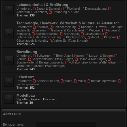
Lebensunterhalt & Ernährung
Unterforen:
Jagen & Sammeln
,
Fischerei
,
Domestizierung
,
Ackerbau & Viehzucht
,
Ernährung & Küche
Themen:
138
Technologie, Handwerk, Wirtschaft & kultureller Austausch
Unterforen:
Keramik
,
Holzbearbeitung
,
Knochen-, Geweih-, Bein- und
andere Schnitzereien
,
Gerberei & Kürschnerei
,
Weberei
,
Färberei &
Bemalung
,
Steinbearbeitung
,
Bronzeguß
,
Glasmacherei
,
Schmieden & Metallverarbeitung
,
Blechgeschirr
,
Möbel
,
Bergbau
,
Gütertausch & Handel
,
Antiker Schiffbau & Nautik
Themen:
525
Bewaffnung
Unterforen:
Schwerter
,
Beile, Äxte & Keulen
,
Lanzen & Speere
,
Schilde
,
Speerschleuder, Pfeil & Bogen
,
Helme & Rüstungen
,
Sonderwaffen & Belagerungsgerät
,
Vollrekonstruktionen (Waffenträger)
,
Vollrekonstruktionen (Waffenträger)
Themen:
243
Lebensart
Unterforen:
Sozialstrukturen
,
Kunst
,
Musik
,
Bestattungswesen
,
Siedlungswesen
Themen:
152
Modellbau
Vignetten, Figuren, Dioramen
Themen:
19
ANMELDEN
Benutzername: