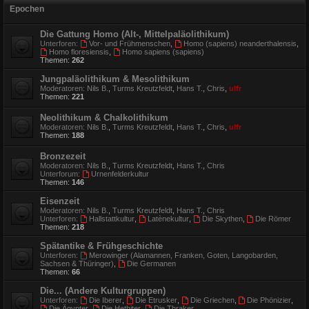
Epochen
Die Gattung Homo (Alt-, Mittelpaläolithikum)
Unterforen:
Vor- und Frühmenschen
,
Homo (sapiens) neanderthalensis
,
Homo floresiensis
,
Homo sapiens (sapiens)
Themen:
262
Jungpaläolithikum & Mesolithikum
Moderatoren:
Nils B.
,
Turms Kreutzfeldt
,
Hans T.
,
Chris
,
ulfr
Themen:
221
Neolithikum & Chalkolithikum
Moderatoren:
Nils B.
,
Turms Kreutzfeldt
,
Hans T.
,
Chris
,
ulfr
Themen:
188
Bronzezeit
Moderatoren:
Nils B.
,
Turms Kreutzfeldt
,
Hans T.
,
Chris
Unterforum:
Urnenfelderkultur
Themen:
146
Eisenzeit
Moderatoren:
Nils B.
,
Turms Kreutzfeldt
,
Hans T.
,
Chris
Unterforen:
Hallstattkultur
,
Latènekultur
,
Die Skythen
,
Die Römer
Themen:
218
Spätantike & Frühgeschichte
Unterforen:
Merowinger (Alamannen, Franken, Goten, Langobarden,
Sachsen & Thüringer)
,
Die Germanen
Themen:
66
Die... (Andere Kulturgruppen)
Unterforen:
Die Iberer
,
Die Etrusker
,
Die Griechen
,
Die Phönizier
,
Die Ägypter
,
Die Hethiter
,
Die Thraker