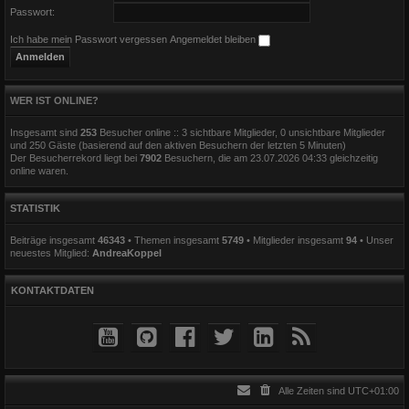
Passwort:
Ich habe mein Passwort vergessen
Angemeldet bleiben
WER IST ONLINE?
Insgesamt sind
253
Besucher online :: 3 sichtbare Mitglieder, 0 unsichtbare Mitglieder
und 250 Gäste (basierend auf den aktiven Besuchern der letzten 5 Minuten)
Der Besucherrekord liegt bei
7902
Besuchern, die am 23.07.2026 04:33 gleichzeitig
online waren.
STATISTIK
Beiträge insgesamt
46343
• Themen insgesamt
5749
• Mitglieder insgesamt
94
• Unser
neuestes Mitglied:
AndreaKoppel
KONTAKTDATEN
Alle Zeiten sind
UTC+01:00