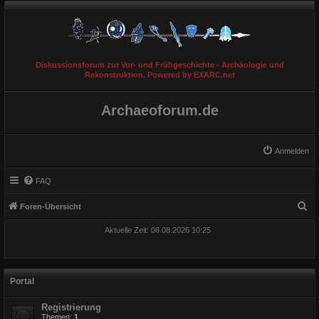
Diskussionsforum zur Vor- und Frühgeschichte - Archäologie und
Rekonstruktion. Powered by EXARC.net
Archaeoforum.de
Anmelden
FAQ
S
Foren-Übersicht
u
Aktuelle Zeit: 08.08.2026 10:25
c
h
e
Portal
Registrierung
Themen:
1