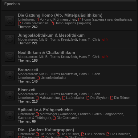
Epochen
Die Gattung Homo (Alt-, Mittelpaläolithikum)
Unterforen:
Vor- und Frühmenschen
,
Homo (sapiens) neanderthalensis
,
Homo floresiensis
,
Homo sapiens (sapiens)
Themen:
262
Jungpaläolithikum & Mesolithikum
Moderatoren:
Nils B.
,
Turms Kreutzfeldt
,
Hans T.
,
Chris
,
ulfr
Themen:
221
Neolithikum & Chalkolithikum
Moderatoren:
Nils B.
,
Turms Kreutzfeldt
,
Hans T.
,
Chris
,
ulfr
Themen:
188
Bronzezeit
Moderatoren:
Nils B.
,
Turms Kreutzfeldt
,
Hans T.
,
Chris
Unterforum:
Urnenfelderkultur
Themen:
146
Eisenzeit
Moderatoren:
Nils B.
,
Turms Kreutzfeldt
,
Hans T.
,
Chris
Unterforen:
Hallstattkultur
,
Latènekultur
,
Die Skythen
,
Die Römer
Themen:
218
Spätantike & Frühgeschichte
Unterforen:
Merowinger (Alamannen, Franken, Goten, Langobarden,
Sachsen & Thüringer)
,
Die Germanen
Themen:
66
Die... (Andere Kulturgruppen)
Unterforen:
Die Iberer
,
Die Etrusker
,
Die Griechen
,
Die Phönizier
,
Die Ägypter
,
Die Hethiter
,
Die Thraker