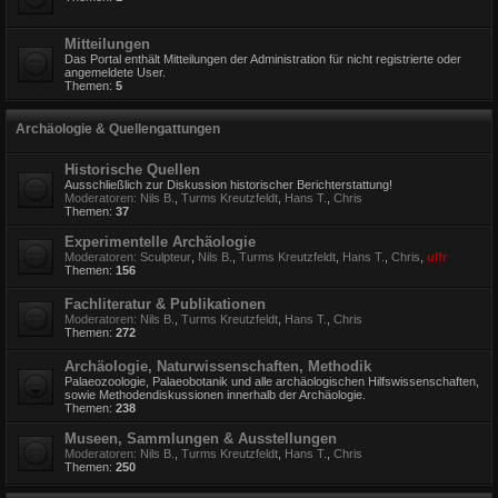
Mitteilungen
Das Portal enthält Mitteilungen der Administration für nicht registrierte oder
angemeldete User.
Themen:
5
Archäologie & Quellengattungen
Historische Quellen
Ausschließlich zur Diskussion historischer Berichterstattung!
Moderatoren:
Nils B.
,
Turms Kreutzfeldt
,
Hans T.
,
Chris
Themen:
37
Experimentelle Archäologie
Moderatoren:
Sculpteur
,
Nils B.
,
Turms Kreutzfeldt
,
Hans T.
,
Chris
,
ulfr
Themen:
156
Fachliteratur & Publikationen
Moderatoren:
Nils B.
,
Turms Kreutzfeldt
,
Hans T.
,
Chris
Themen:
272
Archäologie, Naturwissenschaften, Methodik
Palaeozoologie, Palaeobotanik und alle archäologischen Hilfswissenschaften,
sowie Methodendiskussionen innerhalb der Archäologie.
Themen:
238
Museen, Sammlungen & Ausstellungen
Moderatoren:
Nils B.
,
Turms Kreutzfeldt
,
Hans T.
,
Chris
Themen:
250