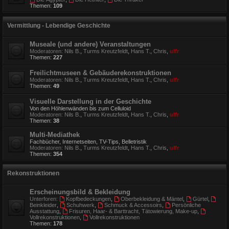
Themen:
109
Vermittlung - Lebendige Geschichte
Museale (und andere) Veranstaltungen
Moderatoren:
Nils B.
,
Turms Kreutzfeldt
,
Hans T.
,
Chris
,
ulfr
Themen:
227
Freilichtmuseen & Gebäuderekonstruktionen
Moderatoren:
Nils B.
,
Turms Kreutzfeldt
,
Hans T.
,
Chris
,
ulfr
Themen:
49
Visuelle Darstellung in der Geschichte
Von den Höhlenwänden bis zum Celluloid
Moderatoren:
Nils B.
,
Turms Kreutzfeldt
,
Hans T.
,
Chris
,
ulfr
Themen:
38
Multi-Mediathek
Fachbücher, Internetseiten, TV-Tips, Belletristik
Moderatoren:
Nils B.
,
Turms Kreutzfeldt
,
Hans T.
,
Chris
,
ulfr
Themen:
354
Rekonstruktionen
Erscheinungsbild & Bekleidung
Unterforen:
Kopfbedeckungen
,
Oberbekleidung & Mäntel
,
Gürtel
,
Beinkleider
,
Schuhwerk
,
Schmuck & Accessoirs
,
Persönliche
Ausstattung
,
Frisuren, Haar- & Barttracht, Tätowierung, Make-up
,
Vollrekonstruktionen
,
Vollrekonstruktionen
Themen:
178