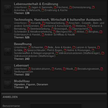
Lebensunterhalt & Ernährung
Unterforen:
Jagen & Sammeln
,
Fischerei
,
Domestizierung
,
Ackerbau & Viehzucht
,
Ernährung & Küche
Themen:
138
Technologie, Handwerk, Wirtschaft & kultureller Austausch
Unterforen:
Keramik
,
Holzbearbeitung
,
Knochen-, Geweih-, Bein- und
andere Schnitzereien
,
Gerberei & Kürschnerei
,
Weberei
,
Färberei &
Bemalung
,
Steinbearbeitung
,
Bronzeguß
,
Glasmacherei
,
Schmieden & Metallverarbeitung
,
Blechgeschirr
,
Möbel
,
Bergbau
,
Gütertausch & Handel
,
Antiker Schiffbau & Nautik
Themen:
525
Bewaffnung
Unterforen:
Schwerter
,
Beile, Äxte & Keulen
,
Lanzen & Speere
,
Schilde
,
Speerschleuder, Pfeil & Bogen
,
Helme & Rüstungen
,
Sonderwaffen & Belagerungsgerät
,
Vollrekonstruktionen (Waffenträger)
,
Vollrekonstruktionen (Waffenträger)
Themen:
243
Lebensart
Unterforen:
Sozialstrukturen
,
Kunst
,
Musik
,
Bestattungswesen
,
Siedlungswesen
Themen:
152
Modellbau
Vignetten, Figuren, Dioramen
Themen:
19
ANMELDEN
Benutzername: