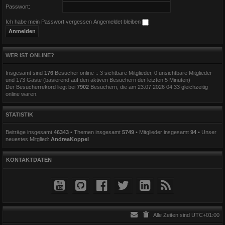
Passwort:
Ich habe mein Passwort vergessen
Angemeldet bleiben
WER IST ONLINE?
Insgesamt sind
176
Besucher online :: 3 sichtbare Mitglieder, 0 unsichtbare Mitglieder
und 173 Gäste (basierend auf den aktiven Besuchern der letzten 5 Minuten)
Der Besucherrekord liegt bei
7902
Besuchern, die am 23.07.2026 04:33 gleichzeitig
online waren.
STATISTIK
Beiträge insgesamt
46343
• Themen insgesamt
5749
• Mitglieder insgesamt
94
• Unser
neuestes Mitglied:
AndreaKoppel
KONTAKTDATEN
Alle Zeiten sind
UTC+01:00