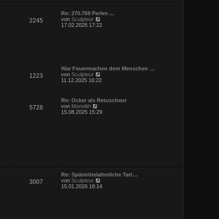
r
g
B
Re: 270.769 Perlen ...
e
N
von
Sculpteur
2245
i
e
17.02.2025 17:22
t
u
r
e
a
s
g
t
e
r
B
War Feuermachen dem Menschen …
e
N
von
Sculpteur
1223
i
e
11.12.2025 16:22
t
u
r
e
a
s
Re: Ocker als Retuscheur
g
t
N
von
Monolith
5728
e
e
15.08.2025 15:29
r
u
B
e
e
s
i
t
t
e
r
r
a
B
g
e
i
t
Re: Spätmittelalterliche Tart…
r
N
von
Sculpteur
3007
a
e
15.01.2026 18:14
g
u
e
s
t
e