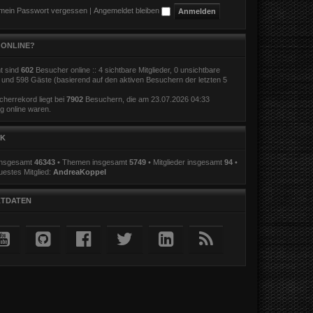
 mein Passwort vergessen
|
Angemeldet bleiben
 ONLINE?
t sind
602
Besucher online :: 4 sichtbare Mitglieder, 0 unsichtbare
r und 598 Gäste (basierend auf den aktiven Besuchern der letzten 5
herrekord liegt bei
7902
Besuchern, die am 23.07.2026 04:33
ig online waren.
IK
 insgesamt
46343
• Themen insgesamt
5749
• Mitglieder insgesamt
94
•
estes Mitglied:
AndreaKoppel
TDATEN