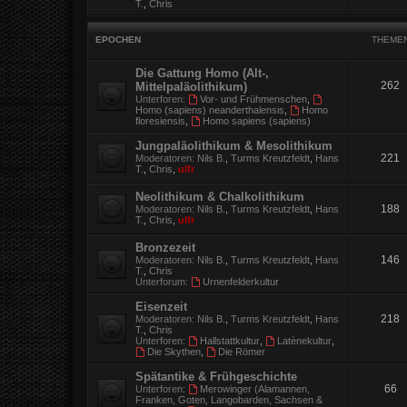
T.
,
Chris
EPOCHEN
THEME
Die Gattung Homo (Alt-,
262
Mittelpaläolithikum)
Unterforen:
Vor- und Frühmenschen
,
Homo (sapiens) neanderthalensis
,
Homo
floresiensis
,
Homo sapiens (sapiens)
Jungpaläolithikum & Mesolithikum
221
Moderatoren:
Nils B.
,
Turms Kreutzfeldt
,
Hans
T.
,
Chris
,
ulfr
Neolithikum & Chalkolithikum
188
Moderatoren:
Nils B.
,
Turms Kreutzfeldt
,
Hans
T.
,
Chris
,
ulfr
Bronzezeit
146
Moderatoren:
Nils B.
,
Turms Kreutzfeldt
,
Hans
T.
,
Chris
Unterforum:
Urnenfelderkultur
Eisenzeit
218
Moderatoren:
Nils B.
,
Turms Kreutzfeldt
,
Hans
T.
,
Chris
Unterforen:
Hallstattkultur
,
Latènekultur
,
Die Skythen
,
Die Römer
Spätantike & Frühgeschichte
66
Unterforen:
Merowinger (Alamannen,
Franken, Goten, Langobarden, Sachsen &