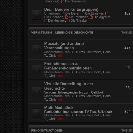
Thüringer)
,
Die Germanen
Die... (Andere Kulturgruppen)
109
Unterforen:
Die Iberer
,
Die Etrusker
,
Die Griechen
,
Die Phönizier
,
Die Ägypter
,
Die Hethiter
,
Die Thraker
VERMITTLUNG - LEBENDIGE GESCHICHTE
THEME
Museale (und andere)
227
Veranstaltungen
Moderatoren:
Nils B.
,
Turms Kreutzfeldt
,
Hans
T.
,
Chris
,
ulfr
Freilichtmuseen &
49
Gebäuderekonstruktionen
Moderatoren:
Nils B.
,
Turms Kreutzfeldt
,
Hans
T.
,
Chris
,
ulfr
Visuelle Darstellung in der
38
Geschichte
Von den Höhlenwänden bis zum Celluloid
Moderatoren:
Nils B.
,
Turms Kreutzfeldt
,
Hans
T.
,
Chris
,
ulfr
Multi-Mediathek
354
Fachbücher, Internetseiten, TV-Tips, Belletristik
Moderatoren:
Nils B.
,
Turms Kreutzfeldt
,
Hans
T.
,
Chris
,
ulfr
REKONSTRUKTIONEN
THEME