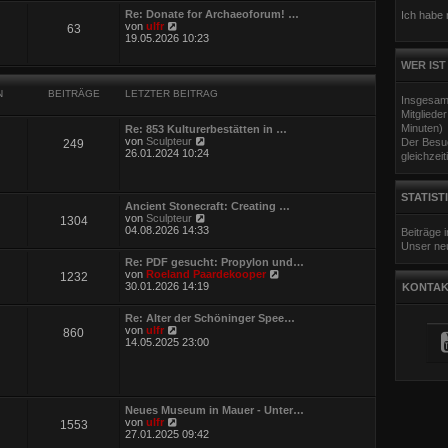
e
Re: Donate for Archaeoforum! …
Ich habe
s
N
von
ulfr
63
t
e
19.05.2026 10:23
e
u
r
e
WER IST
B
s
e
t
i
N
BEITRÄGE
LETZTER BEITRAG
e
Insgesam
t
r
r
Mitgliede
B
a
Minuten)
Re: 853 Kulturerbestätten in …
e
g
N
von
Sculpteur
Der Besuc
249
i
e
26.01.2024 10:24
gleichzeit
t
u
r
e
a
s
g
STATIST
t
Ancient Stonecraft: Creating …
e
N
von
Sculpteur
1304
r
e
04.08.2026 14:33
Beiträge
B
u
Unser neu
e
e
i
Re: PDF gesucht: Propylon und…
s
t
N
von
Roeland Paardekooper
1232
t
r
e
30.01.2026 14:19
KONTAK
e
a
u
r
g
e
B
Re: Alter der Schöninger Spee…
s
e
N
von
ulfr
860
t
i
e
14.05.2025 23:00
e
t
u
r
r
e
B
a
s
e
g
t
i
e
t
Neues Museum in Mauer - Unter…
r
r
N
von
ulfr
1553
B
a
e
27.01.2025 09:42
e
g
u