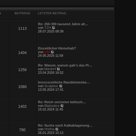
i
e
t
s
r
t
a
N
BEITRÄGE
LETZTER BEITRAG
e
g
r
B
Re: 250-300 tausend Jahre alt…
e
N
von
TZH
i
1113
e
28.07.2025 08:39
t
u
r
e
a
s
g
t
Eiszeitlicher Hinterhalt?
e
N
von
ulfr
1404
r
e
24.05.2025 11:59
B
u
e
e
i
Re: Warum, warum gab's das Pr…
s
t
N
von
MartinH
1256
t
r
e
23.04.2026 16:52
e
a
u
r
g
e
B
bronzezeitliche Randleistenbe…
s
e
N
von
Sculpteur
1080
t
i
e
13.05.2024 17:41
e
t
u
r
r
e
B
a
s
e
Re: Reich verzierter keltisch…
g
t
i
N
von
Blattspitze
1402
e
t
e
15.02.2024 11:45
r
r
u
B
a
e
e
g
s
i
t
Re: Suche nach Kalkablagerung…
t
e
N
von
Hrefna
r
790
r
e
26.01.2023 15:12
a
B