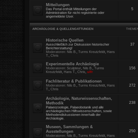
Mitteilungen
5
Das Portal enthält Mitteilungen der
Administration für nicht registrierte oder
angemeldete User.
ARCHÄOLOGIE & QUELLENGATTUNGEN
THEME
Historische Quellen
37
Ausschließlich zur Diskussion historischer
Berichterstattung!
Moderatoren:
Nils B.
,
Turms Kreutzfeldt
,
Hans
T.
,
Chris
Experimentelle Archäologie
156
Moderatoren:
Sculpteur
,
Nils B.
,
Turms
Kreutzfeldt
,
Hans T.
,
Chris
,
ulfr
Fachliteratur & Publikationen
272
Moderatoren:
Nils B.
,
Turms Kreutzfeldt
,
Hans
T.
,
Chris
Archäologie, Naturwissenschaften,
238
Methodik
Palaeozoologie, Palaeobotanik und alle
archäologischen Hilfswissenschaften, sowie
Methodendiskussionen innerhalb der
Archäologie.
Museen, Sammlungen &
250
Ausstellungen
Moderatoren:
Nils B.
,
Turms Kreutzfeldt
,
Hans