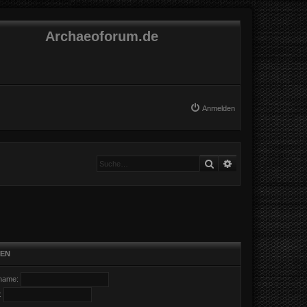
Archaeoforum.de
Anmelden
Suche
Erweiterte Suche
EN
name:
: