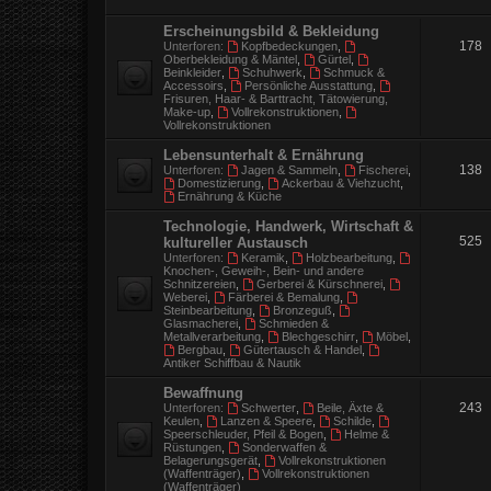
Erscheinungsbild & Bekleidung
178
Unterforen:
Kopfbedeckungen
,
Oberbekleidung & Mäntel
,
Gürtel
,
Beinkleider
,
Schuhwerk
,
Schmuck &
Accessoirs
,
Persönliche Ausstattung
,
Frisuren, Haar- & Barttracht, Tätowierung,
Make-up
,
Vollrekonstruktionen
,
Vollrekonstruktionen
Lebensunterhalt & Ernährung
138
Unterforen:
Jagen & Sammeln
,
Fischerei
,
Domestizierung
,
Ackerbau & Viehzucht
,
Ernährung & Küche
Technologie, Handwerk, Wirtschaft &
525
kultureller Austausch
Unterforen:
Keramik
,
Holzbearbeitung
,
Knochen-, Geweih-, Bein- und andere
Schnitzereien
,
Gerberei & Kürschnerei
,
Weberei
,
Färberei & Bemalung
,
Steinbearbeitung
,
Bronzeguß
,
Glasmacherei
,
Schmieden &
Metallverarbeitung
,
Blechgeschirr
,
Möbel
,
Bergbau
,
Gütertausch & Handel
,
Antiker Schiffbau & Nautik
Bewaffnung
243
Unterforen:
Schwerter
,
Beile, Äxte &
Keulen
,
Lanzen & Speere
,
Schilde
,
Speerschleuder, Pfeil & Bogen
,
Helme &
Rüstungen
,
Sonderwaffen &
Belagerungsgerät
,
Vollrekonstruktionen
(Waffenträger)
,
Vollrekonstruktionen
(Waffenträger)