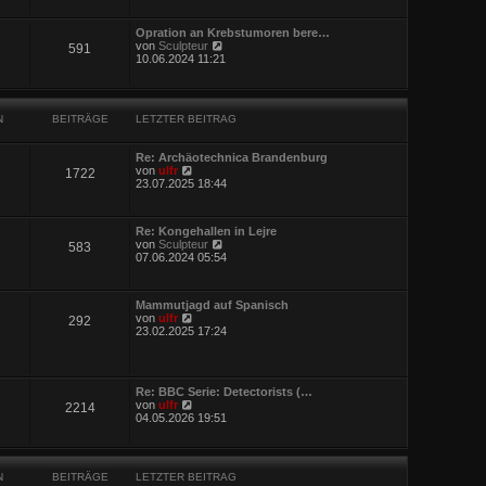
u
g
e
e
i
s
Opration an Krebstumoren bere…
t
t
N
von
Sculpteur
r
591
e
e
10.06.2024 11:21
a
r
u
g
B
e
e
s
i
t
t
N
BEITRÄGE
LETZTER BEITRAG
e
r
r
a
B
g
Re: Archäotechnica Brandenburg
e
N
von
ulfr
1722
i
e
23.07.2025 18:44
t
u
r
e
a
s
g
Re: Kongehallen in Lejre
t
N
von
Sculpteur
583
e
e
07.06.2024 05:54
r
u
B
e
e
s
i
Mammutjagd auf Spanisch
t
t
N
von
ulfr
292
e
r
e
23.02.2025 17:24
r
a
u
B
g
e
e
s
i
t
t
Re: BBC Serie: Detectorists (…
e
r
N
von
ulfr
2214
r
a
e
04.05.2026 19:51
B
g
u
e
e
i
s
t
t
r
N
BEITRÄGE
LETZTER BEITRAG
e
a