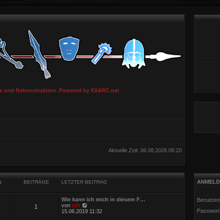
ie und Rekonstruktion. Powered by EXARC.net
Aktuelle Zeit: 06.08.2026 06:20
ANMELD
N
BEITRÄGE
LETZTER BEITRAG
Wie kann ich mich in diesem F…
Benutzer
N
von
ulfr
1
Passwort
e
15.06.2019 11:32
u