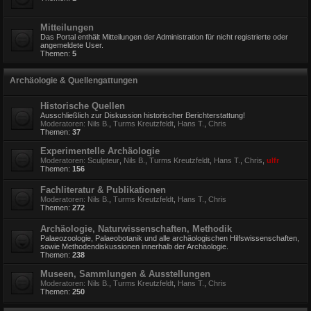
Mitteilungen
Das Portal enthält Mitteilungen der Administration für nicht registrierte oder
angemeldete User.
Themen:
5
Archäologie & Quellengattungen
Historische Quellen
Ausschließlich zur Diskussion historischer Berichterstattung!
Moderatoren:
Nils B.
,
Turms Kreutzfeldt
,
Hans T.
,
Chris
Themen:
37
Experimentelle Archäologie
Moderatoren:
Sculpteur
,
Nils B.
,
Turms Kreutzfeldt
,
Hans T.
,
Chris
,
ulfr
Themen:
156
Fachliteratur & Publikationen
Moderatoren:
Nils B.
,
Turms Kreutzfeldt
,
Hans T.
,
Chris
Themen:
272
Archäologie, Naturwissenschaften, Methodik
Palaeozoologie, Palaeobotanik und alle archäologischen Hilfswissenschaften,
sowie Methodendiskussionen innerhalb der Archäologie.
Themen:
238
Museen, Sammlungen & Ausstellungen
Moderatoren:
Nils B.
,
Turms Kreutzfeldt
,
Hans T.
,
Chris
Themen:
250