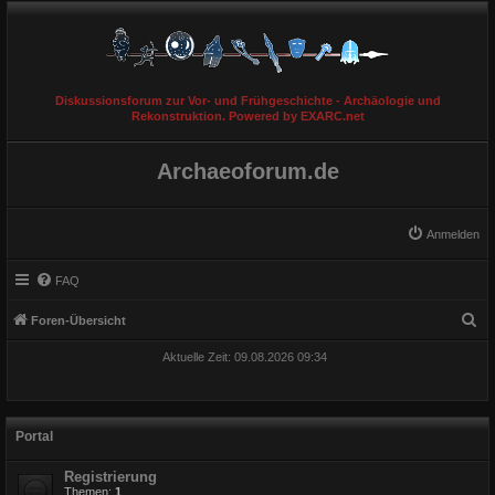
Diskussionsforum zur Vor- und Frühgeschichte - Archäologie und
Rekonstruktion. Powered by EXARC.net
Archaeoforum.de
Anmelden
FAQ
S
Foren-Übersicht
u
Aktuelle Zeit: 09.08.2026 09:34
c
h
e
Portal
Registrierung
Themen:
1