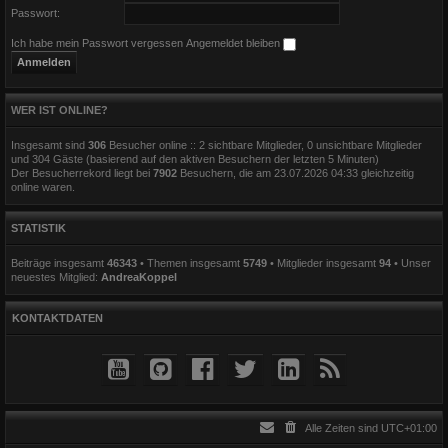
Passwort:
Ich habe mein Passwort vergessen
Angemeldet bleiben
WER IST ONLINE?
Insgesamt sind
306
Besucher online :: 2 sichtbare Mitglieder, 0 unsichtbare Mitglieder
und 304 Gäste (basierend auf den aktiven Besuchern der letzten 5 Minuten)
Der Besucherrekord liegt bei
7902
Besuchern, die am 23.07.2026 04:33 gleichzeitig
online waren.
STATISTIK
Beiträge insgesamt
46343
• Themen insgesamt
5749
• Mitglieder insgesamt
94
• Unser
neuestes Mitglied:
AndreaKoppel
KONTAKTDATEN
Alle Zeiten sind
UTC+01:00