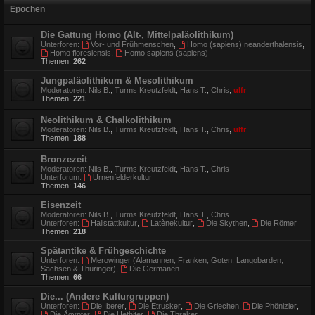
Epochen
Die Gattung Homo (Alt-, Mittelpaläolithikum)
Unterforen:
Vor- und Frühmenschen
,
Homo (sapiens) neanderthalensis
,
Homo floresiensis
,
Homo sapiens (sapiens)
Themen:
262
Jungpaläolithikum & Mesolithikum
Moderatoren:
Nils B.
,
Turms Kreutzfeldt
,
Hans T.
,
Chris
,
ulfr
Themen:
221
Neolithikum & Chalkolithikum
Moderatoren:
Nils B.
,
Turms Kreutzfeldt
,
Hans T.
,
Chris
,
ulfr
Themen:
188
Bronzezeit
Moderatoren:
Nils B.
,
Turms Kreutzfeldt
,
Hans T.
,
Chris
Unterforum:
Urnenfelderkultur
Themen:
146
Eisenzeit
Moderatoren:
Nils B.
,
Turms Kreutzfeldt
,
Hans T.
,
Chris
Unterforen:
Hallstattkultur
,
Latènekultur
,
Die Skythen
,
Die Römer
Themen:
218
Spätantike & Frühgeschichte
Unterforen:
Merowinger (Alamannen, Franken, Goten, Langobarden,
Sachsen & Thüringer)
,
Die Germanen
Themen:
66
Die... (Andere Kulturgruppen)
Unterforen:
Die Iberer
,
Die Etrusker
,
Die Griechen
,
Die Phönizier
,
Die Ägypter
,
Die Hethiter
,
Die Thraker