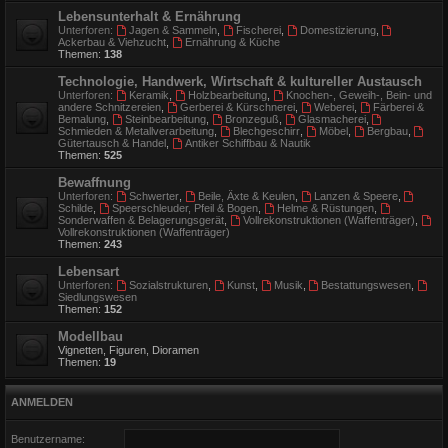
Lebensunterhalt & Ernährung
Unterforen:
Jagen & Sammeln
,
Fischerei
,
Domestizierung
,
Ackerbau & Viehzucht
,
Ernährung & Küche
Themen:
138
Technologie, Handwerk, Wirtschaft & kultureller Austausch
Unterforen:
Keramik
,
Holzbearbeitung
,
Knochen-, Geweih-, Bein- und
andere Schnitzereien
,
Gerberei & Kürschnerei
,
Weberei
,
Färberei &
Bemalung
,
Steinbearbeitung
,
Bronzeguß
,
Glasmacherei
,
Schmieden & Metallverarbeitung
,
Blechgeschirr
,
Möbel
,
Bergbau
,
Gütertausch & Handel
,
Antiker Schiffbau & Nautik
Themen:
525
Bewaffnung
Unterforen:
Schwerter
,
Beile, Äxte & Keulen
,
Lanzen & Speere
,
Schilde
,
Speerschleuder, Pfeil & Bogen
,
Helme & Rüstungen
,
Sonderwaffen & Belagerungsgerät
,
Vollrekonstruktionen (Waffenträger)
,
Vollrekonstruktionen (Waffenträger)
Themen:
243
Lebensart
Unterforen:
Sozialstrukturen
,
Kunst
,
Musik
,
Bestattungswesen
,
Siedlungswesen
Themen:
152
Modellbau
Vignetten, Figuren, Dioramen
Themen:
19
ANMELDEN
Benutzername: