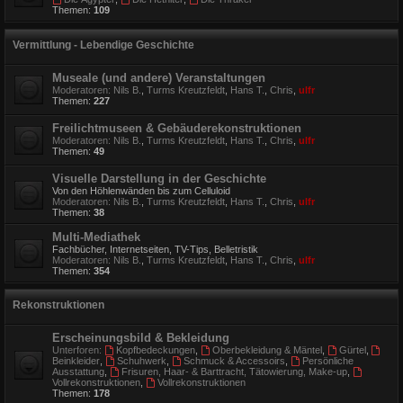
Themen:
109
Vermittlung - Lebendige Geschichte
Museale (und andere) Veranstaltungen
Moderatoren:
Nils B.
,
Turms Kreutzfeldt
,
Hans T.
,
Chris
,
ulfr
Themen:
227
Freilichtmuseen & Gebäuderekonstruktionen
Moderatoren:
Nils B.
,
Turms Kreutzfeldt
,
Hans T.
,
Chris
,
ulfr
Themen:
49
Visuelle Darstellung in der Geschichte
Von den Höhlenwänden bis zum Celluloid
Moderatoren:
Nils B.
,
Turms Kreutzfeldt
,
Hans T.
,
Chris
,
ulfr
Themen:
38
Multi-Mediathek
Fachbücher, Internetseiten, TV-Tips, Belletristik
Moderatoren:
Nils B.
,
Turms Kreutzfeldt
,
Hans T.
,
Chris
,
ulfr
Themen:
354
Rekonstruktionen
Erscheinungsbild & Bekleidung
Unterforen:
Kopfbedeckungen
,
Oberbekleidung & Mäntel
,
Gürtel
,
Beinkleider
,
Schuhwerk
,
Schmuck & Accessoirs
,
Persönliche
Ausstattung
,
Frisuren, Haar- & Barttracht, Tätowierung, Make-up
,
Vollrekonstruktionen
,
Vollrekonstruktionen
Themen:
178