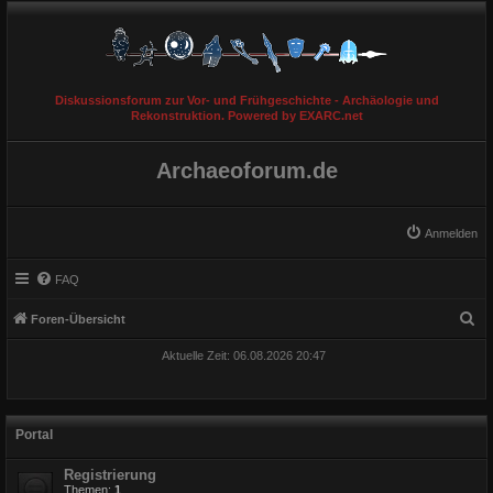
Diskussionsforum zur Vor- und Frühgeschichte - Archäologie und
Rekonstruktion. Powered by EXARC.net
Archaeoforum.de
Anmelden
FAQ
S
Foren-Übersicht
u
Aktuelle Zeit: 06.08.2026 20:47
c
h
e
Portal
Registrierung
Themen:
1