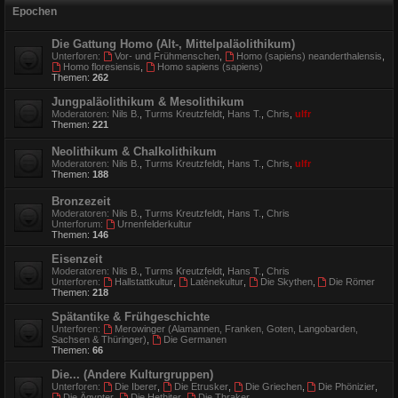
Epochen
Die Gattung Homo (Alt-, Mittelpaläolithikum)
Unterforen:
Vor- und Frühmenschen
,
Homo (sapiens) neanderthalensis
,
Homo floresiensis
,
Homo sapiens (sapiens)
Themen:
262
Jungpaläolithikum & Mesolithikum
Moderatoren:
Nils B.
,
Turms Kreutzfeldt
,
Hans T.
,
Chris
,
ulfr
Themen:
221
Neolithikum & Chalkolithikum
Moderatoren:
Nils B.
,
Turms Kreutzfeldt
,
Hans T.
,
Chris
,
ulfr
Themen:
188
Bronzezeit
Moderatoren:
Nils B.
,
Turms Kreutzfeldt
,
Hans T.
,
Chris
Unterforum:
Urnenfelderkultur
Themen:
146
Eisenzeit
Moderatoren:
Nils B.
,
Turms Kreutzfeldt
,
Hans T.
,
Chris
Unterforen:
Hallstattkultur
,
Latènekultur
,
Die Skythen
,
Die Römer
Themen:
218
Spätantike & Frühgeschichte
Unterforen:
Merowinger (Alamannen, Franken, Goten, Langobarden,
Sachsen & Thüringer)
,
Die Germanen
Themen:
66
Die... (Andere Kulturgruppen)
Unterforen:
Die Iberer
,
Die Etrusker
,
Die Griechen
,
Die Phönizier
,
Die Ägypter
,
Die Hethiter
,
Die Thraker