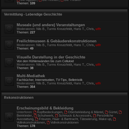
Themen:
109
Vermittlung - Lebendige Geschichte
Museale (und andere) Veranstaltungen
Moderatoren:
Nils B.
,
Turms Kreutzfeldt
,
Hans T.
,
Chris
,
ulfr
Themen:
227
Freilichtmuseen & Gebäuderekonstruktionen
Moderatoren:
Nils B.
,
Turms Kreutzfeldt
,
Hans T.
,
Chris
,
ulfr
Themen:
49
Visuelle Darstellung in der Geschichte
Von den Höhlenwänden bis zum Celluloid
Moderatoren:
Nils B.
,
Turms Kreutzfeldt
,
Hans T.
,
Chris
,
ulfr
Themen:
38
Multi-Mediathek
Fachbücher, Internetseiten, TV-Tips, Belletristik
Moderatoren:
Nils B.
,
Turms Kreutzfeldt
,
Hans T.
,
Chris
,
ulfr
Themen:
354
Rekonstruktionen
Erscheinungsbild & Bekleidung
Unterforen:
Kopfbedeckungen
,
Oberbekleidung & Mäntel
,
Gürtel
,
Beinkleider
,
Schuhwerk
,
Schmuck & Accessoirs
,
Persönliche
Ausstattung
,
Frisuren, Haar- & Barttracht, Tätowierung, Make-up
,
Vollrekonstruktionen
,
Vollrekonstruktionen
Themen:
178