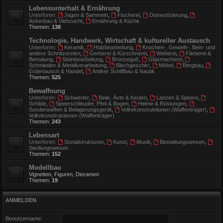
Lebensunterhalt & Ernährung
Unterforen:
Jagen & Sammeln
,
Fischerei
,
Domestizierung
,
Ackerbau & Viehzucht
,
Ernährung & Küche
Themen:
138
Technologie, Handwerk, Wirtschaft & kultureller Austausch
Unterforen:
Keramik
,
Holzbearbeitung
,
Knochen-, Geweih-, Bein- und
andere Schnitzereien
,
Gerberei & Kürschnerei
,
Weberei
,
Färberei &
Bemalung
,
Steinbearbeitung
,
Bronzeguß
,
Glasmacherei
,
Schmieden & Metallverarbeitung
,
Blechgeschirr
,
Möbel
,
Bergbau
,
Gütertausch & Handel
,
Antiker Schiffbau & Nautik
Themen:
525
Bewaffnung
Unterforen:
Schwerter
,
Beile, Äxte & Keulen
,
Lanzen & Speere
,
Schilde
,
Speerschleuder, Pfeil & Bogen
,
Helme & Rüstungen
,
Sonderwaffen & Belagerungsgerät
,
Vollrekonstruktionen (Waffenträger)
,
Vollrekonstruktionen (Waffenträger)
Themen:
243
Lebensart
Unterforen:
Sozialstrukturen
,
Kunst
,
Musik
,
Bestattungswesen
,
Siedlungswesen
Themen:
152
Modellbau
Vignetten, Figuren, Dioramen
Themen:
19
ANMELDEN
Benutzername: