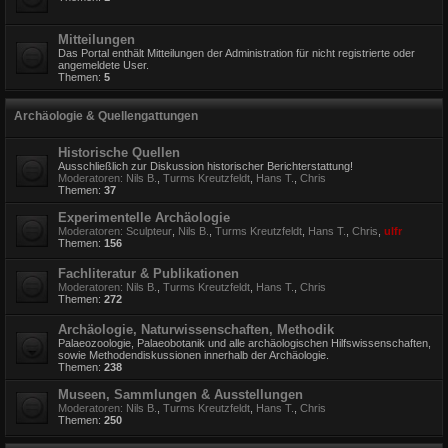
Mitteilungen
Das Portal enthält Mitteilungen der Administration für nicht registrierte oder
angemeldete User.
Themen:
5
Archäologie & Quellengattungen
Historische Quellen
Ausschließlich zur Diskussion historischer Berichterstattung!
Moderatoren:
Nils B.
,
Turms Kreutzfeldt
,
Hans T.
,
Chris
Themen:
37
Experimentelle Archäologie
Moderatoren:
Sculpteur
,
Nils B.
,
Turms Kreutzfeldt
,
Hans T.
,
Chris
,
ulfr
Themen:
156
Fachliteratur & Publikationen
Moderatoren:
Nils B.
,
Turms Kreutzfeldt
,
Hans T.
,
Chris
Themen:
272
Archäologie, Naturwissenschaften, Methodik
Palaeozoologie, Palaeobotanik und alle archäologischen Hilfswissenschaften,
sowie Methodendiskussionen innerhalb der Archäologie.
Themen:
238
Museen, Sammlungen & Ausstellungen
Moderatoren:
Nils B.
,
Turms Kreutzfeldt
,
Hans T.
,
Chris
Themen:
250