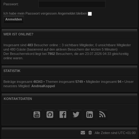
Passwort:
Ich habe mein Passwort vergessen
Angemeldet bleiben
WER IST ONLINE?
Insgesamt sind
483
Besucher online :: 3 sichtbare Mitglieder, 0 unsichtbare Mitglieder
und 480 Gäste (basierend auf den aktiven Besuchern der letzten 5 Minuten)
Der Besucherrekord liegt bei
7902
Besuchern, die am 23.07.2026 04:33 gleichzeitig
online waren.
STATISTIK
Beiträge insgesamt
46343
• Themen insgesamt
5749
• Mitglieder insgesamt
94
• Unser
neuestes Mitglied:
AndreaKoppel
KONTAKTDATEN
Alle Zeiten sind
UTC+01:00