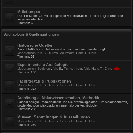
Mitteilungen
Das Portal enthält Mitteilungen der Administration für nicht registrierte oder
angemeldete User.
Themen:
5
Archäologie & Quellengattungen
Historische Quellen
Ausschließlich zur Diskussion historischer Berichterstattung!
Moderatoren:
Nils B.
,
Turms Kreutzfeldt
,
Hans T.
,
Chris
Themen:
37
Experimentelle Archäologie
Moderatoren:
Sculpteur
,
Nils B.
,
Turms Kreutzfeldt
,
Hans T.
,
Chris
,
ulfr
Themen:
156
Fachliteratur & Publikationen
Moderatoren:
Nils B.
,
Turms Kreutzfeldt
,
Hans T.
,
Chris
Themen:
272
Archäologie, Naturwissenschaften, Methodik
Palaeozoologie, Palaeobotanik und alle archäologischen Hilfswissenschaften,
sowie Methodendiskussionen innerhalb der Archäologie.
Themen:
238
Museen, Sammlungen & Ausstellungen
Moderatoren:
Nils B.
,
Turms Kreutzfeldt
,
Hans T.
,
Chris
Themen:
250