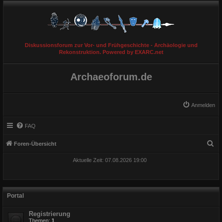
Diskussionsforum zur Vor- und Frühgeschichte - Archäologie und
Rekonstruktion. Powered by EXARC.net
Archaeoforum.de
Anmelden
FAQ
S
Foren-Übersicht
u
Aktuelle Zeit: 07.08.2026 19:00
c
h
e
Portal
Registrierung
Themen:
1