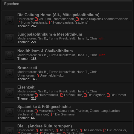
Epochen
Die Gattung Homo (Alt-, Mittelpaläolithikum)
Unterforen:
Vor- und Frühmenschen
,
Homo (sapiens) neanderthalensis
,
Homo floresiensis
,
Homo sapiens (sapiens)
Themen:
262
Jungpaläolithikum & Mesolithikum
Moderatoren:
Nils B.
,
Turms Kreutzfeldt
,
Hans T.
,
Chris
,
ulfr
Themen:
221
Neolithikum & Chalkolithikum
Moderatoren:
Nils B.
,
Turms Kreutzfeldt
,
Hans T.
,
Chris
,
ulfr
Themen:
188
Bronzezeit
Moderatoren:
Nils B.
,
Turms Kreutzfeldt
,
Hans T.
,
Chris
Unterforum:
Urnenfelderkultur
Themen:
146
Eisenzeit
Moderatoren:
Nils B.
,
Turms Kreutzfeldt
,
Hans T.
,
Chris
Unterforen:
Hallstattkultur
,
Latènekultur
,
Die Skythen
,
Die Römer
Themen:
218
Spätantike & Frühgeschichte
Unterforen:
Merowinger (Alamannen, Franken, Goten, Langobarden,
Sachsen & Thüringer)
,
Die Germanen
Themen:
66
Die... (Andere Kulturgruppen)
Unterforen:
Die Iberer
,
Die Etrusker
,
Die Griechen
,
Die Phönizier
,
Die Ägypter
,
Die Hethiter
,
Die Thraker