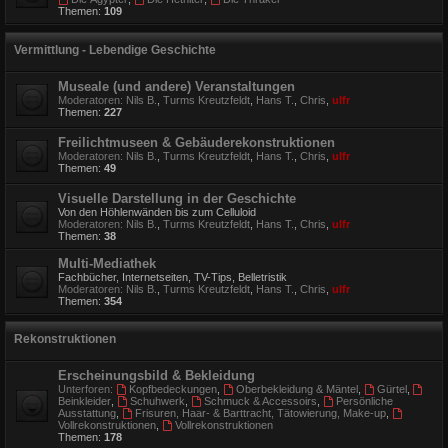
Themen:
109
Vermittlung - Lebendige Geschichte
Museale (und andere) Veranstaltungen
Moderatoren:
Nils B.
,
Turms Kreutzfeldt
,
Hans T.
,
Chris
,
ulfr
Themen:
227
Freilichtmuseen & Gebäuderekonstruktionen
Moderatoren:
Nils B.
,
Turms Kreutzfeldt
,
Hans T.
,
Chris
,
ulfr
Themen:
49
Visuelle Darstellung in der Geschichte
Von den Höhlenwänden bis zum Celluloid
Moderatoren:
Nils B.
,
Turms Kreutzfeldt
,
Hans T.
,
Chris
,
ulfr
Themen:
38
Multi-Mediathek
Fachbücher, Internetseiten, TV-Tips, Belletristik
Moderatoren:
Nils B.
,
Turms Kreutzfeldt
,
Hans T.
,
Chris
,
ulfr
Themen:
354
Rekonstruktionen
Erscheinungsbild & Bekleidung
Unterforen:
Kopfbedeckungen
,
Oberbekleidung & Mäntel
,
Gürtel
,
Beinkleider
,
Schuhwerk
,
Schmuck & Accessoirs
,
Persönliche
Ausstattung
,
Frisuren, Haar- & Barttracht, Tätowierung, Make-up
,
Vollrekonstruktionen
,
Vollrekonstruktionen
Themen:
178