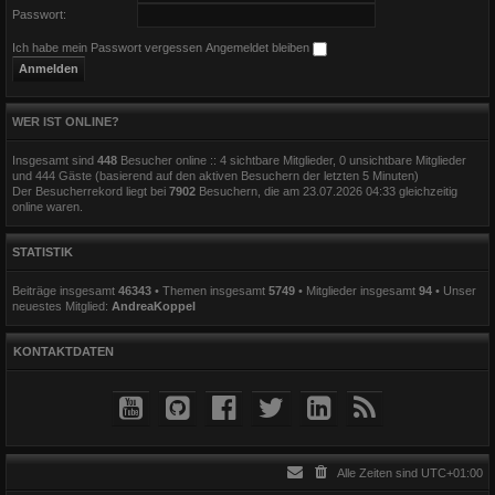
Passwort:
Ich habe mein Passwort vergessen
Angemeldet bleiben
WER IST ONLINE?
Insgesamt sind
448
Besucher online :: 4 sichtbare Mitglieder, 0 unsichtbare Mitglieder
und 444 Gäste (basierend auf den aktiven Besuchern der letzten 5 Minuten)
Der Besucherrekord liegt bei
7902
Besuchern, die am 23.07.2026 04:33 gleichzeitig
online waren.
STATISTIK
Beiträge insgesamt
46343
• Themen insgesamt
5749
• Mitglieder insgesamt
94
• Unser
neuestes Mitglied:
AndreaKoppel
KONTAKTDATEN
Alle Zeiten sind
UTC+01:00