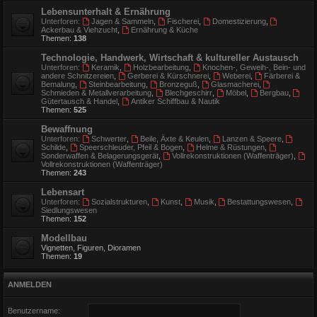
Lebensunterhalt & Ernährung
Unterforen:
Jagen & Sammeln
,
Fischerei
,
Domestizierung
,
Ackerbau & Viehzucht
,
Ernährung & Küche
Themen:
138
Technologie, Handwerk, Wirtschaft & kultureller Austausch
Unterforen:
Keramik
,
Holzbearbeitung
,
Knochen-, Geweih-, Bein- und
andere Schnitzereien
,
Gerberei & Kürschnerei
,
Weberei
,
Färberei &
Bemalung
,
Steinbearbeitung
,
Bronzeguß
,
Glasmacherei
,
Schmieden & Metallverarbeitung
,
Blechgeschirr
,
Möbel
,
Bergbau
,
Gütertausch & Handel
,
Antiker Schiffbau & Nautik
Themen:
525
Bewaffnung
Unterforen:
Schwerter
,
Beile, Äxte & Keulen
,
Lanzen & Speere
,
Schilde
,
Speerschleuder, Pfeil & Bogen
,
Helme & Rüstungen
,
Sonderwaffen & Belagerungsgerät
,
Vollrekonstruktionen (Waffenträger)
,
Vollrekonstruktionen (Waffenträger)
Themen:
243
Lebensart
Unterforen:
Sozialstrukturen
,
Kunst
,
Musik
,
Bestattungswesen
,
Siedlungswesen
Themen:
152
Modellbau
Vignetten, Figuren, Dioramen
Themen:
19
ANMELDEN
Benutzername: