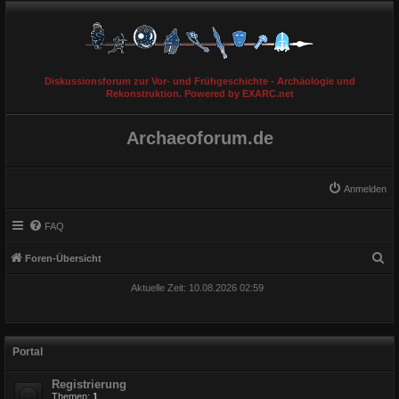
Diskussionsforum zur Vor- und Frühgeschichte - Archäologie und
Rekonstruktion. Powered by EXARC.net
Archaeoforum.de
Anmelden
FAQ
S
Foren-Übersicht
u
Aktuelle Zeit: 10.08.2026 02:59
c
h
e
Portal
Registrierung
Themen:
1