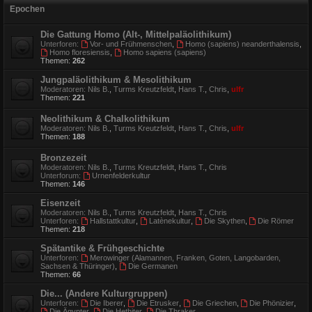
Epochen
Die Gattung Homo (Alt-, Mittelpaläolithikum)
Unterforen:
Vor- und Frühmenschen
,
Homo (sapiens) neanderthalensis
,
Homo floresiensis
,
Homo sapiens (sapiens)
Themen:
262
Jungpaläolithikum & Mesolithikum
Moderatoren:
Nils B.
,
Turms Kreutzfeldt
,
Hans T.
,
Chris
,
ulfr
Themen:
221
Neolithikum & Chalkolithikum
Moderatoren:
Nils B.
,
Turms Kreutzfeldt
,
Hans T.
,
Chris
,
ulfr
Themen:
188
Bronzezeit
Moderatoren:
Nils B.
,
Turms Kreutzfeldt
,
Hans T.
,
Chris
Unterforum:
Urnenfelderkultur
Themen:
146
Eisenzeit
Moderatoren:
Nils B.
,
Turms Kreutzfeldt
,
Hans T.
,
Chris
Unterforen:
Hallstattkultur
,
Latènekultur
,
Die Skythen
,
Die Römer
Themen:
218
Spätantike & Frühgeschichte
Unterforen:
Merowinger (Alamannen, Franken, Goten, Langobarden,
Sachsen & Thüringer)
,
Die Germanen
Themen:
66
Die... (Andere Kulturgruppen)
Unterforen:
Die Iberer
,
Die Etrusker
,
Die Griechen
,
Die Phönizier
,
Die Ägypter
,
Die Hethiter
,
Die Thraker