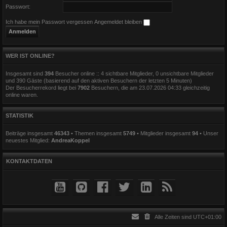
Passwort:
Ich habe mein Passwort vergessen
Angemeldet bleiben
WER IST ONLINE?
Insgesamt sind
394
Besucher online :: 4 sichtbare Mitglieder, 0 unsichtbare Mitglieder
und 390 Gäste (basierend auf den aktiven Besuchern der letzten 5 Minuten)
Der Besucherrekord liegt bei
7902
Besuchern, die am 23.07.2026 04:33 gleichzeitig
online waren.
STATISTIK
Beiträge insgesamt
46343
• Themen insgesamt
5749
• Mitglieder insgesamt
94
• Unser
neuestes Mitglied:
AndreaKoppel
KONTAKTDATEN
Alle Zeiten sind
UTC+01:00