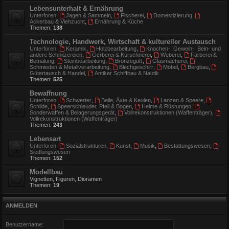
Lebensunterhalt & Ernährung
Unterforen:
Jagen & Sammeln
,
Fischerei
,
Domestizierung
,
Ackerbau & Viehzucht
,
Ernährung & Küche
Themen:
138
Technologie, Handwerk, Wirtschaft & kultureller Austausch
Unterforen:
Keramik
,
Holzbearbeitung
,
Knochen-, Geweih-, Bein- und
andere Schnitzereien
,
Gerberei & Kürschnerei
,
Weberei
,
Färberei &
Bemalung
,
Steinbearbeitung
,
Bronzeguß
,
Glasmacherei
,
Schmieden & Metallverarbeitung
,
Blechgeschirr
,
Möbel
,
Bergbau
,
Gütertausch & Handel
,
Antiker Schiffbau & Nautik
Themen:
525
Bewaffnung
Unterforen:
Schwerter
,
Beile, Äxte & Keulen
,
Lanzen & Speere
,
Schilde
,
Speerschleuder, Pfeil & Bogen
,
Helme & Rüstungen
,
Sonderwaffen & Belagerungsgerät
,
Vollrekonstruktionen (Waffenträger)
,
Vollrekonstruktionen (Waffenträger)
Themen:
243
Lebensart
Unterforen:
Sozialstrukturen
,
Kunst
,
Musik
,
Bestattungswesen
,
Siedlungswesen
Themen:
152
Modellbau
Vignetten, Figuren, Dioramen
Themen:
19
ANMELDEN
Benutzername: