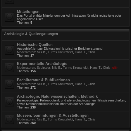
Mitteilungen
Das Portal enthält Mitteilungen der Administration für nicht registrierte oder
angemeldete User.
Themen:
5
Archäologie & Quellengattungen
Historische Quellen
Ausschließlich zur Diskussion historischer Berichterstattung!
Moderatoren:
Nils B.
,
Turms Kreutzfeldt
,
Hans T.
,
Chris
Themen:
37
Experimentelle Archäologie
Moderatoren:
Sculpteur
,
Nils B.
,
Turms Kreutzfeldt
,
Hans T.
,
Chris
,
ulfr
Themen:
156
Fachliteratur & Publikationen
Moderatoren:
Nils B.
,
Turms Kreutzfeldt
,
Hans T.
,
Chris
Themen:
272
Archäologie, Naturwissenschaften, Methodik
Palaeozoologie, Palaeobotanik und alle archäologischen Hilfswissenschaften,
sowie Methodendiskussionen innerhalb der Archäologie.
Themen:
238
Museen, Sammlungen & Ausstellungen
Moderatoren:
Nils B.
,
Turms Kreutzfeldt
,
Hans T.
,
Chris
Themen:
250