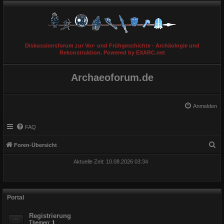
Diskussionsforum zur Vor- und Frühgeschichte - Archäologie und
Rekonstruktion. Powered by EXARC.net
Archaeoforum.de
Anmelden
FAQ
S
Foren-Übersicht
u
Aktuelle Zeit: 10.08.2026 03:34
c
h
e
Portal
Registrierung
Themen:
1