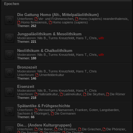
Epochen
Die Gattung Homo (Alt-, Mittelpaläolithikum)
Unterforen:
Vor- und Frühmenschen
,
Homo (sapiens) neanderthalensis
,
Homo floresiensis
,
Homo sapiens (sapiens)
Themen:
262
Jungpaläolithikum & Mesolithikum
Moderatoren:
Nils B.
,
Turms Kreutzfeldt
,
Hans T.
,
Chris
,
ulfr
Themen:
221
Neolithikum & Chalkolithikum
Moderatoren:
Nils B.
,
Turms Kreutzfeldt
,
Hans T.
,
Chris
,
ulfr
Themen:
188
Bronzezeit
Moderatoren:
Nils B.
,
Turms Kreutzfeldt
,
Hans T.
,
Chris
Unterforum:
Urnenfelderkultur
Themen:
146
Eisenzeit
Moderatoren:
Nils B.
,
Turms Kreutzfeldt
,
Hans T.
,
Chris
Unterforen:
Hallstattkultur
,
Latènekultur
,
Die Skythen
,
Die Römer
Themen:
218
Spätantike & Frühgeschichte
Unterforen:
Merowinger (Alamannen, Franken, Goten, Langobarden,
Sachsen & Thüringer)
,
Die Germanen
Themen:
66
Die... (Andere Kulturgruppen)
Unterforen:
Die Iberer
,
Die Etrusker
,
Die Griechen
,
Die Phönizier
,
Die Ägypter
,
Die Hethiter
,
Die Thraker