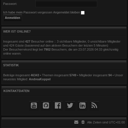
Passwort:
Ich habe mein Passwort vergessen
Angemeldet bleiben
WER IST ONLINE?
Insgesamt sind
427
Besucher online :: 3 sichtbare Mitglieder, 0 unsichtbare Mitglieder
und 424 Gäste (basierend auf den aktiven Besuchern der letzten 5 Minuten)
Der Besucherrekord liegt bei
7902
Besuchern, die am 23.07.2026 04:33 gleichzeitig
online waren.
STATISTIK
Beiträge insgesamt
46343
• Themen insgesamt
5749
• Mitglieder insgesamt
94
• Unser
neuestes Mitglied:
AndreaKoppel
KONTAKTDATEN
Alle Zeiten sind
UTC+01:00