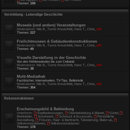
Themen:
109
Vermittlung - Lebendige Geschichte
Museale (und andere) Veranstaltungen
Moderatoren:
Nils B.
,
Turms Kreutzfeldt
,
Hans T.
,
Chris
,
ulfr
Themen:
227
Freilichtmuseen & Gebäuderekonstruktionen
Moderatoren:
Nils B.
,
Turms Kreutzfeldt
,
Hans T.
,
Chris
,
ulfr
Themen:
49
Visuelle Darstellung in der Geschichte
Von den Höhlenwänden bis zum Celluloid
Moderatoren:
Nils B.
,
Turms Kreutzfeldt
,
Hans T.
,
Chris
,
ulfr
Themen:
38
Multi-Mediathek
Fachbücher, Internetseiten, TV-Tips, Belletristik
Moderatoren:
Nils B.
,
Turms Kreutzfeldt
,
Hans T.
,
Chris
,
ulfr
Themen:
354
Rekonstruktionen
Erscheinungsbild & Bekleidung
Unterforen:
Kopfbedeckungen
,
Oberbekleidung & Mäntel
,
Gürtel
,
Beinkleider
,
Schuhwerk
,
Schmuck & Accessoirs
,
Persönliche
Ausstattung
,
Frisuren, Haar- & Barttracht, Tätowierung, Make-up
,
Vollrekonstruktionen
,
Vollrekonstruktionen
Themen:
178