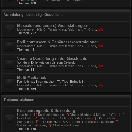
Themen:
109
Vermittlung - Lebendige Geschichte
Museale (und andere) Veranstaltungen
Moderatoren:
Nils B.
,
Turms Kreutzfeldt
,
Hans T.
,
Chris
,
ulfr
Themen:
227
Freilichtmuseen & Gebäuderekonstruktionen
Moderatoren:
Nils B.
,
Turms Kreutzfeldt
,
Hans T.
,
Chris
,
ulfr
Themen:
49
Visuelle Darstellung in der Geschichte
Von den Höhlenwänden bis zum Celluloid
Moderatoren:
Nils B.
,
Turms Kreutzfeldt
,
Hans T.
,
Chris
,
ulfr
Themen:
38
Multi-Mediathek
Fachbücher, Internetseiten, TV-Tips, Belletristik
Moderatoren:
Nils B.
,
Turms Kreutzfeldt
,
Hans T.
,
Chris
,
ulfr
Themen:
354
Rekonstruktionen
Erscheinungsbild & Bekleidung
Unterforen:
Kopfbedeckungen
,
Oberbekleidung & Mäntel
,
Gürtel
,
Beinkleider
,
Schuhwerk
,
Schmuck & Accessoirs
,
Persönliche
Ausstattung
,
Frisuren, Haar- & Barttracht, Tätowierung, Make-up
,
Vollrekonstruktionen
,
Vollrekonstruktionen
Themen:
178