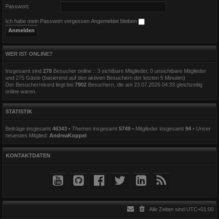
Passwort:
Ich habe mein Passwort vergessen
Angemeldet bleiben
WER IST ONLINE?
Insgesamt sind
278
Besucher online :: 3 sichtbare Mitglieder, 0 unsichtbare Mitglieder
und 275 Gäste (basierend auf den aktiven Besuchern der letzten 5 Minuten)
Der Besucherrekord liegt bei
7902
Besuchern, die am 23.07.2026 04:33 gleichzeitig
online waren.
STATISTIK
Beiträge insgesamt
46343
• Themen insgesamt
5749
• Mitglieder insgesamt
94
• Unser
neuestes Mitglied:
AndreaKoppel
KONTAKTDATEN
Alle Zeiten sind
UTC+01:00