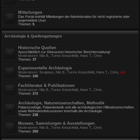
Mitteilungen
Das Portal enthält Mitteilungen der Administration für nicht registrierte oder
angemeldete User.
Themen:
5
Archäologie & Quellengattungen
Historische Quellen
Ausschließlich zur Diskussion historischer Berichterstattung!
Moderatoren:
Nils B.
,
Turms Kreutzfeldt
,
Hans T.
,
Chris
Themen:
37
Experimentelle Archäologie
Moderatoren:
Sculpteur
,
Nils B.
,
Turms Kreutzfeldt
,
Hans T.
,
Chris
,
ulfr
Themen:
156
Fachliteratur & Publikationen
Moderatoren:
Nils B.
,
Turms Kreutzfeldt
,
Hans T.
,
Chris
Themen:
272
Archäologie, Naturwissenschaften, Methodik
Palaeozoologie, Palaeobotanik und alle archäologischen Hilfswissenschaften,
sowie Methodendiskussionen innerhalb der Archäologie.
Themen:
238
Museen, Sammlungen & Ausstellungen
Moderatoren:
Nils B.
,
Turms Kreutzfeldt
,
Hans T.
,
Chris
Themen:
250