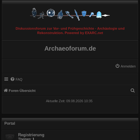
Diskussionsforum zur Vor- und Frühgeschichte - Archäologie und
Rekonstruktion. Powered by EXARC.net
Archaeoforum.de
Anmelden
FAQ
S
Foren-Übersicht
u
Aktuelle Zeit: 09.08.2026 10:35
c
h
e
Portal
Registrierung
Themen:
1