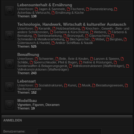
Lebensunterhalt & Ernährung
Unterforen:
Jagen & Sammeln
,
Fischerei
,
Domestizierung
,
Ackerbau & Viehzucht
,
Ernährung & Küche
Themen:
138
Technologie, Handwerk, Wirtschaft & kultureller Austausch
Unterforen:
Keramik
,
Holzbearbeitung
,
Knochen-, Geweih-, Bein- und
andere Schnitzereien
,
Gerberei & Kürschnerei
,
Weberei
,
Färberei &
Bemalung
,
Steinbearbeitung
,
Bronzeguß
,
Glasmacherei
,
Schmieden & Metallverarbeitung
,
Blechgeschirr
,
Möbel
,
Bergbau
,
Gütertausch & Handel
,
Antiker Schiffbau & Nautik
Themen:
525
Bewaffnung
Unterforen:
Schwerter
,
Beile, Äxte & Keulen
,
Lanzen & Speere
,
Schilde
,
Speerschleuder, Pfeil & Bogen
,
Helme & Rüstungen
,
Sonderwaffen & Belagerungsgerät
,
Vollrekonstruktionen (Waffenträger)
,
Vollrekonstruktionen (Waffenträger)
Themen:
243
Lebensart
Unterforen:
Sozialstrukturen
,
Kunst
,
Musik
,
Bestattungswesen
,
Siedlungswesen
Themen:
152
Modellbau
Vignetten, Figuren, Dioramen
Themen:
19
ANMELDEN
Benutzername: