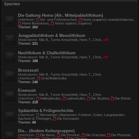
Epochen
Die Gattung Homo (Alt-, Mittelpaläolithikum)
Unterforen:
Vor- und Frühmenschen
,
Homo (sapiens) neanderthalensis
,
Homo floresiensis
,
Homo sapiens (sapiens)
Themen:
262
Jungpaläolithikum & Mesolithikum
Moderatoren:
Nils B.
,
Turms Kreutzfeldt
,
Hans T.
,
Chris
,
ulfr
Themen:
221
Neolithikum & Chalkolithikum
Moderatoren:
Nils B.
,
Turms Kreutzfeldt
,
Hans T.
,
Chris
,
ulfr
Themen:
188
Bronzezeit
Moderatoren:
Nils B.
,
Turms Kreutzfeldt
,
Hans T.
,
Chris
Unterforum:
Urnenfelderkultur
Themen:
146
Eisenzeit
Moderatoren:
Nils B.
,
Turms Kreutzfeldt
,
Hans T.
,
Chris
Unterforen:
Hallstattkultur
,
Latènekultur
,
Die Skythen
,
Die Römer
Themen:
218
Spätantike & Frühgeschichte
Unterforen:
Merowinger (Alamannen, Franken, Goten, Langobarden,
Sachsen & Thüringer)
,
Die Germanen
Themen:
66
Die... (Andere Kulturgruppen)
Unterforen:
Die Iberer
,
Die Etrusker
,
Die Griechen
,
Die Phönizier
,
Die Ägypter
,
Die Hethiter
,
Die Thraker