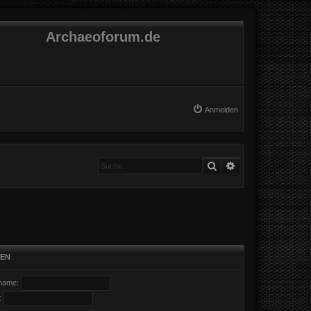
Archaeoforum.de
Anmelden
Suche
Erweiterte Suche
EN
name:
: