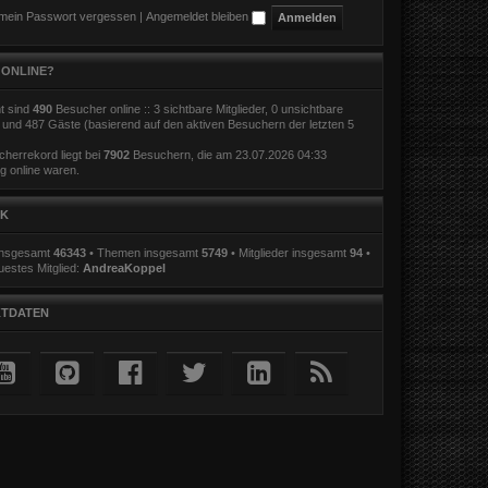
 mein Passwort vergessen
|
Angemeldet bleiben
 ONLINE?
t sind
490
Besucher online :: 3 sichtbare Mitglieder, 0 unsichtbare
r und 487 Gäste (basierend auf den aktiven Besuchern der letzten 5
herrekord liegt bei
7902
Besuchern, die am 23.07.2026 04:33
ig online waren.
IK
 insgesamt
46343
• Themen insgesamt
5749
• Mitglieder insgesamt
94
•
estes Mitglied:
AndreaKoppel
TDATEN