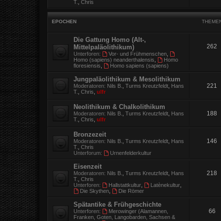
T.
,
Chris
EPOCHEN
THEME
Die Gattung Homo (Alt-,
262
Mittelpaläolithikum)
Unterforen:
Vor- und Frühmenschen
,
Homo (sapiens) neanderthalensis
,
Homo
floresiensis
,
Homo sapiens (sapiens)
Jungpaläolithikum & Mesolithikum
221
Moderatoren:
Nils B.
,
Turms Kreutzfeldt
,
Hans
T.
,
Chris
,
ulfr
Neolithikum & Chalkolithikum
188
Moderatoren:
Nils B.
,
Turms Kreutzfeldt
,
Hans
T.
,
Chris
,
ulfr
Bronzezeit
146
Moderatoren:
Nils B.
,
Turms Kreutzfeldt
,
Hans
T.
,
Chris
Unterforum:
Urnenfelderkultur
Eisenzeit
218
Moderatoren:
Nils B.
,
Turms Kreutzfeldt
,
Hans
T.
,
Chris
Unterforen:
Hallstattkultur
,
Latènekultur
,
Die Skythen
,
Die Römer
Spätantike & Frühgeschichte
66
Unterforen:
Merowinger (Alamannen,
Franken, Goten, Langobarden, Sachsen &