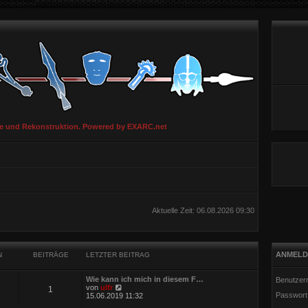
ie und Rekonstruktion. Powered by EXARC.net
Aktuelle Zeit: 06.08.2026 09:30
ANMELD
N
BEITRÄGE
LETZTER BEITRAG
Wie kann ich mich in diesem F…
Benutzer
N
von
ulfr
1
Passwort
e
15.06.2019 11:32
u