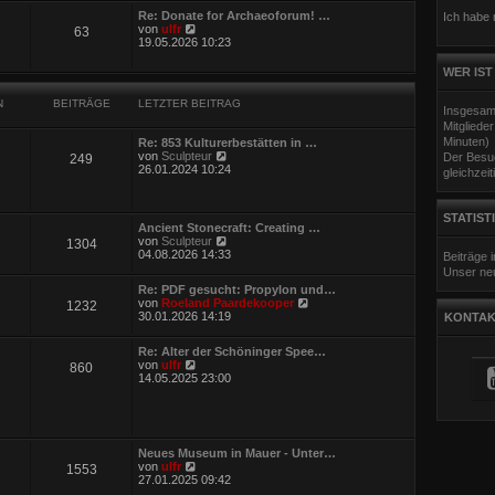
e
Re: Donate for Archaeoforum! …
Ich habe
s
N
von
ulfr
63
t
e
19.05.2026 10:23
e
u
r
e
WER IST
B
s
e
t
i
N
BEITRÄGE
LETZTER BEITRAG
e
Insgesam
t
r
r
Mitgliede
B
a
Minuten)
Re: 853 Kulturerbestätten in …
e
g
N
von
Sculpteur
Der Besuc
249
i
e
26.01.2024 10:24
gleichzeit
t
u
r
e
a
s
g
STATIST
t
Ancient Stonecraft: Creating …
e
N
von
Sculpteur
1304
r
e
04.08.2026 14:33
Beiträge
B
u
Unser neu
e
e
i
Re: PDF gesucht: Propylon und…
s
t
N
von
Roeland Paardekooper
1232
t
r
e
30.01.2026 14:19
KONTAK
e
a
u
r
g
e
B
Re: Alter der Schöninger Spee…
s
e
N
von
ulfr
860
t
i
e
14.05.2025 23:00
e
t
u
r
r
e
B
a
s
e
g
t
i
e
t
Neues Museum in Mauer - Unter…
r
r
N
von
ulfr
1553
B
a
e
27.01.2025 09:42
e
g
u