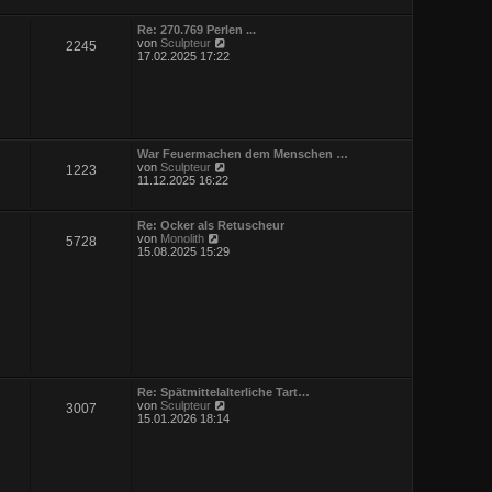
r
g
B
Re: 270.769 Perlen ...
e
N
von
Sculpteur
2245
i
e
17.02.2025 17:22
t
u
r
e
a
s
g
t
e
r
B
War Feuermachen dem Menschen …
e
N
von
Sculpteur
1223
i
e
11.12.2025 16:22
t
u
r
e
a
s
Re: Ocker als Retuscheur
g
t
N
von
Monolith
5728
e
e
15.08.2025 15:29
r
u
B
e
e
s
i
t
t
e
r
r
a
B
g
e
i
t
Re: Spätmittelalterliche Tart…
r
N
von
Sculpteur
3007
a
e
15.01.2026 18:14
g
u
e
s
t
e