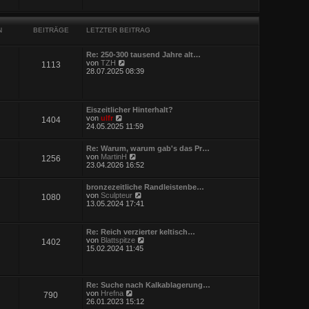
i
e
t
s
r
t
a
N
BEITRÄGE
LETZTER BEITRAG
e
g
r
B
Re: 250-300 tausend Jahre alt…
e
N
von
TZH
i
1113
e
28.07.2025 08:39
t
u
r
e
a
s
g
t
Eiszeitlicher Hinterhalt?
e
N
von
ulfr
1404
r
e
24.05.2025 11:59
B
u
e
e
i
Re: Warum, warum gab's das Pr…
s
t
N
von
MartinH
1256
t
r
e
23.04.2026 16:52
e
a
u
r
g
e
B
bronzezeitliche Randleistenbe…
s
e
N
von
Sculpteur
1080
t
i
e
13.05.2024 17:41
e
t
u
r
r
e
B
a
s
e
Re: Reich verzierter keltisch…
g
t
i
N
von
Blattspitze
1402
e
t
e
15.02.2024 11:45
r
r
u
B
a
e
e
g
s
i
t
Re: Suche nach Kalkablagerung…
t
e
N
von
Hrefna
r
790
r
e
26.01.2023 15:12
a
B