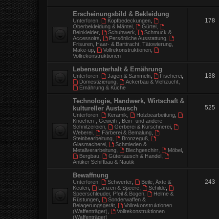
Erscheinungsbild & Bekleidung
178
Unterforen:
Kopfbedeckungen
,
Oberbekleidung & Mäntel
,
Gürtel
,
Beinkleider
,
Schuhwerk
,
Schmuck &
Accessoirs
,
Persönliche Ausstattung
,
Frisuren, Haar- & Barttracht, Tätowierung,
Make-up
,
Vollrekonstruktionen
,
Vollrekonstruktionen
Lebensunterhalt & Ernährung
138
Unterforen:
Jagen & Sammeln
,
Fischerei
,
Domestizierung
,
Ackerbau & Viehzucht
,
Ernährung & Küche
Technologie, Handwerk, Wirtschaft &
525
kultureller Austausch
Unterforen:
Keramik
,
Holzbearbeitung
,
Knochen-, Geweih-, Bein- und andere
Schnitzereien
,
Gerberei & Kürschnerei
,
Weberei
,
Färberei & Bemalung
,
Steinbearbeitung
,
Bronzeguß
,
Glasmacherei
,
Schmieden &
Metallverarbeitung
,
Blechgeschirr
,
Möbel
,
Bergbau
,
Gütertausch & Handel
,
Antiker Schiffbau & Nautik
Bewaffnung
243
Unterforen:
Schwerter
,
Beile, Äxte &
Keulen
,
Lanzen & Speere
,
Schilde
,
Speerschleuder, Pfeil & Bogen
,
Helme &
Rüstungen
,
Sonderwaffen &
Belagerungsgerät
,
Vollrekonstruktionen
(Waffenträger)
,
Vollrekonstruktionen
(Waffenträger)