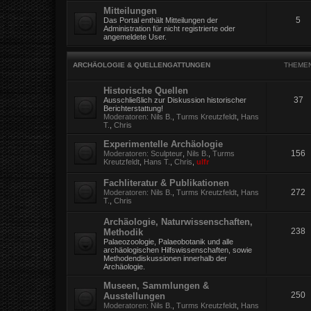
Mitteilungen
5
Das Portal enthält Mitteilungen der
Administration für nicht registrierte oder
angemeldete User.
ARCHÄOLOGIE & QUELLENGATTUNGEN
THEME
Historische Quellen
37
Ausschließlich zur Diskussion historischer
Berichterstattung!
Moderatoren:
Nils B.
,
Turms Kreutzfeldt
,
Hans
T.
,
Chris
Experimentelle Archäologie
156
Moderatoren:
Sculpteur
,
Nils B.
,
Turms
Kreutzfeldt
,
Hans T.
,
Chris
,
ulfr
Fachliteratur & Publikationen
272
Moderatoren:
Nils B.
,
Turms Kreutzfeldt
,
Hans
T.
,
Chris
Archäologie, Naturwissenschaften,
238
Methodik
Palaeozoologie, Palaeobotanik und alle
archäologischen Hilfswissenschaften, sowie
Methodendiskussionen innerhalb der
Archäologie.
Museen, Sammlungen &
250
Ausstellungen
Moderatoren:
Nils B.
,
Turms Kreutzfeldt
,
Hans