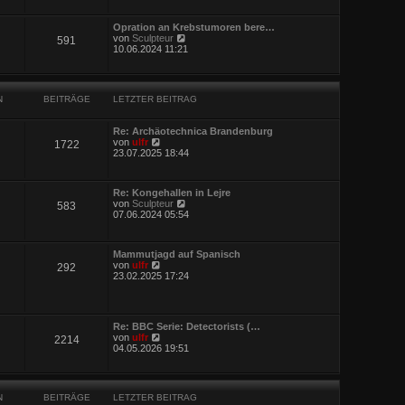
u
g
e
e
i
s
Opration an Krebstumoren bere…
t
t
N
von
Sculpteur
r
591
e
e
10.06.2024 11:21
a
r
u
g
B
e
e
s
i
t
t
N
BEITRÄGE
LETZTER BEITRAG
e
r
r
a
B
g
Re: Archäotechnica Brandenburg
e
N
von
ulfr
1722
i
e
23.07.2025 18:44
t
u
r
e
a
s
g
Re: Kongehallen in Lejre
t
N
von
Sculpteur
583
e
e
07.06.2024 05:54
r
u
B
e
e
s
i
Mammutjagd auf Spanisch
t
t
N
von
ulfr
292
e
r
e
23.02.2025 17:24
r
a
u
B
g
e
e
s
i
t
t
Re: BBC Serie: Detectorists (…
e
r
N
von
ulfr
2214
r
a
e
04.05.2026 19:51
B
g
u
e
e
i
s
t
t
r
N
BEITRÄGE
LETZTER BEITRAG
e
a