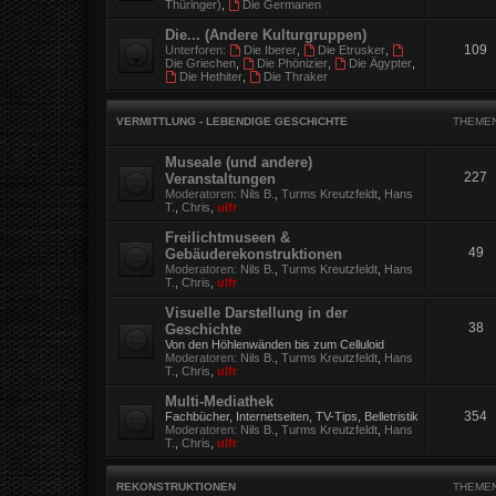
Thüringer)
,
Die Germanen
Die... (Andere Kulturgruppen)
109
Unterforen:
Die Iberer
,
Die Etrusker
,
Die Griechen
,
Die Phönizier
,
Die Ägypter
,
Die Hethiter
,
Die Thraker
VERMITTLUNG - LEBENDIGE GESCHICHTE
THEME
Museale (und andere)
227
Veranstaltungen
Moderatoren:
Nils B.
,
Turms Kreutzfeldt
,
Hans
T.
,
Chris
,
ulfr
Freilichtmuseen &
49
Gebäuderekonstruktionen
Moderatoren:
Nils B.
,
Turms Kreutzfeldt
,
Hans
T.
,
Chris
,
ulfr
Visuelle Darstellung in der
38
Geschichte
Von den Höhlenwänden bis zum Celluloid
Moderatoren:
Nils B.
,
Turms Kreutzfeldt
,
Hans
T.
,
Chris
,
ulfr
Multi-Mediathek
354
Fachbücher, Internetseiten, TV-Tips, Belletristik
Moderatoren:
Nils B.
,
Turms Kreutzfeldt
,
Hans
T.
,
Chris
,
ulfr
REKONSTRUKTIONEN
THEME