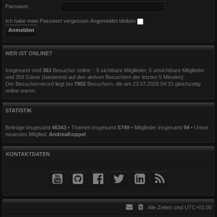
Passwort:
Ich habe mein Passwort vergessen
Angemeldet bleiben
WER IST ONLINE?
Insgesamt sind
363
Besucher online :: 5 sichtbare Mitglieder, 0 unsichtbare Mitglieder
und 358 Gäste (basierend auf den aktiven Besuchern der letzten 5 Minuten)
Der Besucherrekord liegt bei
7902
Besuchern, die am 23.07.2026 04:33 gleichzeitig
online waren.
STATISTIK
Beiträge insgesamt
46343
• Themen insgesamt
5749
• Mitglieder insgesamt
94
• Unser
neuestes Mitglied:
AndreaKoppel
KONTAKTDATEN
Alle Zeiten sind
UTC+01:00