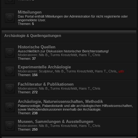
Mitteilungen
Das Portal enthält Mitteilungen der Administration für nicht registrierte oder
angemeldete User.
Themen:
5
Archäologie & Quellengattungen
Historische Quellen
Ausschließlich zur Diskussion historischer Berichterstattung!
Moderatoren:
Nils B.
,
Turms Kreutzfeldt
,
Hans T.
,
Chris
Themen:
37
Experimentelle Archäologie
Moderatoren:
Sculpteur
,
Nils B.
,
Turms Kreutzfeldt
,
Hans T.
,
Chris
,
ulfr
Themen:
156
Fachliteratur & Publikationen
Moderatoren:
Nils B.
,
Turms Kreutzfeldt
,
Hans T.
,
Chris
Themen:
272
Archäologie, Naturwissenschaften, Methodik
Palaeozoologie, Palaeobotanik und alle archäologischen Hilfswissenschaften,
sowie Methodendiskussionen innerhalb der Archäologie.
Themen:
238
Museen, Sammlungen & Ausstellungen
Moderatoren:
Nils B.
,
Turms Kreutzfeldt
,
Hans T.
,
Chris
Themen:
250