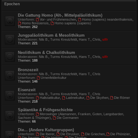
Epochen
Die Gattung Homo (Alt-, Mittelpaläolithikum)
Unterforen:
Vor- und Frühmenschen
,
Homo (sapiens) neanderthalensis
,
Homo floresiensis
,
Homo sapiens (sapiens)
Themen:
262
Jungpaläolithikum & Mesolithikum
Moderatoren:
Nils B.
,
Turms Kreutzfeldt
,
Hans T.
,
Chris
,
ulfr
Themen:
221
Neolithikum & Chalkolithikum
Moderatoren:
Nils B.
,
Turms Kreutzfeldt
,
Hans T.
,
Chris
,
ulfr
Themen:
188
Bronzezeit
Moderatoren:
Nils B.
,
Turms Kreutzfeldt
,
Hans T.
,
Chris
Unterforum:
Urnenfelderkultur
Themen:
146
Eisenzeit
Moderatoren:
Nils B.
,
Turms Kreutzfeldt
,
Hans T.
,
Chris
Unterforen:
Hallstattkultur
,
Latènekultur
,
Die Skythen
,
Die Römer
Themen:
218
Spätantike & Frühgeschichte
Unterforen:
Merowinger (Alamannen, Franken, Goten, Langobarden,
Sachsen & Thüringer)
,
Die Germanen
Themen:
66
Die... (Andere Kulturgruppen)
Unterforen:
Die Iberer
,
Die Etrusker
,
Die Griechen
,
Die Phönizier
,
Die Ägypter
,
Die Hethiter
,
Die Thraker