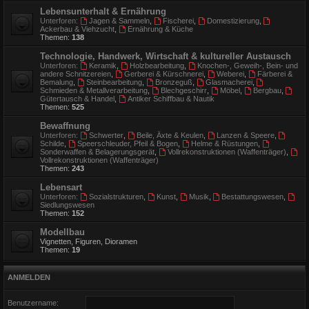
Lebensunterhalt & Ernährung
Unterforen:
Jagen & Sammeln
,
Fischerei
,
Domestizierung
,
Ackerbau & Viehzucht
,
Ernährung & Küche
Themen:
138
Technologie, Handwerk, Wirtschaft & kultureller Austausch
Unterforen:
Keramik
,
Holzbearbeitung
,
Knochen-, Geweih-, Bein- und
andere Schnitzereien
,
Gerberei & Kürschnerei
,
Weberei
,
Färberei &
Bemalung
,
Steinbearbeitung
,
Bronzeguß
,
Glasmacherei
,
Schmieden & Metallverarbeitung
,
Blechgeschirr
,
Möbel
,
Bergbau
,
Gütertausch & Handel
,
Antiker Schiffbau & Nautik
Themen:
525
Bewaffnung
Unterforen:
Schwerter
,
Beile, Äxte & Keulen
,
Lanzen & Speere
,
Schilde
,
Speerschleuder, Pfeil & Bogen
,
Helme & Rüstungen
,
Sonderwaffen & Belagerungsgerät
,
Vollrekonstruktionen (Waffenträger)
,
Vollrekonstruktionen (Waffenträger)
Themen:
243
Lebensart
Unterforen:
Sozialstrukturen
,
Kunst
,
Musik
,
Bestattungswesen
,
Siedlungswesen
Themen:
152
Modellbau
Vignetten, Figuren, Dioramen
Themen:
19
ANMELDEN
Benutzername: