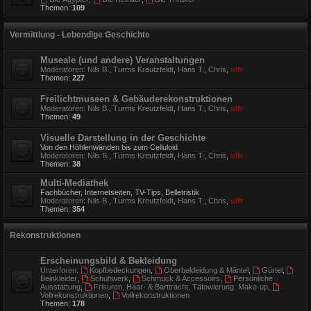
Themen:
109
Vermittlung - Lebendige Geschichte
Museale (und andere) Veranstaltungen
Moderatoren:
Nils B.
,
Turms Kreutzfeldt
,
Hans T.
,
Chris
,
ulfr
Themen:
227
Freilichtmuseen & Gebäuderekonstruktionen
Moderatoren:
Nils B.
,
Turms Kreutzfeldt
,
Hans T.
,
Chris
,
ulfr
Themen:
49
Visuelle Darstellung in der Geschichte
Von den Höhlenwänden bis zum Celluloid
Moderatoren:
Nils B.
,
Turms Kreutzfeldt
,
Hans T.
,
Chris
,
ulfr
Themen:
38
Multi-Mediathek
Fachbücher, Internetseiten, TV-Tips, Belletristik
Moderatoren:
Nils B.
,
Turms Kreutzfeldt
,
Hans T.
,
Chris
,
ulfr
Themen:
354
Rekonstruktionen
Erscheinungsbild & Bekleidung
Unterforen:
Kopfbedeckungen
,
Oberbekleidung & Mäntel
,
Gürtel
,
Beinkleider
,
Schuhwerk
,
Schmuck & Accessoirs
,
Persönliche
Ausstattung
,
Frisuren, Haar- & Barttracht, Tätowierung, Make-up
,
Vollrekonstruktionen
,
Vollrekonstruktionen
Themen:
178