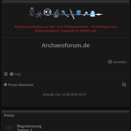
Diskussionsforum zur Vor- und Frühgeschichte - Archäologie und
Rekonstruktion. Powered by EXARC.net
Archaeoforum.de
Anmelden
FAQ
S
Foren-Übersicht
u
Aktuelle Zeit: 10.08.2026 20:37
c
h
e
Portal
Registrierung
Themen:
1