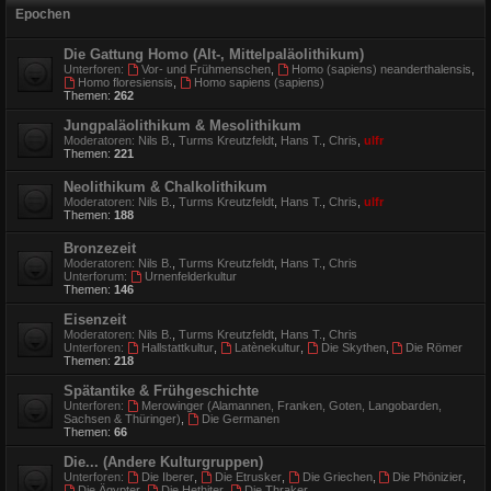
Epochen
Die Gattung Homo (Alt-, Mittelpaläolithikum)
Unterforen:
Vor- und Frühmenschen
,
Homo (sapiens) neanderthalensis
,
Homo floresiensis
,
Homo sapiens (sapiens)
Themen:
262
Jungpaläolithikum & Mesolithikum
Moderatoren:
Nils B.
,
Turms Kreutzfeldt
,
Hans T.
,
Chris
,
ulfr
Themen:
221
Neolithikum & Chalkolithikum
Moderatoren:
Nils B.
,
Turms Kreutzfeldt
,
Hans T.
,
Chris
,
ulfr
Themen:
188
Bronzezeit
Moderatoren:
Nils B.
,
Turms Kreutzfeldt
,
Hans T.
,
Chris
Unterforum:
Urnenfelderkultur
Themen:
146
Eisenzeit
Moderatoren:
Nils B.
,
Turms Kreutzfeldt
,
Hans T.
,
Chris
Unterforen:
Hallstattkultur
,
Latènekultur
,
Die Skythen
,
Die Römer
Themen:
218
Spätantike & Frühgeschichte
Unterforen:
Merowinger (Alamannen, Franken, Goten, Langobarden,
Sachsen & Thüringer)
,
Die Germanen
Themen:
66
Die... (Andere Kulturgruppen)
Unterforen:
Die Iberer
,
Die Etrusker
,
Die Griechen
,
Die Phönizier
,
Die Ägypter
,
Die Hethiter
,
Die Thraker