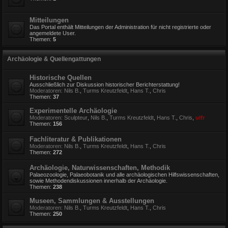
Mitteilungen
Das Portal enthält Mitteilungen der Administration für nicht registrierte oder
angemeldete User.
Themen:
5
Archäologie & Quellengattungen
Historische Quellen
Ausschließlich zur Diskussion historischer Berichterstattung!
Moderatoren:
Nils B.
,
Turms Kreutzfeldt
,
Hans T.
,
Chris
Themen:
37
Experimentelle Archäologie
Moderatoren:
Sculpteur
,
Nils B.
,
Turms Kreutzfeldt
,
Hans T.
,
Chris
,
ulfr
Themen:
156
Fachliteratur & Publikationen
Moderatoren:
Nils B.
,
Turms Kreutzfeldt
,
Hans T.
,
Chris
Themen:
272
Archäologie, Naturwissenschaften, Methodik
Palaeozoologie, Palaeobotanik und alle archäologischen Hilfswissenschaften,
sowie Methodendiskussionen innerhalb der Archäologie.
Themen:
238
Museen, Sammlungen & Ausstellungen
Moderatoren:
Nils B.
,
Turms Kreutzfeldt
,
Hans T.
,
Chris
Themen:
250