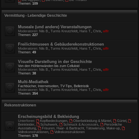
Themen:
109
Vermittlung - Lebendige Geschichte
Museale (und andere) Veranstaltungen
Moderatoren:
Nils B.
,
Turms Kreutzfeldt
,
Hans T.
,
Chris
,
ulfr
Themen:
227
Freilichtmuseen & Gebäuderekonstruktionen
Moderatoren:
Nils B.
,
Turms Kreutzfeldt
,
Hans T.
,
Chris
,
ulfr
Themen:
49
Visuelle Darstellung in der Geschichte
Von den Höhlenwänden bis zum Celluloid
Moderatoren:
Nils B.
,
Turms Kreutzfeldt
,
Hans T.
,
Chris
,
ulfr
Themen:
38
Multi-Mediathek
Fachbücher, Internetseiten, TV-Tips, Belletristik
Moderatoren:
Nils B.
,
Turms Kreutzfeldt
,
Hans T.
,
Chris
,
ulfr
Themen:
354
Rekonstruktionen
Erscheinungsbild & Bekleidung
Unterforen:
Kopfbedeckungen
,
Oberbekleidung & Mäntel
,
Gürtel
,
Beinkleider
,
Schuhwerk
,
Schmuck & Accessoirs
,
Persönliche
Ausstattung
,
Frisuren, Haar- & Barttracht, Tätowierung, Make-up
,
Vollrekonstruktionen
,
Vollrekonstruktionen
Themen:
178