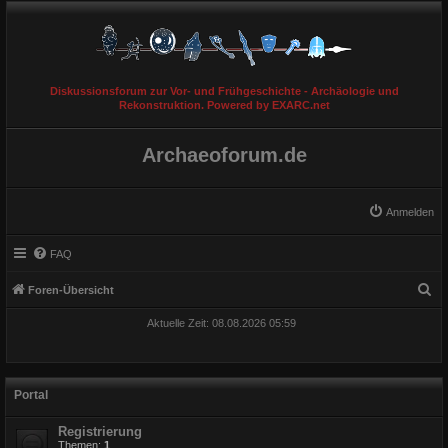
Diskussionsforum zur Vor- und Frühgeschichte - Archäologie und
Rekonstruktion. Powered by EXARC.net
Archaeoforum.de
Anmelden
FAQ
S
Foren-Übersicht
u
Aktuelle Zeit: 08.08.2026 05:59
c
h
e
Portal
Registrierung
Themen:
1