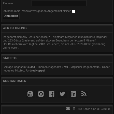
Passwort:
Ich habe mein Passwort vergessen
Angemeldet bleiben
WER IST ONLINE?
Insgesamt sind
285
Besucher online :: 2 sichtbare Mitglieder, 0 unsichtbare Mitglieder
und 283 Gäste (basierend auf den aktiven Besuchern der letzten 5 Minuten)
Der Besucherrekord liegt bei
7902
Besuchern, die am 23.07.2026 04:33 gleichzeitig
online waren.
STATISTIK
Beiträge insgesamt
46343
• Themen insgesamt
5749
• Mitglieder insgesamt
94
• Unser
neuestes Mitglied:
AndreaKoppel
KONTAKTDATEN
Alle Zeiten sind
UTC+01:00