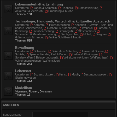
Lebensunterhalt & Ernährung
Unterforen:
Jagen & Sammeln
,
Fischerei
,
Domestizierung
,
Ackerbau & Viehzucht
,
Ernährung & Küche
Themen:
138
Technologie, Handwerk, Wirtschaft & kultureller Austausch
Unterforen:
Keramik
,
Holzbearbeitung
,
Knochen-, Geweih-, Bein- und
andere Schnitzereien
,
Gerberei & Kürschnerei
,
Weberei
,
Färberei &
Bemalung
,
Steinbearbeitung
,
Bronzeguß
,
Glasmacherei
,
Schmieden & Metallverarbeitung
,
Blechgeschirr
,
Möbel
,
Bergbau
,
Gütertausch & Handel
,
Antiker Schiffbau & Nautik
Themen:
525
Bewaffnung
Unterforen:
Schwerter
,
Beile, Äxte & Keulen
,
Lanzen & Speere
,
Schilde
,
Speerschleuder, Pfeil & Bogen
,
Helme & Rüstungen
,
Sonderwaffen & Belagerungsgerät
,
Vollrekonstruktionen (Waffenträger)
,
Vollrekonstruktionen (Waffenträger)
Themen:
243
Lebensart
Unterforen:
Sozialstrukturen
,
Kunst
,
Musik
,
Bestattungswesen
,
Siedlungswesen
Themen:
152
Modellbau
Vignetten, Figuren, Dioramen
Themen:
19
ANMELDEN
Benutzername: