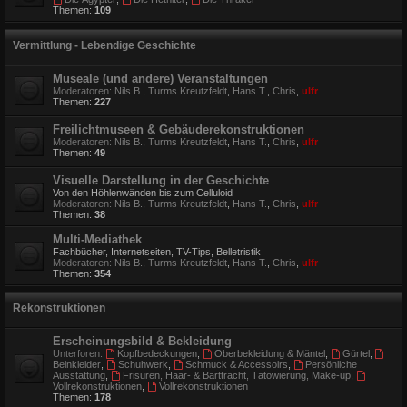
Themen:
109
Vermittlung - Lebendige Geschichte
Museale (und andere) Veranstaltungen
Moderatoren:
Nils B.
,
Turms Kreutzfeldt
,
Hans T.
,
Chris
,
ulfr
Themen:
227
Freilichtmuseen & Gebäuderekonstruktionen
Moderatoren:
Nils B.
,
Turms Kreutzfeldt
,
Hans T.
,
Chris
,
ulfr
Themen:
49
Visuelle Darstellung in der Geschichte
Von den Höhlenwänden bis zum Celluloid
Moderatoren:
Nils B.
,
Turms Kreutzfeldt
,
Hans T.
,
Chris
,
ulfr
Themen:
38
Multi-Mediathek
Fachbücher, Internetseiten, TV-Tips, Belletristik
Moderatoren:
Nils B.
,
Turms Kreutzfeldt
,
Hans T.
,
Chris
,
ulfr
Themen:
354
Rekonstruktionen
Erscheinungsbild & Bekleidung
Unterforen:
Kopfbedeckungen
,
Oberbekleidung & Mäntel
,
Gürtel
,
Beinkleider
,
Schuhwerk
,
Schmuck & Accessoirs
,
Persönliche
Ausstattung
,
Frisuren, Haar- & Barttracht, Tätowierung, Make-up
,
Vollrekonstruktionen
,
Vollrekonstruktionen
Themen:
178