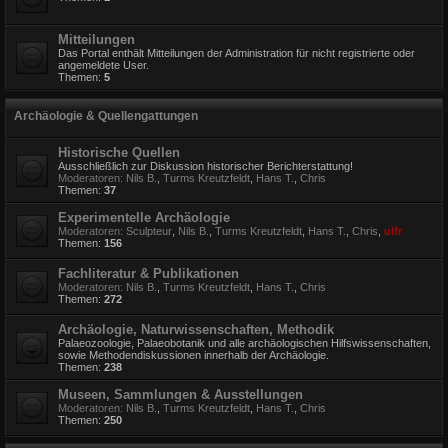
Mitteilungen
Das Portal enthält Mitteilungen der Administration für nicht registrierte oder
angemeldete User.
Themen:
5
Archäologie & Quellengattungen
Historische Quellen
Ausschließlich zur Diskussion historischer Berichterstattung!
Moderatoren:
Nils B.
,
Turms Kreutzfeldt
,
Hans T.
,
Chris
Themen:
37
Experimentelle Archäologie
Moderatoren:
Sculpteur
,
Nils B.
,
Turms Kreutzfeldt
,
Hans T.
,
Chris
,
ulfr
Themen:
156
Fachliteratur & Publikationen
Moderatoren:
Nils B.
,
Turms Kreutzfeldt
,
Hans T.
,
Chris
Themen:
272
Archäologie, Naturwissenschaften, Methodik
Palaeozoologie, Palaeobotanik und alle archäologischen Hilfswissenschaften,
sowie Methodendiskussionen innerhalb der Archäologie.
Themen:
238
Museen, Sammlungen & Ausstellungen
Moderatoren:
Nils B.
,
Turms Kreutzfeldt
,
Hans T.
,
Chris
Themen:
250