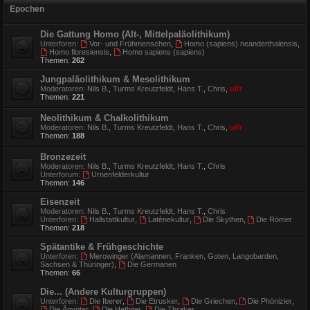
Epochen
Die Gattung Homo (Alt-, Mittelpaläolithikum)
Unterforen:
Vor- und Frühmenschen
,
Homo (sapiens) neanderthalensis
,
Homo floresiensis
,
Homo sapiens (sapiens)
Themen:
262
Jungpaläolithikum & Mesolithikum
Moderatoren:
Nils B.
,
Turms Kreutzfeldt
,
Hans T.
,
Chris
,
ulfr
Themen:
221
Neolithikum & Chalkolithikum
Moderatoren:
Nils B.
,
Turms Kreutzfeldt
,
Hans T.
,
Chris
,
ulfr
Themen:
188
Bronzezeit
Moderatoren:
Nils B.
,
Turms Kreutzfeldt
,
Hans T.
,
Chris
Unterforum:
Urnenfelderkultur
Themen:
146
Eisenzeit
Moderatoren:
Nils B.
,
Turms Kreutzfeldt
,
Hans T.
,
Chris
Unterforen:
Hallstattkultur
,
Latènekultur
,
Die Skythen
,
Die Römer
Themen:
218
Spätantike & Frühgeschichte
Unterforen:
Merowinger (Alamannen, Franken, Goten, Langobarden,
Sachsen & Thüringer)
,
Die Germanen
Themen:
66
Die... (Andere Kulturgruppen)
Unterforen:
Die Iberer
,
Die Etrusker
,
Die Griechen
,
Die Phönizier
,
Die Ägypter
,
Die Hethiter
,
Die Thraker