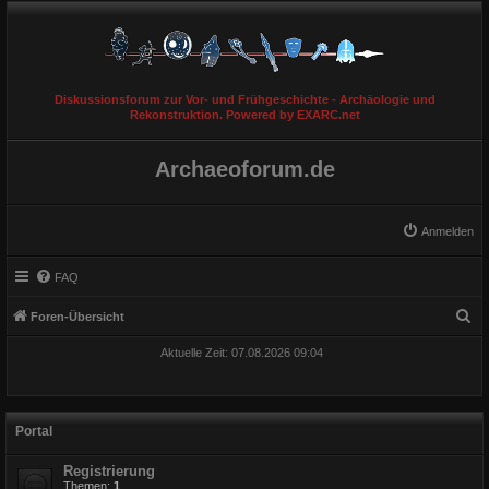
Diskussionsforum zur Vor- und Frühgeschichte - Archäologie und
Rekonstruktion. Powered by EXARC.net
Archaeoforum.de
Anmelden
FAQ
S
Foren-Übersicht
u
Aktuelle Zeit: 07.08.2026 09:04
c
h
e
Portal
Registrierung
Themen:
1