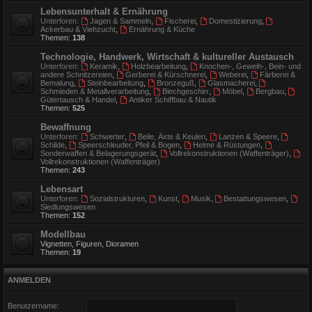
Lebensunterhalt & Ernährung
Unterforen:
Jagen & Sammeln
,
Fischerei
,
Domestizierung
,
Ackerbau & Viehzucht
,
Ernährung & Küche
Themen:
138
Technologie, Handwerk, Wirtschaft & kultureller Austausch
Unterforen:
Keramik
,
Holzbearbeitung
,
Knochen-, Geweih-, Bein- und
andere Schnitzereien
,
Gerberei & Kürschnerei
,
Weberei
,
Färberei &
Bemalung
,
Steinbearbeitung
,
Bronzeguß
,
Glasmacherei
,
Schmieden & Metallverarbeitung
,
Blechgeschirr
,
Möbel
,
Bergbau
,
Gütertausch & Handel
,
Antiker Schiffbau & Nautik
Themen:
525
Bewaffnung
Unterforen:
Schwerter
,
Beile, Äxte & Keulen
,
Lanzen & Speere
,
Schilde
,
Speerschleuder, Pfeil & Bogen
,
Helme & Rüstungen
,
Sonderwaffen & Belagerungsgerät
,
Vollrekonstruktionen (Waffenträger)
,
Vollrekonstruktionen (Waffenträger)
Themen:
243
Lebensart
Unterforen:
Sozialstrukturen
,
Kunst
,
Musik
,
Bestattungswesen
,
Siedlungswesen
Themen:
152
Modellbau
Vignetten, Figuren, Dioramen
Themen:
19
ANMELDEN
Benutzername: