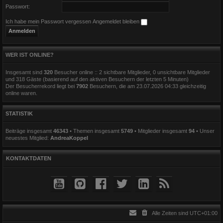
Passwort:
Ich habe mein Passwort vergessen
Angemeldet bleiben
WER IST ONLINE?
Insgesamt sind
320
Besucher online :: 2 sichtbare Mitglieder, 0 unsichtbare Mitglieder
und 318 Gäste (basierend auf den aktiven Besuchern der letzten 5 Minuten)
Der Besucherrekord liegt bei
7902
Besuchern, die am 23.07.2026 04:33 gleichzeitig
online waren.
STATISTIK
Beiträge insgesamt
46343
• Themen insgesamt
5749
• Mitglieder insgesamt
94
• Unser
neuestes Mitglied:
AndreaKoppel
KONTAKTDATEN
Alle Zeiten sind
UTC+01:00