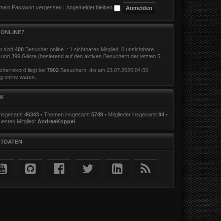
 mein Passwort vergessen
|
Angemeldet bleiben
 ONLINE?
t sind
400
Besucher online :: 1 sichtbares Mitglied, 0 unsichtbare
r und 399 Gäste (basierend auf den aktiven Besuchern der letzten 5
herrekord liegt bei
7902
Besuchern, die am 23.07.2026 04:33
ig online waren.
IK
 insgesamt
46343
• Themen insgesamt
5749
• Mitglieder insgesamt
94
•
estes Mitglied:
AndreaKoppel
TDATEN