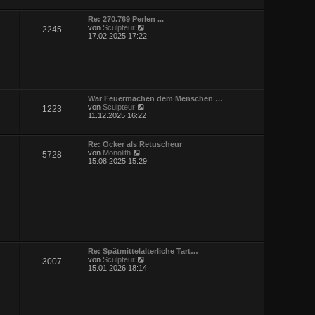
r
g
B
Re: 270.769 Perlen ...
e
N
von
Sculpteur
2245
i
e
17.02.2025 17:22
t
u
r
e
a
s
g
t
e
r
B
War Feuermachen dem Menschen …
e
N
von
Sculpteur
1223
i
e
11.12.2025 16:22
t
u
r
e
a
s
Re: Ocker als Retuscheur
g
t
N
von
Monolith
5728
e
e
15.08.2025 15:29
r
u
B
e
e
s
i
t
t
e
r
r
a
B
g
e
i
t
Re: Spätmittelalterliche Tart…
r
N
von
Sculpteur
3007
a
e
15.01.2026 18:14
g
u
e
s
t
e