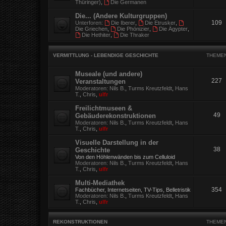
Thüringer)
,
Die Germanen
Die... (Andere Kulturgruppen)
109
Unterforen:
Die Iberer
,
Die Etrusker
,
Die Griechen
,
Die Phönizier
,
Die Ägypter
,
Die Hethiter
,
Die Thraker
VERMITTLUNG - LEBENDIGE GESCHICHTE
THEME
Museale (und andere)
227
Veranstaltungen
Moderatoren:
Nils B.
,
Turms Kreutzfeldt
,
Hans
T.
,
Chris
,
ulfr
Freilichtmuseen &
49
Gebäuderekonstruktionen
Moderatoren:
Nils B.
,
Turms Kreutzfeldt
,
Hans
T.
,
Chris
,
ulfr
Visuelle Darstellung in der
38
Geschichte
Von den Höhlenwänden bis zum Celluloid
Moderatoren:
Nils B.
,
Turms Kreutzfeldt
,
Hans
T.
,
Chris
,
ulfr
Multi-Mediathek
354
Fachbücher, Internetseiten, TV-Tips, Belletristik
Moderatoren:
Nils B.
,
Turms Kreutzfeldt
,
Hans
T.
,
Chris
,
ulfr
REKONSTRUKTIONEN
THEME