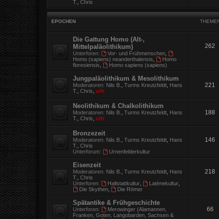
T.
,
Chris
EPOCHEN
THEME
Die Gattung Homo (Alt-,
262
Mittelpaläolithikum)
Unterforen:
Vor- und Frühmenschen
,
Homo (sapiens) neanderthalensis
,
Homo
floresiensis
,
Homo sapiens (sapiens)
Jungpaläolithikum & Mesolithikum
221
Moderatoren:
Nils B.
,
Turms Kreutzfeldt
,
Hans
T.
,
Chris
,
ulfr
Neolithikum & Chalkolithikum
188
Moderatoren:
Nils B.
,
Turms Kreutzfeldt
,
Hans
T.
,
Chris
,
ulfr
Bronzezeit
146
Moderatoren:
Nils B.
,
Turms Kreutzfeldt
,
Hans
T.
,
Chris
Unterforum:
Urnenfelderkultur
Eisenzeit
218
Moderatoren:
Nils B.
,
Turms Kreutzfeldt
,
Hans
T.
,
Chris
Unterforen:
Hallstattkultur
,
Latènekultur
,
Die Skythen
,
Die Römer
Spätantike & Frühgeschichte
66
Unterforen:
Merowinger (Alamannen,
Franken, Goten, Langobarden, Sachsen &