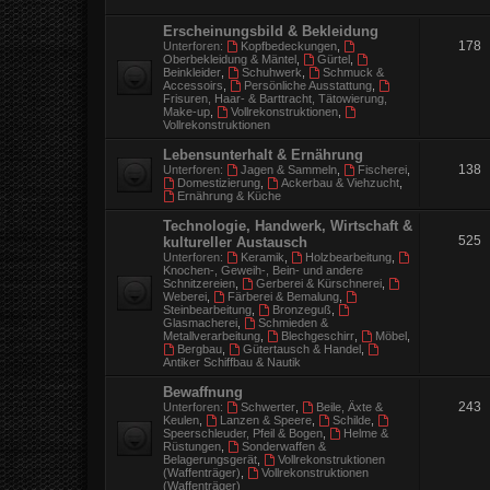
Erscheinungsbild & Bekleidung
178
Unterforen:
Kopfbedeckungen
,
Oberbekleidung & Mäntel
,
Gürtel
,
Beinkleider
,
Schuhwerk
,
Schmuck &
Accessoirs
,
Persönliche Ausstattung
,
Frisuren, Haar- & Barttracht, Tätowierung,
Make-up
,
Vollrekonstruktionen
,
Vollrekonstruktionen
Lebensunterhalt & Ernährung
138
Unterforen:
Jagen & Sammeln
,
Fischerei
,
Domestizierung
,
Ackerbau & Viehzucht
,
Ernährung & Küche
Technologie, Handwerk, Wirtschaft &
525
kultureller Austausch
Unterforen:
Keramik
,
Holzbearbeitung
,
Knochen-, Geweih-, Bein- und andere
Schnitzereien
,
Gerberei & Kürschnerei
,
Weberei
,
Färberei & Bemalung
,
Steinbearbeitung
,
Bronzeguß
,
Glasmacherei
,
Schmieden &
Metallverarbeitung
,
Blechgeschirr
,
Möbel
,
Bergbau
,
Gütertausch & Handel
,
Antiker Schiffbau & Nautik
Bewaffnung
243
Unterforen:
Schwerter
,
Beile, Äxte &
Keulen
,
Lanzen & Speere
,
Schilde
,
Speerschleuder, Pfeil & Bogen
,
Helme &
Rüstungen
,
Sonderwaffen &
Belagerungsgerät
,
Vollrekonstruktionen
(Waffenträger)
,
Vollrekonstruktionen
(Waffenträger)