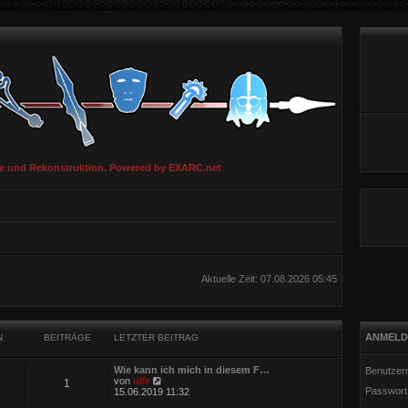
ie und Rekonstruktion. Powered by EXARC.net
Aktuelle Zeit: 07.08.2026 05:45
ANMELD
N
BEITRÄGE
LETZTER BEITRAG
Wie kann ich mich in diesem F…
Benutzer
N
von
ulfr
1
Passwort
e
15.06.2019 11:32
u