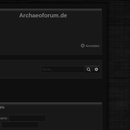
Archaeoforum.de
Anmelden
Suche
Erweiterte Suche
EN
name:
: