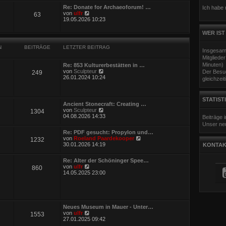
e
Re: Donate for Archaeoforum! …
Ich habe
s
N
von
ulfr
63
t
e
19.05.2026 10:23
e
u
r
e
WER IST
B
s
e
t
i
N
BEITRÄGE
LETZTER BEITRAG
e
Insgesam
t
r
r
Mitgliede
B
a
Minuten)
Re: 853 Kulturerbestätten in …
e
g
N
von
Sculpteur
Der Besuc
249
i
e
26.01.2024 10:24
gleichzeit
t
u
r
e
a
s
g
STATIST
t
Ancient Stonecraft: Creating …
e
N
von
Sculpteur
1304
r
e
04.08.2026 14:33
Beiträge
B
u
Unser neu
e
e
i
Re: PDF gesucht: Propylon und…
s
t
N
von
Roeland Paardekooper
1232
t
r
e
30.01.2026 14:19
KONTAK
e
a
u
r
g
e
B
Re: Alter der Schöninger Spee…
s
e
N
von
ulfr
860
t
i
e
14.05.2025 23:00
e
t
u
r
r
e
B
a
s
e
g
t
i
e
t
Neues Museum in Mauer - Unter…
r
r
N
von
ulfr
1553
B
a
e
27.01.2025 09:42
e
g
u