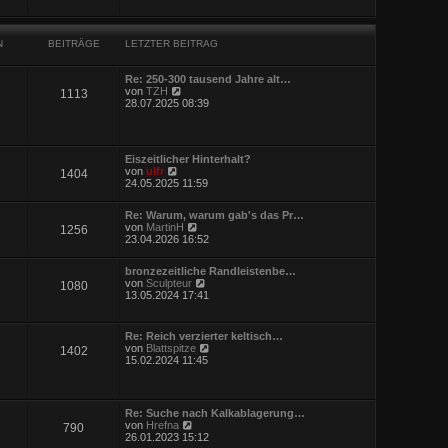
i
e
t
s
r
t
a
N
BEITRÄGE
LETZTER BEITRAG
e
g
r
B
Re: 250-300 tausend Jahre alt…
e
N
von
TZH
i
1113
e
28.07.2025 08:39
t
u
r
e
a
s
g
t
Eiszeitlicher Hinterhalt?
e
N
von
ulfr
1404
r
e
24.05.2025 11:59
B
u
e
e
i
Re: Warum, warum gab's das Pr…
s
t
N
von
MartinH
1256
t
r
e
23.04.2026 16:52
e
a
u
r
g
e
B
bronzezeitliche Randleistenbe…
s
e
N
von
Sculpteur
1080
t
i
e
13.05.2024 17:41
e
t
u
r
r
e
B
a
s
e
Re: Reich verzierter keltisch…
g
t
i
N
von
Blattspitze
1402
e
t
e
15.02.2024 11:45
r
r
u
B
a
e
e
g
s
i
t
Re: Suche nach Kalkablagerung…
t
e
N
von
Hrefna
r
790
r
e
26.01.2023 15:12
a
B