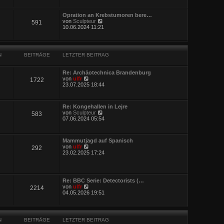
u
g
e
e
i
s
Opration an Krebstumoren bere…
t
t
N
von
Sculpteur
r
591
e
e
10.06.2024 11:21
a
r
u
g
B
e
e
s
i
t
t
N
BEITRÄGE
LETZTER BEITRAG
e
r
r
a
B
g
Re: Archäotechnica Brandenburg
e
N
von
ulfr
1722
i
e
23.07.2025 18:44
t
u
r
e
a
s
g
Re: Kongehallen in Lejre
t
N
von
Sculpteur
583
e
e
07.06.2024 05:54
r
u
B
e
e
s
i
Mammutjagd auf Spanisch
t
t
N
von
ulfr
292
e
r
e
23.02.2025 17:24
r
a
u
B
g
e
e
s
i
t
t
Re: BBC Serie: Detectorists (…
e
r
N
von
ulfr
2214
r
a
e
04.05.2026 19:51
B
g
u
e
e
i
s
t
t
r
N
BEITRÄGE
LETZTER BEITRAG
e
a