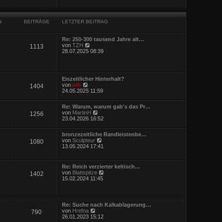
i
e
t
s
r
t
a
N
BEITRÄGE
LETZTER BEITRAG
e
g
r
B
Re: 250-300 tausend Jahre alt…
e
N
von
TZH
i
1113
e
28.07.2025 08:39
t
u
r
e
a
s
g
t
Eiszeitlicher Hinterhalt?
e
N
von
ulfr
1404
r
e
24.05.2025 11:59
B
u
e
e
i
Re: Warum, warum gab's das Pr…
s
t
N
von
MartinH
1256
t
r
e
23.04.2026 16:52
e
a
u
r
g
e
B
bronzezeitliche Randleistenbe…
s
e
N
von
Sculpteur
1080
t
i
e
13.05.2024 17:41
e
t
u
r
r
e
B
a
s
e
Re: Reich verzierter keltisch…
g
t
i
N
von
Blattspitze
1402
e
t
e
15.02.2024 11:45
r
r
u
B
a
e
e
g
s
i
t
Re: Suche nach Kalkablagerung…
t
e
N
von
Hrefna
r
790
r
e
26.01.2023 15:12
a
B