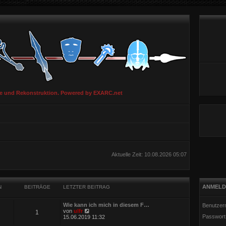
ie und Rekonstruktion. Powered by EXARC.net
Aktuelle Zeit: 10.08.2026 05:07
ANMELD
N
BEITRÄGE
LETZTER BEITRAG
Wie kann ich mich in diesem F…
Benutzer
N
von
ulfr
1
Passwort
e
15.06.2019 11:32
u