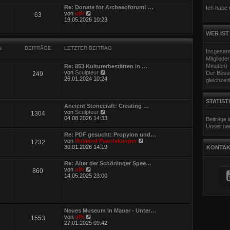
e
Re: Donate for Archaeoforum! …
Ich habe
s
N
von
ulfr
63
t
e
19.05.2026 10:23
e
u
r
e
WER IST
B
s
e
t
i
N
BEITRÄGE
LETZTER BEITRAG
e
Insgesam
t
r
r
Mitgliede
B
a
Minuten)
Re: 853 Kulturerbestätten in …
e
g
N
von
Sculpteur
Der Besuc
249
i
e
26.01.2024 10:24
gleichzeit
t
u
r
e
a
s
g
STATIST
t
Ancient Stonecraft: Creating …
e
N
von
Sculpteur
1304
r
e
04.08.2026 14:33
Beiträge
B
u
Unser neu
e
e
i
Re: PDF gesucht: Propylon und…
s
t
N
von
Roeland Paardekooper
1232
t
r
e
30.01.2026 14:19
KONTAK
e
a
u
r
g
e
B
Re: Alter der Schöninger Spee…
s
e
N
von
ulfr
860
t
i
e
14.05.2025 23:00
e
t
u
r
r
e
B
a
s
e
g
t
i
e
t
Neues Museum in Mauer - Unter…
r
r
N
von
ulfr
1553
B
a
e
27.01.2025 09:42
e
g
u