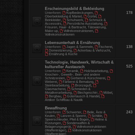
Erscheinungsbild & Bekleidung
178
Unterforen:
Kopfbedeckungen
,
Oberbekleidung & Mäntel
,
Gürtel
,
Beinkleider
,
Schuhwerk
,
Schmuck &
Accessoirs
,
Persönliche Ausstattung
,
Frisuren, Haar- & Barttracht, Tätowierung,
Make-up
,
Vollrekonstruktionen
,
Vollrekonstruktionen
Lebensunterhalt & Ernährung
138
Unterforen:
Jagen & Sammeln
,
Fischerei
,
Domestizierung
,
Ackerbau & Viehzucht
,
Ernährung & Küche
Technologie, Handwerk, Wirtschaft &
525
kultureller Austausch
Unterforen:
Keramik
,
Holzbearbeitung
,
Knochen-, Geweih-, Bein- und andere
Schnitzereien
,
Gerberei & Kürschnerei
,
Weberei
,
Färberei & Bemalung
,
Steinbearbeitung
,
Bronzeguß
,
Glasmacherei
,
Schmieden &
Metallverarbeitung
,
Blechgeschirr
,
Möbel
,
Bergbau
,
Gütertausch & Handel
,
Antiker Schiffbau & Nautik
Bewaffnung
243
Unterforen:
Schwerter
,
Beile, Äxte &
Keulen
,
Lanzen & Speere
,
Schilde
,
Speerschleuder, Pfeil & Bogen
,
Helme &
Rüstungen
,
Sonderwaffen &
Belagerungsgerät
,
Vollrekonstruktionen
(Waffenträger)
,
Vollrekonstruktionen
(Waffenträger)