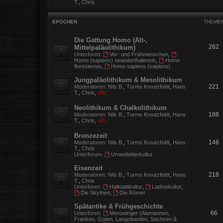
T.
,
Chris
EPOCHEN
THEME
Die Gattung Homo (Alt-,
262
Mittelpaläolithikum)
Unterforen:
Vor- und Frühmenschen
,
Homo (sapiens) neanderthalensis
,
Homo
floresiensis
,
Homo sapiens (sapiens)
Jungpaläolithikum & Mesolithikum
221
Moderatoren:
Nils B.
,
Turms Kreutzfeldt
,
Hans
T.
,
Chris
,
ulfr
Neolithikum & Chalkolithikum
188
Moderatoren:
Nils B.
,
Turms Kreutzfeldt
,
Hans
T.
,
Chris
,
ulfr
Bronzezeit
146
Moderatoren:
Nils B.
,
Turms Kreutzfeldt
,
Hans
T.
,
Chris
Unterforum:
Urnenfelderkultur
Eisenzeit
218
Moderatoren:
Nils B.
,
Turms Kreutzfeldt
,
Hans
T.
,
Chris
Unterforen:
Hallstattkultur
,
Latènekultur
,
Die Skythen
,
Die Römer
Spätantike & Frühgeschichte
66
Unterforen:
Merowinger (Alamannen,
Franken, Goten, Langobarden, Sachsen &