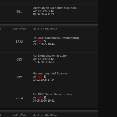
u
g
e
e
i
s
Opration an Krebstumoren bere…
t
t
N
von
Sculpteur
r
591
e
e
10.06.2024 11:21
a
r
u
g
B
e
e
s
i
t
t
N
BEITRÄGE
LETZTER BEITRAG
e
r
r
a
B
g
Re: Archäotechnica Brandenburg
e
N
von
ulfr
1722
i
e
23.07.2025 18:44
t
u
r
e
a
s
g
Re: Kongehallen in Lejre
t
N
von
Sculpteur
583
e
e
07.06.2024 05:54
r
u
B
e
e
s
i
Mammutjagd auf Spanisch
t
t
N
von
ulfr
292
e
r
e
23.02.2025 17:24
r
a
u
B
g
e
e
s
i
t
t
Re: BBC Serie: Detectorists (…
e
r
N
von
ulfr
2214
r
a
e
04.05.2026 19:51
B
g
u
e
e
i
s
t
t
r
N
BEITRÄGE
LETZTER BEITRAG
e
a