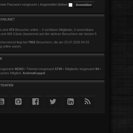
 mein Passwort vergessen
|
Angemeldet bleiben
 ONLINE?
t sind
473
Besucher online :: 4 sichtbare Mitglieder, 0 unsichtbare
r und 469 Gäste (basierend auf den aktiven Besuchern der letzten 5
herrekord liegt bei
7902
Besuchern, die am 23.07.2026 04:33
ig online waren.
IK
 insgesamt
46343
• Themen insgesamt
5749
• Mitglieder insgesamt
94
•
estes Mitglied:
AndreaKoppel
TDATEN