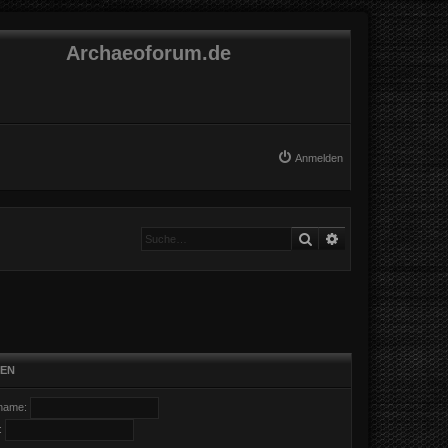
Archaeoforum.de
Anmelden
Suche
Erweiterte Suche
EN
name:
: