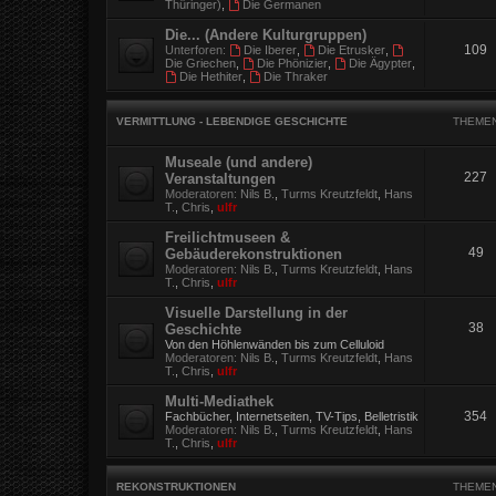
Thüringer)
,
Die Germanen
Die... (Andere Kulturgruppen)
109
Unterforen:
Die Iberer
,
Die Etrusker
,
Die Griechen
,
Die Phönizier
,
Die Ägypter
,
Die Hethiter
,
Die Thraker
VERMITTLUNG - LEBENDIGE GESCHICHTE
THEME
Museale (und andere)
227
Veranstaltungen
Moderatoren:
Nils B.
,
Turms Kreutzfeldt
,
Hans
T.
,
Chris
,
ulfr
Freilichtmuseen &
49
Gebäuderekonstruktionen
Moderatoren:
Nils B.
,
Turms Kreutzfeldt
,
Hans
T.
,
Chris
,
ulfr
Visuelle Darstellung in der
38
Geschichte
Von den Höhlenwänden bis zum Celluloid
Moderatoren:
Nils B.
,
Turms Kreutzfeldt
,
Hans
T.
,
Chris
,
ulfr
Multi-Mediathek
354
Fachbücher, Internetseiten, TV-Tips, Belletristik
Moderatoren:
Nils B.
,
Turms Kreutzfeldt
,
Hans
T.
,
Chris
,
ulfr
REKONSTRUKTIONEN
THEME