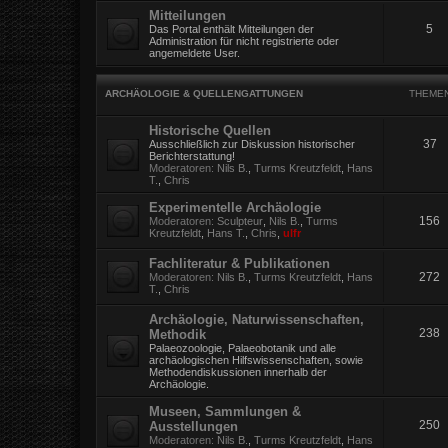
Mitteilungen
5
Das Portal enthält Mitteilungen der
Administration für nicht registrierte oder
angemeldete User.
ARCHÄOLOGIE & QUELLENGATTUNGEN
THEME
Historische Quellen
37
Ausschließlich zur Diskussion historischer
Berichterstattung!
Moderatoren:
Nils B.
,
Turms Kreutzfeldt
,
Hans
T.
,
Chris
Experimentelle Archäologie
156
Moderatoren:
Sculpteur
,
Nils B.
,
Turms
Kreutzfeldt
,
Hans T.
,
Chris
,
ulfr
Fachliteratur & Publikationen
272
Moderatoren:
Nils B.
,
Turms Kreutzfeldt
,
Hans
T.
,
Chris
Archäologie, Naturwissenschaften,
238
Methodik
Palaeozoologie, Palaeobotanik und alle
archäologischen Hilfswissenschaften, sowie
Methodendiskussionen innerhalb der
Archäologie.
Museen, Sammlungen &
250
Ausstellungen
Moderatoren:
Nils B.
,
Turms Kreutzfeldt
,
Hans