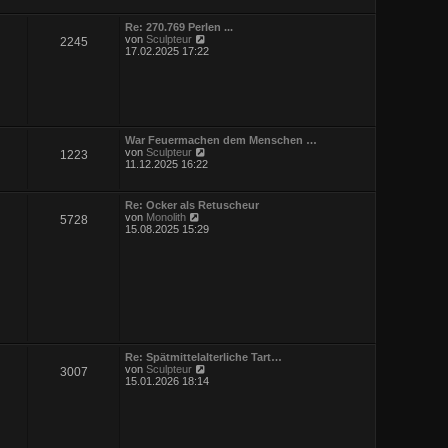
r
g
B
Re: 270.769 Perlen ...
e
N
von
Sculpteur
2245
i
e
17.02.2025 17:22
t
u
r
e
a
s
g
t
e
r
B
War Feuermachen dem Menschen …
e
N
von
Sculpteur
1223
i
e
11.12.2025 16:22
t
u
r
e
a
s
Re: Ocker als Retuscheur
g
t
N
von
Monolith
5728
e
e
15.08.2025 15:29
r
u
B
e
e
s
i
t
t
e
r
r
a
B
g
e
i
t
Re: Spätmittelalterliche Tart…
r
N
von
Sculpteur
3007
a
e
15.01.2026 18:14
g
u
e
s
t
e