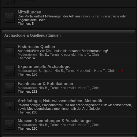
Mitteilungen
Das Portal enthält Mitteilungen der Administration für nicht registrierte oder
angemeldete User.
Themen:
5
Archäologie & Quellengattungen
Historische Quellen
Ausschließlich zur Diskussion historischer Berichterstattung!
Moderatoren:
Nils B.
,
Turms Kreutzfeldt
,
Hans T.
,
Chris
Themen:
37
Experimentelle Archäologie
Moderatoren:
Sculpteur
,
Nils B.
,
Turms Kreutzfeldt
,
Hans T.
,
Chris
,
ulfr
Themen:
156
Fachliteratur & Publikationen
Moderatoren:
Nils B.
,
Turms Kreutzfeldt
,
Hans T.
,
Chris
Themen:
272
Archäologie, Naturwissenschaften, Methodik
Palaeozoologie, Palaeobotanik und alle archäologischen Hilfswissenschaften,
sowie Methodendiskussionen innerhalb der Archäologie.
Themen:
238
Museen, Sammlungen & Ausstellungen
Moderatoren:
Nils B.
,
Turms Kreutzfeldt
,
Hans T.
,
Chris
Themen:
250