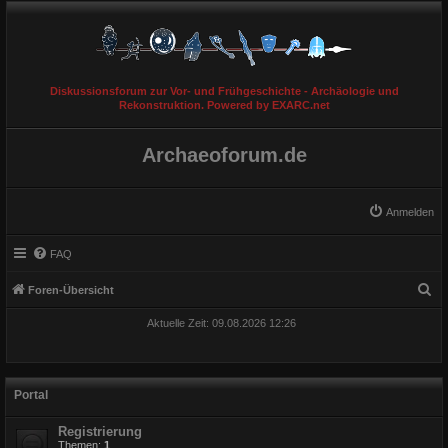
Diskussionsforum zur Vor- und Frühgeschichte - Archäologie und
Rekonstruktion. Powered by EXARC.net
Archaeoforum.de
Anmelden
FAQ
S
Foren-Übersicht
u
Aktuelle Zeit: 09.08.2026 12:26
c
h
e
Portal
Registrierung
Themen:
1