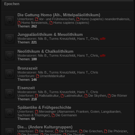
Epochen
Die Gattung Homo (Alt-, Mittelpaläolithikum)
Unterforen:
Vor- und Frühmenschen
,
Homo (sapiens) neanderthalensis
,
Homo floresiensis
,
Homo sapiens (sapiens)
Themen:
262
Jungpaläolithikum & Mesolithikum
Moderatoren:
Nils B.
,
Turms Kreutzfeldt
,
Hans T.
,
Chris
,
ulfr
Themen:
221
Neolithikum & Chalkolithikum
Moderatoren:
Nils B.
,
Turms Kreutzfeldt
,
Hans T.
,
Chris
,
ulfr
Themen:
188
Bronzezeit
Moderatoren:
Nils B.
,
Turms Kreutzfeldt
,
Hans T.
,
Chris
Unterforum:
Urnenfelderkultur
Themen:
146
Eisenzeit
Moderatoren:
Nils B.
,
Turms Kreutzfeldt
,
Hans T.
,
Chris
Unterforen:
Hallstattkultur
,
Latènekultur
,
Die Skythen
,
Die Römer
Themen:
218
Spätantike & Frühgeschichte
Unterforen:
Merowinger (Alamannen, Franken, Goten, Langobarden,
Sachsen & Thüringer)
,
Die Germanen
Themen:
66
Die... (Andere Kulturgruppen)
Unterforen:
Die Iberer
,
Die Etrusker
,
Die Griechen
,
Die Phönizier
,
Die Ägypter
,
Die Hethiter
,
Die Thraker