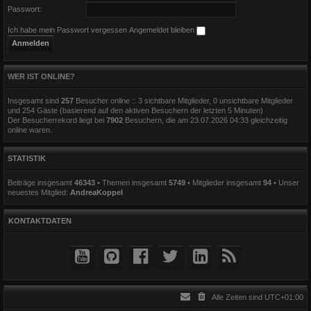
Passwort:
Ich habe mein Passwort vergessen
Angemeldet bleiben
WER IST ONLINE?
Insgesamt sind
257
Besucher online :: 3 sichtbare Mitglieder, 0 unsichtbare Mitglieder
und 254 Gäste (basierend auf den aktiven Besuchern der letzten 5 Minuten)
Der Besucherrekord liegt bei
7902
Besuchern, die am 23.07.2026 04:33 gleichzeitig
online waren.
STATISTIK
Beiträge insgesamt
46343
• Themen insgesamt
5749
• Mitglieder insgesamt
94
• Unser
neuestes Mitglied:
AndreaKoppel
KONTAKTDATEN
Alle Zeiten sind
UTC+01:00