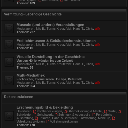
Themen:
109
Vermittlung - Lebendige Geschichte
Museale (und andere) Veranstaltungen
Moderatoren:
Nils B.
,
Turms Kreutzfeldt
,
Hans T.
,
Chris
,
ulfr
Themen:
227
Freilichtmuseen & Gebäuderekonstruktionen
Moderatoren:
Nils B.
,
Turms Kreutzfeldt
,
Hans T.
,
Chris
,
ulfr
Themen:
49
Visuelle Darstellung in der Geschichte
Von den Höhlenwänden bis zum Celluloid
Moderatoren:
Nils B.
,
Turms Kreutzfeldt
,
Hans T.
,
Chris
,
ulfr
Themen:
38
Multi-Mediathek
Fachbücher, Internetseiten, TV-Tips, Belletristik
Moderatoren:
Nils B.
,
Turms Kreutzfeldt
,
Hans T.
,
Chris
,
ulfr
Themen:
354
Rekonstruktionen
Erscheinungsbild & Bekleidung
Unterforen:
Kopfbedeckungen
,
Oberbekleidung & Mäntel
,
Gürtel
,
Beinkleider
,
Schuhwerk
,
Schmuck & Accessoirs
,
Persönliche
Ausstattung
,
Frisuren, Haar- & Barttracht, Tätowierung, Make-up
,
Vollrekonstruktionen
,
Vollrekonstruktionen
Themen:
178