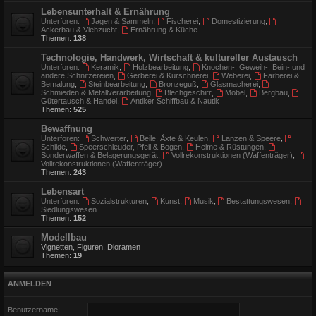
Lebensunterhalt & Ernährung
Unterforen:
Jagen & Sammeln
,
Fischerei
,
Domestizierung
,
Ackerbau & Viehzucht
,
Ernährung & Küche
Themen:
138
Technologie, Handwerk, Wirtschaft & kultureller Austausch
Unterforen:
Keramik
,
Holzbearbeitung
,
Knochen-, Geweih-, Bein- und
andere Schnitzereien
,
Gerberei & Kürschnerei
,
Weberei
,
Färberei &
Bemalung
,
Steinbearbeitung
,
Bronzeguß
,
Glasmacherei
,
Schmieden & Metallverarbeitung
,
Blechgeschirr
,
Möbel
,
Bergbau
,
Gütertausch & Handel
,
Antiker Schiffbau & Nautik
Themen:
525
Bewaffnung
Unterforen:
Schwerter
,
Beile, Äxte & Keulen
,
Lanzen & Speere
,
Schilde
,
Speerschleuder, Pfeil & Bogen
,
Helme & Rüstungen
,
Sonderwaffen & Belagerungsgerät
,
Vollrekonstruktionen (Waffenträger)
,
Vollrekonstruktionen (Waffenträger)
Themen:
243
Lebensart
Unterforen:
Sozialstrukturen
,
Kunst
,
Musik
,
Bestattungswesen
,
Siedlungswesen
Themen:
152
Modellbau
Vignetten, Figuren, Dioramen
Themen:
19
ANMELDEN
Benutzername: