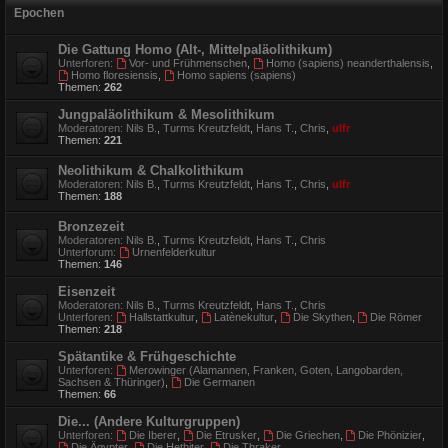
Epochen
Die Gattung Homo (Alt-, Mittelpaläolithikum)
Unterforen:
Vor- und Frühmenschen
,
Homo (sapiens) neanderthalensis
,
Homo floresiensis
,
Homo sapiens (sapiens)
Themen:
262
Jungpaläolithikum & Mesolithikum
Moderatoren:
Nils B.
,
Turms Kreutzfeldt
,
Hans T.
,
Chris
,
ulfr
Themen:
221
Neolithikum & Chalkolithikum
Moderatoren:
Nils B.
,
Turms Kreutzfeldt
,
Hans T.
,
Chris
,
ulfr
Themen:
188
Bronzezeit
Moderatoren:
Nils B.
,
Turms Kreutzfeldt
,
Hans T.
,
Chris
Unterforum:
Urnenfelderkultur
Themen:
146
Eisenzeit
Moderatoren:
Nils B.
,
Turms Kreutzfeldt
,
Hans T.
,
Chris
Unterforen:
Hallstattkultur
,
Latènekultur
,
Die Skythen
,
Die Römer
Themen:
218
Spätantike & Frühgeschichte
Unterforen:
Merowinger (Alamannen, Franken, Goten, Langobarden,
Sachsen & Thüringer)
,
Die Germanen
Themen:
66
Die... (Andere Kulturgruppen)
Unterforen:
Die Iberer
,
Die Etrusker
,
Die Griechen
,
Die Phönizier
,
Die Ägypter
,
Die Hethiter
,
Die Thraker