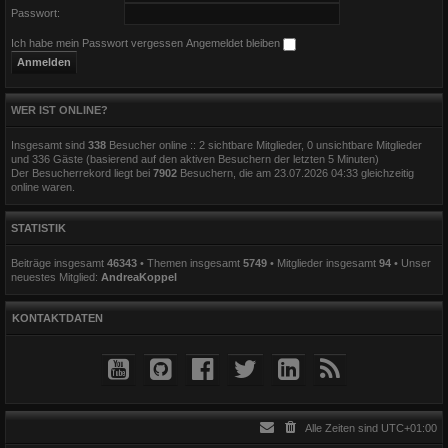
Passwort:
Ich habe mein Passwort vergessen
Angemeldet bleiben
WER IST ONLINE?
Insgesamt sind
338
Besucher online :: 2 sichtbare Mitglieder, 0 unsichtbare Mitglieder
und 336 Gäste (basierend auf den aktiven Besuchern der letzten 5 Minuten)
Der Besucherrekord liegt bei
7902
Besuchern, die am 23.07.2026 04:33 gleichzeitig
online waren.
STATISTIK
Beiträge insgesamt
46343
• Themen insgesamt
5749
• Mitglieder insgesamt
94
• Unser
neuestes Mitglied:
AndreaKoppel
KONTAKTDATEN
Alle Zeiten sind
UTC+01:00