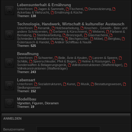
Lebensunterhalt & Ernährung
Unterforen:
Jagen & Sammeln
,
Fischerei
,
Domestizierung
,
Ackerbau & Viehzucht
,
Ernährung & Küche
Themen:
138
Technologie, Handwerk, Wirtschaft & kultureller Austausch
Unterforen:
Keramik
,
Holzbearbeitung
,
Knochen-, Geweih-, Bein- und
andere Schnitzereien
,
Gerberei & Kürschnerei
,
Weberei
,
Färberei &
Bemalung
,
Steinbearbeitung
,
Bronzeguß
,
Glasmacherei
,
Schmieden & Metallverarbeitung
,
Blechgeschirr
,
Möbel
,
Bergbau
,
Gütertausch & Handel
,
Antiker Schiffbau & Nautik
Themen:
525
Bewaffnung
Unterforen:
Schwerter
,
Beile, Äxte & Keulen
,
Lanzen & Speere
,
Schilde
,
Speerschleuder, Pfeil & Bogen
,
Helme & Rüstungen
,
Sonderwaffen & Belagerungsgerät
,
Vollrekonstruktionen (Waffenträger)
,
Vollrekonstruktionen (Waffenträger)
Themen:
243
Lebensart
Unterforen:
Sozialstrukturen
,
Kunst
,
Musik
,
Bestattungswesen
,
Siedlungswesen
Themen:
152
Modellbau
Vignetten, Figuren, Dioramen
Themen:
19
ANMELDEN
Benutzername: