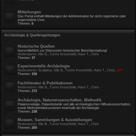
Mitteilungen
Das Portal enthält Mitteilungen der Administration für nicht registrierte oder
angemeldete User.
Themen:
5
Archäologie & Quellengattungen
Historische Quellen
Ausschließlich zur Diskussion historischer Berichterstattung!
Moderatoren:
Nils B.
,
Turms Kreutzfeldt
,
Hans T.
,
Chris
Themen:
37
Experimentelle Archäologie
Moderatoren:
Sculpteur
,
Nils B.
,
Turms Kreutzfeldt
,
Hans T.
,
Chris
,
ulfr
Themen:
156
Fachliteratur & Publikationen
Moderatoren:
Nils B.
,
Turms Kreutzfeldt
,
Hans T.
,
Chris
Themen:
272
Archäologie, Naturwissenschaften, Methodik
Palaeozoologie, Palaeobotanik und alle archäologischen Hilfswissenschaften,
sowie Methodendiskussionen innerhalb der Archäologie.
Themen:
238
Museen, Sammlungen & Ausstellungen
Moderatoren:
Nils B.
,
Turms Kreutzfeldt
,
Hans T.
,
Chris
Themen:
250