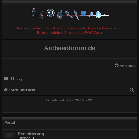
Diskussionsforum zur Vor- und Frühgeschichte - Archäologie und
Rekonstruktion. Powered by EXARC.net
Archaeoforum.de
Anmelden
FAQ
S
Foren-Übersicht
u
Aktuelle Zeit: 07.08.2026 07:32
c
h
e
Portal
Registrierung
Themen:
1