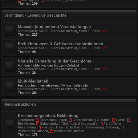
Themen:
109
Vermittlung - Lebendige Geschichte
Museale (und andere) Veranstaltungen
Moderatoren:
Nils B.
,
Turms Kreutzfeldt
,
Hans T.
,
Chris
,
ulfr
Themen:
227
Freilichtmuseen & Gebäuderekonstruktionen
Moderatoren:
Nils B.
,
Turms Kreutzfeldt
,
Hans T.
,
Chris
,
ulfr
Themen:
49
Visuelle Darstellung in der Geschichte
Von den Höhlenwänden bis zum Celluloid
Moderatoren:
Nils B.
,
Turms Kreutzfeldt
,
Hans T.
,
Chris
,
ulfr
Themen:
38
Multi-Mediathek
Fachbücher, Internetseiten, TV-Tips, Belletristik
Moderatoren:
Nils B.
,
Turms Kreutzfeldt
,
Hans T.
,
Chris
,
ulfr
Themen:
354
Rekonstruktionen
Erscheinungsbild & Bekleidung
Unterforen:
Kopfbedeckungen
,
Oberbekleidung & Mäntel
,
Gürtel
,
Beinkleider
,
Schuhwerk
,
Schmuck & Accessoirs
,
Persönliche
Ausstattung
,
Frisuren, Haar- & Barttracht, Tätowierung, Make-up
,
Vollrekonstruktionen
,
Vollrekonstruktionen
Themen:
178