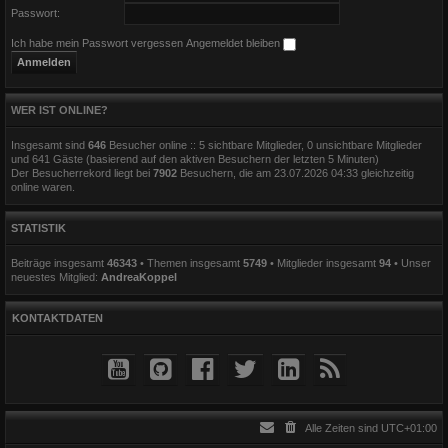
Passwort:
Ich habe mein Passwort vergessen
Angemeldet bleiben
WER IST ONLINE?
Insgesamt sind
646
Besucher online :: 5 sichtbare Mitglieder, 0 unsichtbare Mitglieder
und 641 Gäste (basierend auf den aktiven Besuchern der letzten 5 Minuten)
Der Besucherrekord liegt bei
7902
Besuchern, die am 23.07.2026 04:33 gleichzeitig
online waren.
STATISTIK
Beiträge insgesamt
46343
• Themen insgesamt
5749
• Mitglieder insgesamt
94
• Unser
neuestes Mitglied:
AndreaKoppel
KONTAKTDATEN
Alle Zeiten sind
UTC+01:00