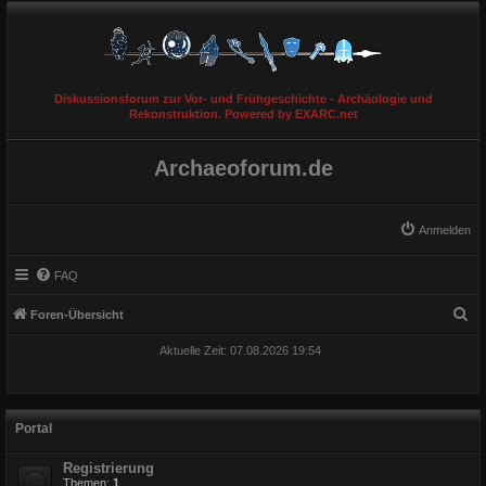
Diskussionsforum zur Vor- und Frühgeschichte - Archäologie und
Rekonstruktion. Powered by EXARC.net
Archaeoforum.de
Anmelden
FAQ
S
Foren-Übersicht
u
Aktuelle Zeit: 07.08.2026 19:54
c
h
e
Portal
Registrierung
Themen:
1