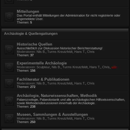
Mitteilungen
Das Portal enthält Mitteilungen der Administration für nicht registrierte oder
angemeldete User.
Themen:
5
Archäologie & Quellengattungen
Historische Quellen
Ausschließlich zur Diskussion historischer Berichterstattung!
Moderatoren:
Nils B.
,
Turms Kreutzfeldt
,
Hans T.
,
Chris
Themen:
37
Experimentelle Archäologie
Moderatoren:
Sculpteur
,
Nils B.
,
Turms Kreutzfeldt
,
Hans T.
,
Chris
,
ulfr
Themen:
156
Fachliteratur & Publikationen
Moderatoren:
Nils B.
,
Turms Kreutzfeldt
,
Hans T.
,
Chris
Themen:
272
Archäologie, Naturwissenschaften, Methodik
Palaeozoologie, Palaeobotanik und alle archäologischen Hilfswissenschaften,
sowie Methodendiskussionen innerhalb der Archäologie.
Themen:
238
Museen, Sammlungen & Ausstellungen
Moderatoren:
Nils B.
,
Turms Kreutzfeldt
,
Hans T.
,
Chris
Themen:
250