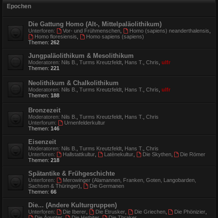
Epochen
Die Gattung Homo (Alt-, Mittelpaläolithikum)
Unterforen:
Vor- und Frühmenschen
,
Homo (sapiens) neanderthalensis
,
Homo floresiensis
,
Homo sapiens (sapiens)
Themen:
262
Jungpaläolithikum & Mesolithikum
Moderatoren:
Nils B.
,
Turms Kreutzfeldt
,
Hans T.
,
Chris
,
ulfr
Themen:
221
Neolithikum & Chalkolithikum
Moderatoren:
Nils B.
,
Turms Kreutzfeldt
,
Hans T.
,
Chris
,
ulfr
Themen:
188
Bronzezeit
Moderatoren:
Nils B.
,
Turms Kreutzfeldt
,
Hans T.
,
Chris
Unterforum:
Urnenfelderkultur
Themen:
146
Eisenzeit
Moderatoren:
Nils B.
,
Turms Kreutzfeldt
,
Hans T.
,
Chris
Unterforen:
Hallstattkultur
,
Latènekultur
,
Die Skythen
,
Die Römer
Themen:
218
Spätantike & Frühgeschichte
Unterforen:
Merowinger (Alamannen, Franken, Goten, Langobarden,
Sachsen & Thüringer)
,
Die Germanen
Themen:
66
Die... (Andere Kulturgruppen)
Unterforen:
Die Iberer
,
Die Etrusker
,
Die Griechen
,
Die Phönizier
,
Die Ägypter
,
Die Hethiter
,
Die Thraker