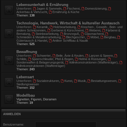
Lebensunterhalt & Ernährung
Unterforen:
Jagen & Sammeln
,
Fischerei
,
Domestizierung
,
Ackerbau & Viehzucht
,
Ernährung & Küche
Themen:
138
Technologie, Handwerk, Wirtschaft & kultureller Austausch
Unterforen:
Keramik
,
Holzbearbeitung
,
Knochen-, Geweih-, Bein- und
andere Schnitzereien
,
Gerberei & Kürschnerei
,
Weberei
,
Färberei &
Bemalung
,
Steinbearbeitung
,
Bronzeguß
,
Glasmacherei
,
Schmieden & Metallverarbeitung
,
Blechgeschirr
,
Möbel
,
Bergbau
,
Gütertausch & Handel
,
Antiker Schiffbau & Nautik
Themen:
525
Bewaffnung
Unterforen:
Schwerter
,
Beile, Äxte & Keulen
,
Lanzen & Speere
,
Schilde
,
Speerschleuder, Pfeil & Bogen
,
Helme & Rüstungen
,
Sonderwaffen & Belagerungsgerät
,
Vollrekonstruktionen (Waffenträger)
,
Vollrekonstruktionen (Waffenträger)
Themen:
243
Lebensart
Unterforen:
Sozialstrukturen
,
Kunst
,
Musik
,
Bestattungswesen
,
Siedlungswesen
Themen:
152
Modellbau
Vignetten, Figuren, Dioramen
Themen:
19
ANMELDEN
Benutzername: