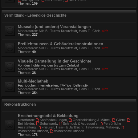
Themen:
109
Vermittlung - Lebendige Geschichte
Museale (und andere) Veranstaltungen
Moderatoren:
Nils B.
,
Turms Kreutzfeldt
,
Hans T.
,
Chris
,
ulfr
Themen:
227
Freilichtmuseen & Gebäuderekonstruktionen
Moderatoren:
Nils B.
,
Turms Kreutzfeldt
,
Hans T.
,
Chris
,
ulfr
Themen:
49
Visuelle Darstellung in der Geschichte
Von den Höhlenwänden bis zum Celluloid
Moderatoren:
Nils B.
,
Turms Kreutzfeldt
,
Hans T.
,
Chris
,
ulfr
Themen:
38
Multi-Mediathek
Fachbücher, Internetseiten, TV-Tips, Belletristik
Moderatoren:
Nils B.
,
Turms Kreutzfeldt
,
Hans T.
,
Chris
,
ulfr
Themen:
354
Rekonstruktionen
Erscheinungsbild & Bekleidung
Unterforen:
Kopfbedeckungen
,
Oberbekleidung & Mäntel
,
Gürtel
,
Beinkleider
,
Schuhwerk
,
Schmuck & Accessoirs
,
Persönliche
Ausstattung
,
Frisuren, Haar- & Barttracht, Tätowierung, Make-up
,
Vollrekonstruktionen
,
Vollrekonstruktionen
Themen:
178