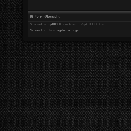
Foren-Übersicht
Powered by
phpBB
® Forum Software © phpBB Limited
Datenschutz
|
Nutzungsbedingungen